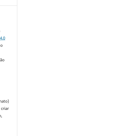
a
4.0
 o
ção
mato)
criar
m,