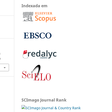
Indexada em
s
x
SCImago Journal Rank