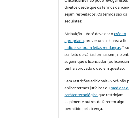
O licenciante não pode revogar estes
direitos desde que os termos da licen
sejam respeitados. Os termos são os
seguintes:
Atribuição – Você deve dar o
crédito
apropriado
, prover um link para a lic
indicar se foram feitas mudanças
. Is
ser feito de várias formas sem, no ent
sugerir que o licenciador (ou licencian
tenha aprovado o uso em questão.
Sem restrições adicionais - Você não 
aplicar termos jurídicos ou
medidas d
caráter tecnológico
que restrinjam
legalmente outros de fazerem algo
permitido pela licença.