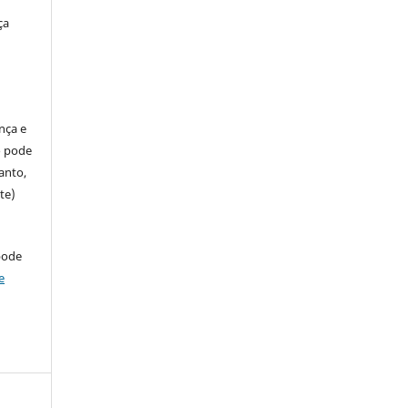
ça
ença e
so pode
anto,
te)
pode
e