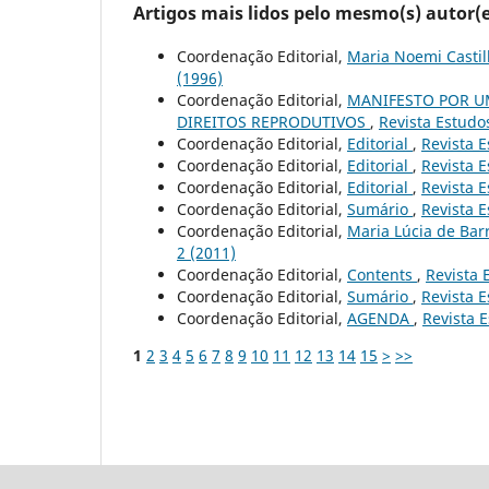
Artigos mais lidos pelo mesmo(s) autor(e
Coordenação Editorial,
Maria Noemi Castil
(1996)
Coordenação Editorial,
MANIFESTO POR U
DIREITOS REPRODUTIVOS
,
Revista Estudos
Coordenação Editorial,
Editorial
,
Revista E
Coordenação Editorial,
Editorial
,
Revista E
Coordenação Editorial,
Editorial
,
Revista E
Coordenação Editorial,
Sumário
,
Revista E
Coordenação Editorial,
Maria Lúcia de Bar
2 (2011)
Coordenação Editorial,
Contents
,
Revista 
Coordenação Editorial,
Sumário
,
Revista E
Coordenação Editorial,
AGENDA
,
Revista E
1
2
3
4
5
6
7
8
9
10
11
12
13
14
15
>
>>