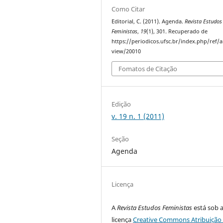
Como Citar
Editorial, C. (2011). Agenda.
Revista Estudos
Feministas
,
19
(1), 301. Recuperado de
https://periodicos.ufsc.br/index.php/ref/ar
view/20010
Fomatos de Citação
Edição
v. 19 n. 1 (2011)
Seção
Agenda
Licença
A
Revista Estudos Feministas
está sob 
licença
Creative Commons Atribuição 