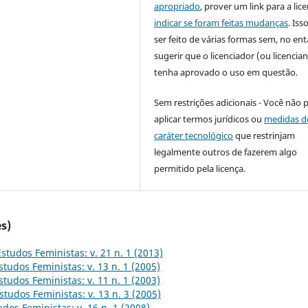
apropriado
, prover um link para a lic
indicar se foram feitas mudanças
. Is
ser feito de várias formas sem, no ent
sugerir que o licenciador (ou licencian
tenha aprovado o uso em questão.
Sem restrições adicionais - Você não 
aplicar termos jurídicos ou
medidas d
caráter tecnológico
que restrinjam
legalmente outros de fazerem algo
permitido pela licença.
s)
Estudos Feministas: v. 21 n. 1 (2013)
studos Feministas: v. 13 n. 1 (2005)
studos Feministas: v. 11 n. 1 (2003)
studos Feministas: v. 13 n. 3 (2005)
udos Feministas: v. 16 n. 1 (2008)