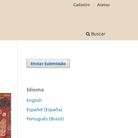
Cadastro
Acesso
Buscar
Enviar Submissão
Idioma
English
Español (España)
Português (Brasil)