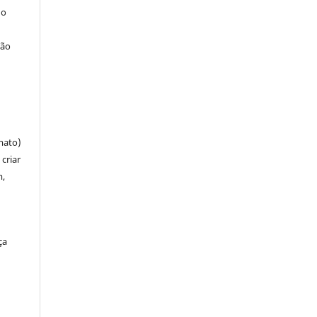
 o
ção
mato)
criar
m,
ça