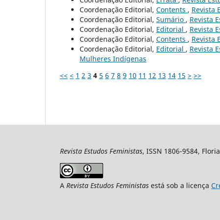
Coordenação Editorial,
Contents
,
Revista 
Coordenação Editorial,
Sumário
,
Revista E
Coordenação Editorial,
Editorial
,
Revista E
Coordenação Editorial,
Contents
,
Revista 
Coordenação Editorial,
Editorial
,
Revista E
Mulheres Indígenas
<<
<
1
2
3
4
5
6
7
8
9
10
11
12
13
14
15
>
>>
Revista Estudos Feministas
, ISSN 1806-9584, Floria
A
Revista Estudos Feministas
está sob a licença
Cr