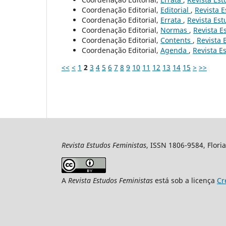
Coordenação Editorial,
Editorial
,
Revista E
Coordenação Editorial,
Errata
,
Revista Est
Coordenação Editorial,
Normas
,
Revista E
Coordenação Editorial,
Contents
,
Revista 
Coordenação Editorial,
Agenda
,
Revista Es
<<
<
1
2
3
4
5
6
7
8
9
10
11
12
13
14
15
>
>>
Revista Estudos Feministas
, ISSN 1806-9584, Floria
A
Revista Estudos Feministas
está sob a licença
Cr