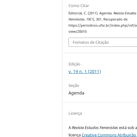
Como Citar
Editorial, C. (2011). Agenda.
Revista Estudos
Feministas
,
19
(1), 301. Recuperado de
https://periodicos.ufsc.br/index.php/ref/ar
view/20010
Fomatos de Citação
Edição
v. 19 n. 1 (2011)
Seção
Agenda
Licença
A
Revista Estudos Feministas
está sob 
licença
Creative Commons Atribuição 