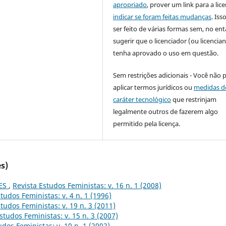
apropriado
, prover um link para a lic
indicar se foram feitas mudanças
. Is
ser feito de várias formas sem, no ent
sugerir que o licenciador (ou licencian
tenha aprovado o uso em questão.
Sem restrições adicionais - Você não 
aplicar termos jurídicos ou
medidas d
caráter tecnológico
que restrinjam
legalmente outros de fazerem algo
permitido pela licença.
s)
ES
,
Revista Estudos Feministas: v. 16 n. 1 (2008)
tudos Feministas: v. 4 n. 1 (1996)
tudos Feministas: v. 19 n. 3 (2011)
studos Feministas: v. 15 n. 3 (2007)
udos Feministas: v. 10 n. 1 (2002)