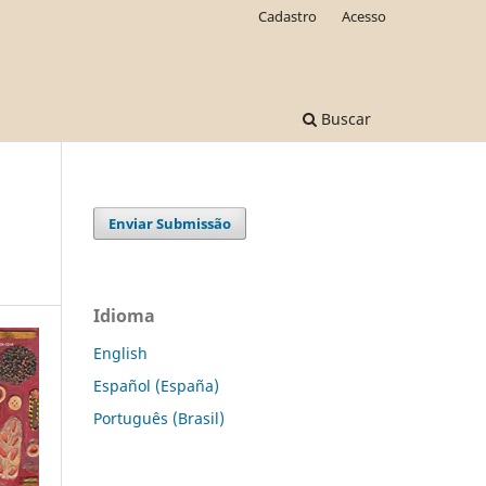
Cadastro
Acesso
Buscar
Enviar Submissão
Idioma
English
Español (España)
Português (Brasil)