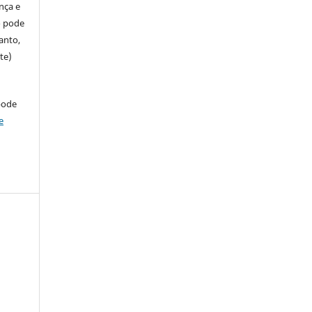
ença e
so pode
anto,
te)
pode
e