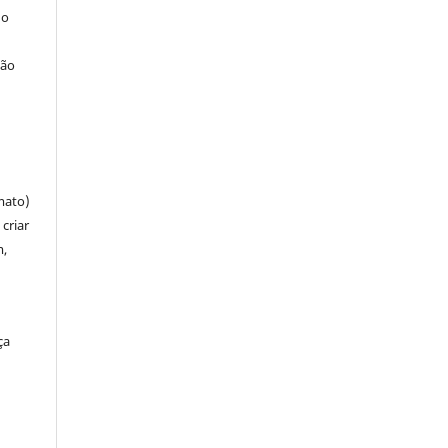
 o
ção
mato)
criar
m,
ça