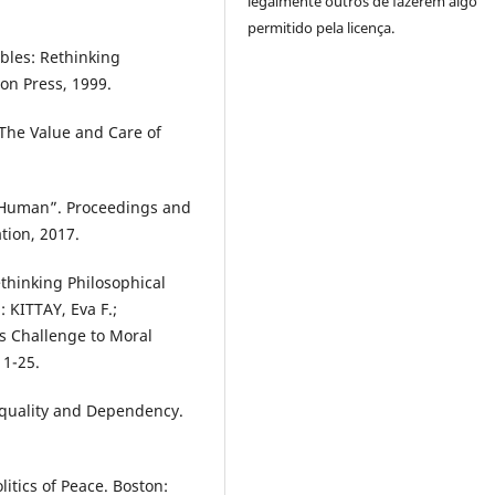
legalmente outros de fazerem algo
permitido pela licença.
bles: Rethinking
n Press, 1999.
The Value and Care of
g Human”. Proceedings and
tion, 2017.
ethinking Philosophical
: KITTAY, Eva F.;
ts Challenge to Moral
 1-25.
Equality and Dependency.
itics of Peace. Boston: