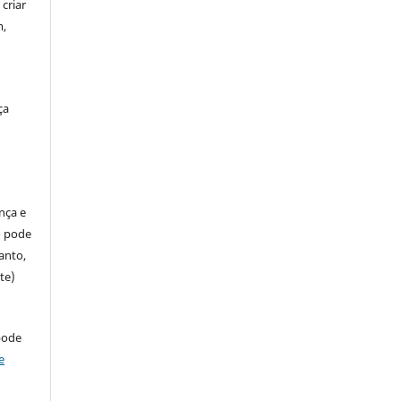
criar
m,
ça
ença e
so pode
anto,
te)
pode
e