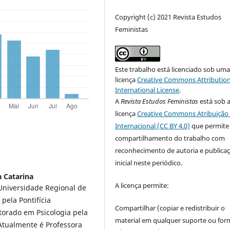
Copyright (c) 2021 Revista Estudos
Feministas
Este trabalho está licenciado sob um
licença
Creative Commons Attribution
International License
.
A
Revista Estudos Feministas
está sob 
licença
Creative Commons Atribuição 
Internacional (CC BY 4.0)
que permite
compartilhamento do trabalho com
reconhecimento de autoria e publica
inicial neste periódico.
a Catarina
A licença permite:
Universidade Regional de
pela Pontifícia
Compartilhar (copiar e redistribuir o
torado em Psicologia pela
material em qualquer suporte ou for
 Atualmente é Professora