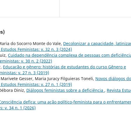
s)
Maria do Socorro Monte do Vale,
Decolonizar a capacidade, latiniza
 Estudos Feministas: v. 32 n. 3 (2024)
Luiz,
Cuidado na dependência complexa de pessoas com deficiênci
eministas: v. 30 n. 2 (2022)
r,
Educação e gênero: histórias de estudantes do curso Gênero e
inistas: v. 27 n. 3 (2019)
arivete Gesser, Maria Juracy Filguieras Toneli,
Novos diálogos d
 Estudos Feministas: v. 27 n. 1 (2019)
Débora Diniz,
Diálogos feministas sobre a deficiência
,
Revista Est
Consciência defiça: uma ação político-feminista para o enfrentame
: v. 34 n. 1 (2026)