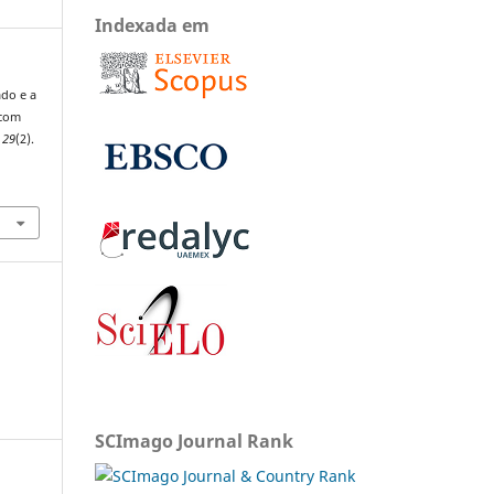
Indexada em
ado e a
 com
,
29
(2).
SCImago Journal Rank