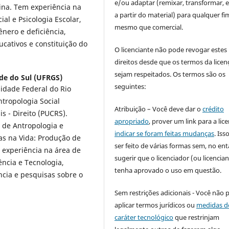
e/ou adaptar (remixar, transformar, e 
ina. Tem experiência na
a partir do material) para qualquer fi
al e Psicologia Escolar,
mesmo que comercial.
nero e deficiência,
cativos e constituição do
O licenciante não pode revogar estes
direitos desde que os termos da licen
sejam respeitados. Os termos são os
de do Sul (UFRGS)
seguintes:
idade Federal do Rio
tropologia Social
Atribuição – Você deve dar o
crédito
s - Direito (PUCRS).
apropriado
, prover um link para a lic
 de Antropologia e
indicar se foram feitas mudanças
. Is
as na Vida: Produção de
ser feito de várias formas sem, no ent
 experiência na área de
sugerir que o licenciador (ou licencian
ência e Tecnologia,
tenha aprovado o uso em questão.
ncia e pesquisas sobre o
Sem restrições adicionais - Você não 
aplicar termos jurídicos ou
medidas d
caráter tecnológico
que restrinjam