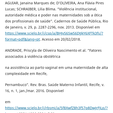
AGUIAR, Janaina Marques de; D’OLIVEIRA, Ana Flávia Pires
Lucas; SCHRAIBER, Lilia Blima. “Violência institucional,
autoridade médica e poder nas maternidades sob a ótica
dos profissionais de saúde”. Cadernos de Saúde Pública, Rio
de Janeiro, v. 29, p. 2287-2296, nov. 2013. Disponível em
https://www.scielo.br/j/csp/a/BHJvS6SwS6DJJkY6XFTk3fs/?
format=pdf&lang=pt
. Acesso em 20/02/2018.
ANDRADE, Priscyla de Oliveira Nascimento et al. “Fatores
associados à violência obstétrica
na assistência ao parto vaginal em uma maternidade de alta
complexidade em Recife,
Pernambuco”. Rev. Bras. Saúde Materno Infantil, Recife, v.
16, n. 1, jan./mar. 2016. Disponível
em
https://www.scielo.br/j/rbsmi/a/5f8XwfZ8h3f57q8DwJrFJLp/?