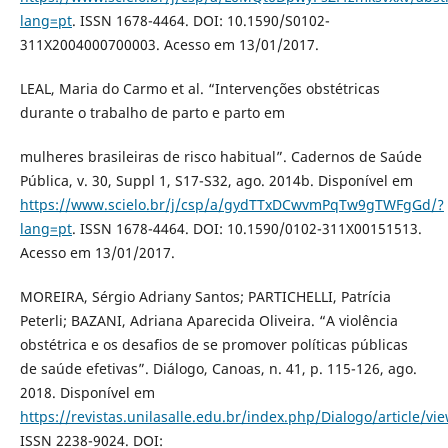
lang=pt
. ISSN 1678-4464. DOI: 10.1590/S0102-
311X2004000700003. Acesso em 13/01/2017.
LEAL, Maria do Carmo et al. “Intervenções obstétricas
durante o trabalho de parto e parto em
mulheres brasileiras de risco habitual”. Cadernos de Saúde
Pública, v. 30, Suppl 1, S17-S32, ago. 2014b. Disponível em
https://www.scielo.br/j/csp/a/gydTTxDCwvmPqTw9gTWFgGd/?
lang=pt
. ISSN 1678-4464. DOI: 10.1590/0102-311X00151513.
Acesso em 13/01/2017.
MOREIRA, Sérgio Adriany Santos; PARTICHELLI, Patrícia
Peterli; BAZANI, Adriana Aparecida Oliveira. “A violência
obstétrica e os desafios de se promover políticas públicas
de saúde efetivas”. Diálogo, Canoas, n. 41, p. 115-126, ago.
2018. Disponível em
https://revistas.unilasalle.edu.br/index.php/Dialogo/article/vi
ISSN 2238-9024. DOI: