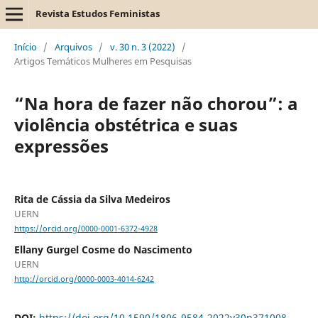
Revista Estudos Feministas
Início
/
Arquivos
/
v. 30 n. 3 (2022)
/
Artigos Temáticos Mulheres em Pesquisas
“Na hora de fazer não chorou”: a
violência obstétrica e suas
expressões
Rita de Cássia da Silva Medeiros
UERN
https://orcid.org/0000-0001-6372-4928
Ellany Gurgel Cosme do Nascimento
UERN
http://orcid.org/0000-0003-4014-6242
DOI:
https://doi.org/10.1590/1806-9584-2022v30n371008