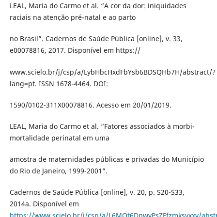
LEAL, Maria do Carmo et al. “A cor da dor: iniquidades
raciais na atenção pré-natal e ao parto
no Brasil”. Cadernos de Saúde Pública [online], v. 33,
e00078816, 2017. Disponível em https://
www.scielo.br/j/csp/a/LybHbcHxdFbYsb6BDSQHb7H/abstract/?
lang=pt. ISSN 1678-4464. DOI:
1590/0102-311X00078816. Acesso em 20/01/2019.
LEAL, Maria do Carmo et al. “Fatores associados à morbi-
mortalidade perinatal em uma
amostra de maternidades públicas e privadas do Município
do Rio de Janeiro, 1999-2001”.
Cadernos de Saúde Pública [online], v. 20, p. S20-S33,
2014a. Disponível em
https://www.scielo.br/j/csp/a/L6MQt6DpwyPsZFfzmksvxxv/abstr