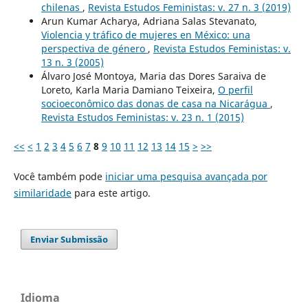
chilenas
,
Revista Estudos Feministas: v. 27 n. 3 (2019)
Arun Kumar Acharya, Adriana Salas Stevanato,
Violencia y tráfico de mujeres en México: una
perspectiva de género
,
Revista Estudos Feministas: v.
13 n. 3 (2005)
Álvaro José Montoya, Maria das Dores Saraiva de
Loreto, Karla Maria Damiano Teixeira,
O perfil
socioeconômico das donas de casa na Nicarágua
,
Revista Estudos Feministas: v. 23 n. 1 (2015)
<<
<
1
2
3
4
5
6
7
8
9
10
11
12
13
14
15
>
>>
Você também pode
iniciar uma pesquisa avançada por
similaridade
para este artigo.
Enviar Submissão
Idioma