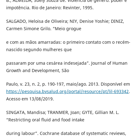
B.; ALMEIDA, Suely Souza de. Violência de gênero: poder e
impotência. Rio de Janeiro: Revinter, 1995.
SALGADO, Heloisa de Oliveira; NIY, Denise Yoshie; DINIZ,
Carmen Simone Grilo. “Meio grogue
e com as mãos amarradas: o primeiro contato com o recém-
nascido segundo mulheres que
passaram por uma cesárea indesejada”. Journal of Human
Growth and Development, São
Paulo, v. 23, n. 2, p. 190-197, maio/ago. 2013. Disponível em
https://pesquisa.bvsalud.org/portal/resource/pt/lil-693342
.
Acesso em 13/08/2019.
SINGATA, Mandisa; TRANMER, Joan; GYTE, Gillian M. L.
“Restricting oral fluid and food intake
during labour”. Cochrane database of systematic reviews,