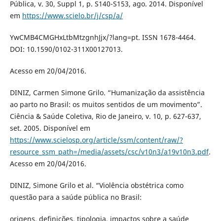
Pública, v. 30, Suppl 1, p. S140-S153, ago. 2014. Disponível
em
https://www.scielo.br/j/csp/a/
YwCMB4CMGHxLtbMtzgnhJjx/?lang=pt. ISSN 1678-4464.
DOI: 10.1590/0102-311X00127013.
Acesso em 20/04/2016.
DINIZ, Carmen Simone Grilo. “Humanização da assistência
ao parto no Brasil: os muitos sentidos de um movimento”.
Ciência & Saúde Coletiva, Rio de Janeiro, v. 10, p. 627-637,
set. 2005. Disponível em
https://www.scielosp.org/article/ssm/content/raw/?
resource_ssm_path=/media/assets/csc/v10n3/a19v10n3.pdf
.
Acesso em 20/04/2016.
DINIZ, Simone Grilo et al. “Violência obstétrica como
questão para a saúde pública no Brasil:
origens, definições, tipologia, impactos sobre a saúde