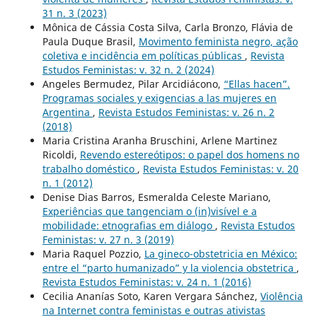
31 n. 3 (2023)
Mônica de Cássia Costa Silva, Carla Bronzo, Flávia de
Paula Duque Brasil,
Movimento feminista negro, ação
coletiva e incidência em políticas públicas
,
Revista
Estudos Feministas: v. 32 n. 2 (2024)
Angeles Bermudez, Pilar Arcidiácono,
“Ellas hacen”.
Programas sociales y exigencias a las mujeres en
Argentina
,
Revista Estudos Feministas: v. 26 n. 2
(2018)
Maria Cristina Aranha Bruschini, Arlene Martinez
Ricoldi,
Revendo estereótipos: o papel dos homens no
trabalho doméstico
,
Revista Estudos Feministas: v. 20
n. 1 (2012)
Denise Dias Barros, Esmeralda Celeste Mariano,
Experiências que tangenciam o (in)visível e a
mobilidade: etnografias em diálogo
,
Revista Estudos
Feministas: v. 27 n. 3 (2019)
Maria Raquel Pozzio,
La gineco-obstetricia en México:
entre el “parto humanizado” y la violencia obstetrica
,
Revista Estudos Feministas: v. 24 n. 1 (2016)
Cecilia Ananías Soto, Karen Vergara Sánchez,
Violência
na Internet contra feministas e outras ativistas