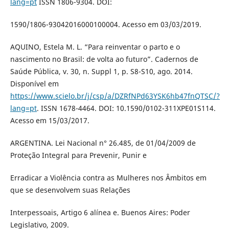
lang=pt
ISSN 1806-9304. DOI:
1590/1806-93042016000100004. Acesso em 03/03/2019.
AQUINO, Estela M. L. “Para reinventar o parto e o
nascimento no Brasil: de volta ao futuro”. Cadernos de
Saúde Pública, v. 30, n. Suppl 1, p. S8-S10, ago. 2014.
Disponível em
https://www.scielo.br/j/csp/a/DZRfNPd63YSK6hb47fnQTSC/?
lang=pt
. ISSN 1678-4464. DOI: 10.1590/0102-311XPE01S114.
Acesso em 15/03/2017.
ARGENTINA. Lei Nacional n° 26.485, de 01/04/2009 de
Proteção Integral para Prevenir, Punir e
Erradicar a Violência contra as Mulheres nos Âmbitos em
que se desenvolvem suas Relações
Interpessoais, Artigo 6 alínea e. Buenos Aires: Poder
Legislativo, 2009.