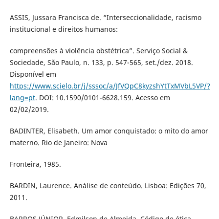
ASSIS, Jussara Francisca de. “Interseccionalidade, racismo
institucional e direitos humanos:
compreensões à violência obstétrica”. Serviço Social &
Sociedade, São Paulo, n. 133, p. 547-565, set./dez. 2018.
Disponível em
https://www.scielo.br/j/sssoc/a/JfVQpC8kyzshYtTxMVbL5VP/?
lang=pt
. DOI: 10.1590/0101-6628.159. Acesso em
02/02/2019.
BADINTER, Elisabeth. Um amor conquistado: o mito do amor
materno. Rio de Janeiro: Nova
Fronteira, 1985.
BARDIN, Laurence. Análise de conteúdo. Lisboa: Edições 70,
2011.
BARROS JÚNIOR, Edmilson de Almeida. Código de ética