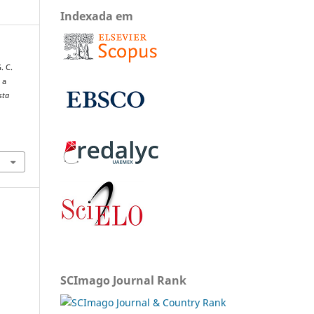
Indexada em
. C.
 a
sta
SCImago Journal Rank