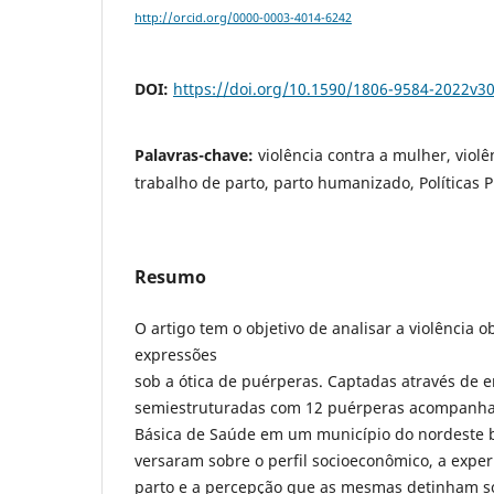
http://orcid.org/0000-0003-4014-6242
DOI:
https://doi.org/10.1590/1806-9584-2022v3
Palavras-chave:
violência contra a mulher, violê
trabalho de parto, parto humanizado, Políticas 
Resumo
O artigo tem o objetivo de analisar a violência o
expressões
sob a ótica de puérperas. Captadas através de e
semiestruturadas com 12 puérperas acompanh
Básica de Saúde em um município do nordeste br
versaram sobre o perfil socioeconômico, a exper
parto e a percepção que as mesmas detinham so