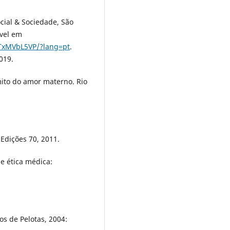
ocial & Sociedade, São
ível em
tTxMVbL5VP/?lang=pt
.
019.
ito do amor materno. Rio
Edições 70, 2011.
e ética médica:
os de Pelotas, 2004: