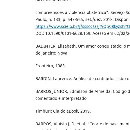
compreensões à violência obstétrica”. Serviço S
Paulo, n. 133, p. 547-565, set./dez. 2018. Dispon
https://www.scielo.br/j/sssoc/a/JfVQpC8kyzshY
DOI: 10.1590/0101-6628.159. Acesso em 02/02/2
BADINTER, Elisabeth. Um amor conquistado: o m
de Janeiro: Nova
Fronteira, 1985.
BARDIN, Laurence. Análise de conteúdo. Lisboa: 
BARROS JÚNIOR, Edmilson de Almeida. Código d
comentado e interpretado.
Timburi: Cia do eBook, 2019.
BARROS, Aluísio J. D. et al. “Coorte de nasciment