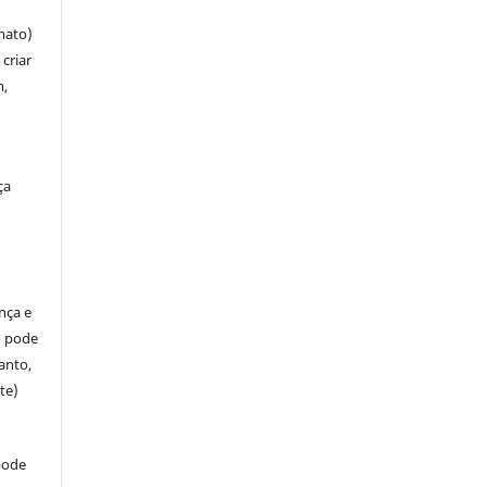
mato)
criar
m,
ça
ença e
so pode
anto,
te)
pode