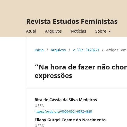
Revista Estudos Feministas
Atual
Arquivos
Notícias
Sobre
Início
/
Arquivos
/
v. 30 n. 3 (2022)
/
Artigos Tem
“Na hora de fazer não choro
expressões
Rita de Cássia da Silva Medeiros
UERN
https://orcid.org/0000-0001-6372-4928
Ellany Gurgel Cosme do Nascimento
UERN