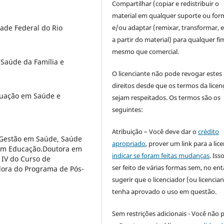
Compartilhar (copiar e redistribuir o
material em qualquer suporte ou for
e/ou adaptar (remixar, transformar, e 
ade Federal do Rio
a partir do material) para qualquer fi
mesmo que comercial.
/Saúde da Família e
O licenciante não pode revogar estes
direitos desde que os termos da licen
duação em Saúde e
sejam respeitados. Os termos são os
seguintes:
Atribuição – Você deve dar o
crédito
-Gestão em Saúde, Saúde
apropriado
, prover um link para a lic
 em Educação.Doutora em
indicar se foram feitas mudanças
. Is
 IV do Curso de
ser feito de várias formas sem, no ent
ora do Programa de Pós-
sugerir que o licenciador (ou licencian
tenha aprovado o uso em questão.
Sem restrições adicionais - Você não 