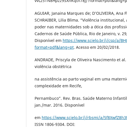
vvLz5TN8Hpzz9SXnKqth78j/?format=pdf&lang=pt
AGUIAR, Janaina Marques de; D’OLIVEIRA, Ana Fl
SCHRAIBER, Lilia Blima. “Violência institucional
poder nas maternidades sob a ótica dos profiss
Cadernos de Saúde Pública, Rio de Janeiro, v. 29
Disponível em
https://www.scielo.br/j/csp/a/BH
format=pdf&lang=pt
. Acesso em 20/02/2018.
ANDRADE, Priscyla de Oliveira Nascimento et al.
violência obstétrica
na assistência ao parto vaginal em uma materni
complexidade em Recife,
Pernambuco”. Rev. Bras. Saúde Materno Infantil, R
jan./mar. 2016. Disponível
em
https://www.scielo.br/j/rbsmi/a/5f8XwfZ8h
ISSN 1806-9304. DOI: