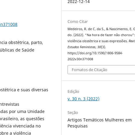
2022-12-14
Como Citar
0n371008
Medeiros, R. de C. da S., & Nascimento, E. G
do. (2022). “Na hora de fazer não chorou”:
violência obstétrica e suas expressões.
Revi
ncia obstétrica, parto,
Estudos Feministas
,
30
(3).
Públicas de Saúde
https://doi.org/10.1590/1806-9584-
2022v30n371008
Fomatos de Citação
bstétrica e suas diversas
Edição
v. 30 n. 3 (2022)
ntrevistas
adas por uma Unidade
Seção
asileiro, as questões
Artigos Temáticos Mulheres em
Pesquisas
iência vivenciada no
bre a violência