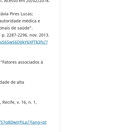
. Acesso em 20/02/2018.
ávia Pires Lucas;
, autoridade médica e
ionais de saúde”.
, p. 2287-2296, nov. 2013.
JvS6SwS6DJJkY6XFTk3fs/?
 “Fatores associados à
dade de alta
ecife, v. 16, n. 1,
3f57q8DwJrFJLp/?lang=pt