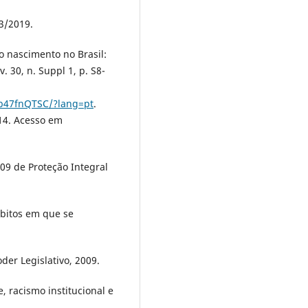
3/2019.
o nascimento no Brasil:
. 30, n. Suppl 1, p. S8-
hb47fnQTSC/?lang=pt
.
14. Acesso em
09 de Proteção Integral
mbitos em que se
oder Legislativo, 2009.
, racismo institucional e