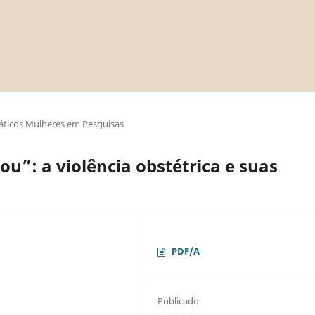
áticos Mulheres em Pesquisas
u”: a violência obstétrica e suas
PDF/A
Publicado