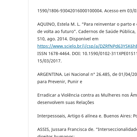
1590/1806-93042016000100004. Acesso em 03/0
AQUINO, Estela M. L. “Para reinventar o parto e 
de volta ao futuro”. Cadernos de Saúde Pública, v
S10, ago. 2014. Disponível em
https://www.scielo.br/j/csp/a/DZRfNPd63YSK6
ISSN 1678-4464. DOI: 10.1590/0102-311XPE01S1
15/03/2017.
ARGENTINA. Lei Nacional n° 26.485, de 01/04/20
para Prevenir, Punir e
Erradicar a Violência contra as Mulheres nos Â
desenvolvem suas Relações
Interpessoais, Artigo 6 alínea e. Buenos Aires: P
ASSIS, Jussara Francisca de. “Interseccionalidade
direitos humanos: