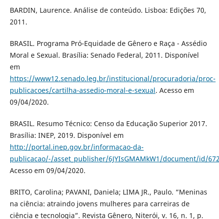
BARDIN, Laurence. Análise de conteúdo. Lisboa: Edições 70,
2011.
BRASIL. Programa Pró-Equidade de Gênero e Raça - Assédio
Moral e Sexual. Brasília: Senado Federal, 2011. Disponível
em
https://www12.senado.leg.br/institucional/procuradoria/proc-
publicacoes/cartilha-assedio-moral-e-sexual
. Acesso em
09/04/2020.
BRASIL. Resumo Técnico: Censo da Educação Superior 2017.
Brasília: INEP, 2019. Disponível em
http://portal.inep.gov.br/informacao-da-
publicacao/-/asset_publisher/6JYIsGMAMkW1/document/id/67
Acesso em 09/04/2020.
BRITO, Carolina; PAVANI, Daniela; LIMA JR., Paulo. “Meninas
na ciência: atraindo jovens mulheres para carreiras de
ciência e tecnologia”. Revista Gênero, Niterói, v. 16, n. 1, p.