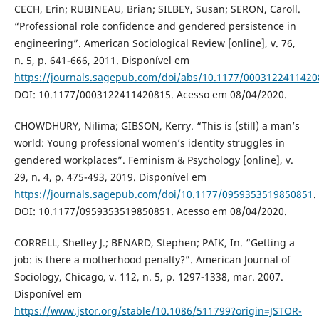
CECH, Erin; RUBINEAU, Brian; SILBEY, Susan; SERON, Caroll.
“Professional role confidence and gendered persistence in
engineering”. American Sociological Review [online], v. 76,
n. 5, p. 641-666, 2011. Disponível em
https://journals.sagepub.com/doi/abs/10.1177/0003122411420
DOI: 10.1177/0003122411420815. Acesso em 08/04/2020.
CHOWDHURY, Nilima; GIBSON, Kerry. “This is (still) a man’s
world: Young professional women’s identity struggles in
gendered workplaces”. Feminism & Psychology [online], v.
29, n. 4, p. 475-493, 2019. Disponível em
https://journals.sagepub.com/doi/10.1177/0959353519850851
.
DOI: 10.1177/0959353519850851. Acesso em 08/04/2020.
CORRELL, Shelley J.; BENARD, Stephen; PAIK, In. “Getting a
job: is there a motherhood penalty?”. American Journal of
Sociology, Chicago, v. 112, n. 5, p. 1297-1338, mar. 2007.
Disponível em
https://www.jstor.org/stable/10.1086/511799?origin=JSTOR-