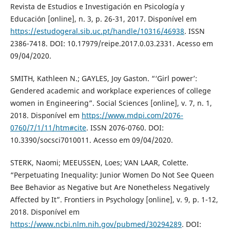
Revista de Estudios e Investigación en Psicología y
Educación [online], n. 3, p. 26-31, 2017. Disponível em
https://estudogeral.sib.uc.pt/handle/10316/46938
. ISSN
2386-7418. DOI: 10.17979/reipe.2017.0.03.2331. Acesso em
09/04/2020.
SMITH, Kathleen N.; GAYLES, Joy Gaston. “‘Girl power’:
Gendered academic and workplace experiences of college
women in Engineering”. Social Sciences [online], v. 7, n. 1,
2018. Disponível em
https://www.mdpi.com/2076-
0760/7/1/11/htm#cite
. ISSN 2076-0760. DOI:
10.3390/socsci7010011. Acesso em 09/04/2020.
STERK, Naomi; MEEUSSEN, Loes; VAN LAAR, Colette.
“Perpetuating Inequality: Junior Women Do Not See Queen
Bee Behavior as Negative but Are Nonetheless Negatively
Affected by It”. Frontiers in Psychology [online], v. 9, p. 1-12,
2018. Disponível em
https://www.ncbi.nlm.nih.gov/pubmed/30294289
. DOI: