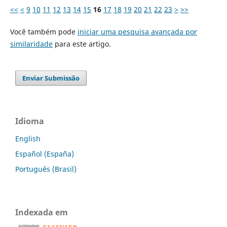
<<
<
9
10
11
12
13
14
15
16
17
18
19
20
21
22
23
>
>>
Você também pode
iniciar uma pesquisa avançada por
similaridade
para este artigo.
Enviar Submissão
Idioma
English
Español (España)
Português (Brasil)
Indexada em