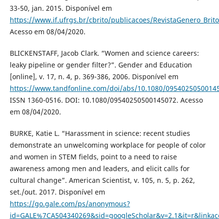
33-50, jan. 2015. Disponível em
https://www.if.ufrgs.br/cbrito/publicacoes/RevistaGenero_Brit
Acesso em 08/04/2020.
BLICKENSTAFF, Jacob Clark. “Women and science careers:
leaky pipeline or gender filter?”. Gender and Education
[online], v. 17, n. 4, p. 369-386, 2006. Disponível em
https://www.tandfonline.com/doi/abs/10.1080/0954025050014
ISSN 1360-0516. DOI: 10.1080/09540250500145072. Acesso
em 08/04/2020.
BURKE, Katie L. “Harassment in science: recent studies
demonstrate an unwelcoming workplace for people of color
and women in STEM fields, point to a need to raise
awareness among men and leaders, and elicit calls for
cultural change”. American Scientist, v. 105, n. 5, p. 262,
set./out. 2017. Disponível em
https://go.gale.com/ps/anonymous?
id=GALE%7CA504340269&sid=googleScholar&v=2.1&it=r&link