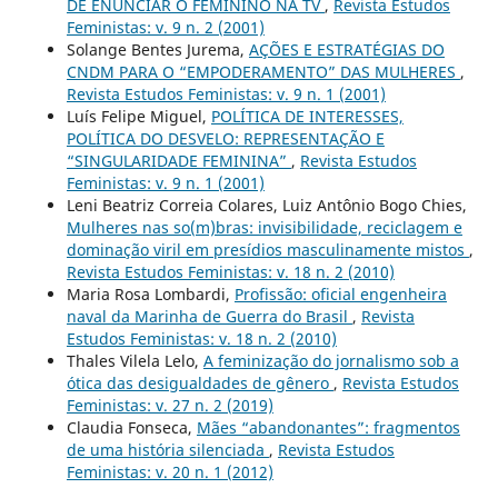
DE ENUNCIAR O FEMININO NA TV
,
Revista Estudos
Feministas: v. 9 n. 2 (2001)
Solange Bentes Jurema,
AÇÕES E ESTRATÉGIAS DO
CNDM PARA O “EMPODERAMENTO” DAS MULHERES
,
Revista Estudos Feministas: v. 9 n. 1 (2001)
Luís Felipe Miguel,
POLÍTICA DE INTERESSES,
POLÍTICA DO DESVELO: REPRESENTAÇÃO E
“SINGULARIDADE FEMININA”
,
Revista Estudos
Feministas: v. 9 n. 1 (2001)
Leni Beatriz Correia Colares, Luiz Antônio Bogo Chies,
Mulheres nas so(m)bras: invisibilidade, reciclagem e
dominação viril em presídios masculinamente mistos
,
Revista Estudos Feministas: v. 18 n. 2 (2010)
Maria Rosa Lombardi,
Profissão: oficial engenheira
naval da Marinha de Guerra do Brasil
,
Revista
Estudos Feministas: v. 18 n. 2 (2010)
Thales Vilela Lelo,
A feminização do jornalismo sob a
ótica das desigualdades de gênero
,
Revista Estudos
Feministas: v. 27 n. 2 (2019)
Claudia Fonseca,
Mães “abandonantes”: fragmentos
de uma história silenciada
,
Revista Estudos
Feministas: v. 20 n. 1 (2012)