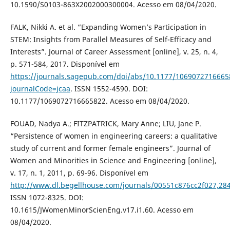
10.1590/S0103-863X2002000300004. Acesso em 08/04/2020.
FALK, Nikki A. et al. “Expanding Women’s Participation in
STEM: Insights from Parallel Measures of Self-Efficacy and
Interests”. Journal of Career Assessment [online], v. 25, n. 4,
p. 571-584, 2017. Disponível em
https://journals.sagepub.com/doi/abs/10.1177/1069072716665
journalCode=jcaa
. ISSN 1552-4590. DOI:
10.1177/1069072716665822. Acesso em 08/04/2020.
FOUAD, Nadya A.; FITZPATRICK, Mary Anne; LIU, Jane P.
“Persistence of women in engineering careers: a qualitative
study of current and former female engineers”. Journal of
Women and Minorities in Science and Engineering [online],
v. 17, n. 1, 2011, p. 69-96. Disponível em
http://www.dl.begellhouse.com/journals/00551c876cc2f027,2
ISSN 1072-8325. DOI:
10.1615/JWomenMinorScienEng.v17.i1.60. Acesso em
08/04/2020.