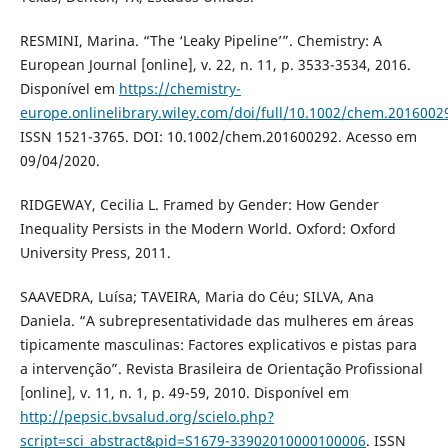
RESMINI, Marina. “The ‘Leaky Pipeline’”. Chemistry: A
European Journal [online], v. 22, n. 11, p. 3533-3534, 2016.
Disponível em
https://chemistry-
europe.onlinelibrary.wiley.com/doi/full/10.1002/chem.2016002
ISSN 1521-3765. DOI: 10.1002/chem.201600292. Acesso em
09/04/2020.
RIDGEWAY, Cecilia L. Framed by Gender: How Gender
Inequality Persists in the Modern World. Oxford: Oxford
University Press, 2011.
SAAVEDRA, Luísa; TAVEIRA, Maria do Céu; SILVA, Ana
Daniela. “A subrepresentatividade das mulheres em áreas
tipicamente masculinas: Factores explicativos e pistas para
a intervenção”. Revista Brasileira de Orientação Profissional
[online], v. 11, n. 1, p. 49-59, 2010. Disponível em
http://pepsic.bvsalud.org/scielo.php?
script=sci_abstract&pid=S1679-33902010000100006
. ISSN