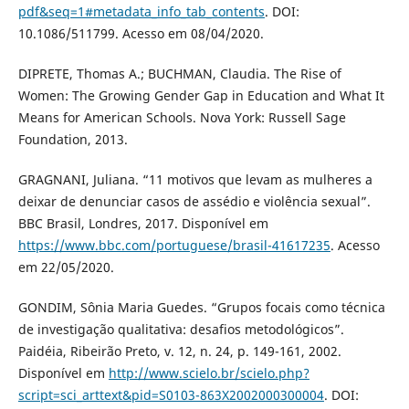
pdf&seq=1#metadata_info_tab_contents
. DOI:
10.1086/511799. Acesso em 08/04/2020.
DIPRETE, Thomas A.; BUCHMAN, Claudia. The Rise of
Women: The Growing Gender Gap in Education and What It
Means for American Schools. Nova York: Russell Sage
Foundation, 2013.
GRAGNANI, Juliana. “11 motivos que levam as mulheres a
deixar de denunciar casos de assédio e violência sexual”.
BBC Brasil, Londres, 2017. Disponível em
https://www.bbc.com/portuguese/brasil-41617235
. Acesso
em 22/05/2020.
GONDIM, Sônia Maria Guedes. “Grupos focais como técnica
de investigação qualitativa: desafios metodológicos”.
Paidéia, Ribeirão Preto, v. 12, n. 24, p. 149-161, 2002.
Disponível em
http://www.scielo.br/scielo.php?
script=sci_arttext&pid=S0103-863X2002000300004
. DOI: