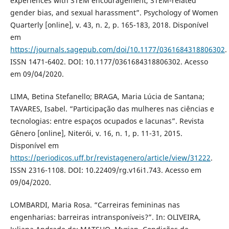
experiences with STEM encouragement, STEM-related
gender bias, and sexual harassment”. Psychology of Women
Quarterly [online], v. 43, n. 2, p. 165-183, 2018. Disponível
em
https://journals.sagepub.com/doi/10.1177/0361684318806302
.
ISSN 1471-6402. DOI: 10.1177/0361684318806302. Acesso
em 09/04/2020.
LIMA, Betina Stefanello; BRAGA, Maria Lúcia de Santana;
TAVARES, Isabel. “Participação das mulheres nas ciências e
tecnologias: entre espaços ocupados e lacunas”. Revista
Gênero [online], Niterói, v. 16, n. 1, p. 11-31, 2015.
Disponível em
https://periodicos.uff.br/revistagenero/article/view/31222
.
ISSN 2316-1108. DOI: 10.22409/rg.v16i1.743. Acesso em
09/04/2020.
LOMBARDI, Maria Rosa. “Carreiras femininas nas
engenharias: barreiras intransponíveis?”. In: OLIVEIRA,