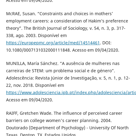
Acesso em 09/04/2020.
McRAE, Susan. “Constraints and choices in mothers’
employment careers: a consideration of Hakim’s preference
theory”. The British Journal of Sociology, v. 54, n. 3, p. 317-
338, ago. 2003. Disponível em
https://europepmc.org/article/med/14514461
. DOI:
10.1080/0007131032000111848. Acesso em 09/04/2020.
MUNILLA, María Sánchez. “A ausência de mulheres nas
carreiras de STEM: um problema social e de género”.
Adolescência: Revista Júnior de Investigação, v. 5, n. 1, p. 12-
22, nov. 2018. Disponível em
https://www.adolesciencia.ipb.pt/index.php/adolesciencia/arti
Acesso em 09/04/2020.
RAIFF, Gretchen Wade. The influence of perceived career
barriers on college women's career planning. 2004.
Doutorado (Department of Psychology) - University Of North
Texas, Denton, TX, Estados Unidos.