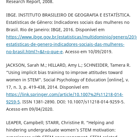
Research Report, 2008.
IBGE. INSTITUTO BRASILEIRO DE GEOGRAFIA E ESTATÍSTICA.
Estatísticas de Gênero: Indicadores sociais das mulheres no
Brasil. Rio de Janeiro: IBGE, 2016. Disponível em
https://www.ibge.gov.br/estatisticas/multidominio/genero/201
estatisticas-de-genero-indicadores-sociais-das-mulheres-
no-brasil.html?=&t=o-que-e
. Acesso em 10/09/2019.
JACKSON, Sarah M.; HILLARD, Amy L.; SCHNEIDER, Tamera R.
“Using implicit bias training to improve attitudes toward
women in STEM”. Social Psychology of Education [online], v.
17, n. 3, p. 419-438, 2014. Disponível em
https://link.springer.com/article/10.1007%2Fs11218-014-
9259-5
. ISSN 1381-2890. DOI: 10.1007/s11218-014-9259-5.
Acesso em 09/04/2020.
LEAPER, Campbell; STARR, Christine R. “Helping and
hindering undergraduate women’s STEM motivation: