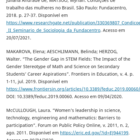
Juliana Andrade de; MATSUO, Myrian. Condições de
trabalho das mulheres no Brasil. São Paulo: Fundacentro,
2018. p. 27-37. Disponível em
https://www.researchgate.net/publication/330369807_Condico
_II_Seminario_de_Sociologia_da_Fundacentro
. Acesso em
20/07/2021.
MAKAROVA, Elena; AESCHLIMANN, Belinda; HERZOG,
Walter. “The Gender Gap in STEM Fields: The Impact of the
Gender Stereotype of Math and Science on Secondary
Students’ Career Aspirations”. Frontiers in Education, v. 4. p.
1-11, jul. 2019. Disponível em
https://www.frontiersin.org/articles/10.3389/feduc.2019.00060/
DOI: 10.3389/feduc.2019.00060. Acesso em 09/04/2020.
McCULLOUGH, Laura. “Women’s leadership in science,
technology, engineering and mathematics: Barriers to
participation”. Forum on Public Policy Online, v. 2011, n. 2,
ago. 2011. Disponível em
https://eric.ed.gov/?id=EJ944199
.