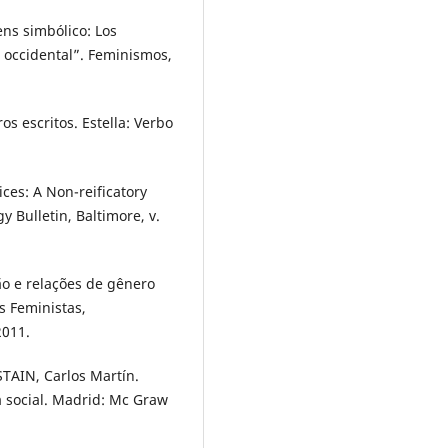
ns simbólico: Los
a occidental”. Feminismos,
os escritos. Estella: Verbo
ices: A Non-reificatory
y Bulletin, Baltimore, v.
ião e relações de gênero
s Feministas,
2011.
STAIN, Carlos Martín.
ía social. Madrid: Mc Graw