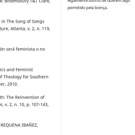
legalmente outros de fazerem algo
k: Bloomsbury T&T Clark,
permitido pela licença.
 in The Song of Songs
ture, Atlanta, v. 2, n. 119,
ón será feminista o no
ics and Feminist
of Theology for Southern
er, 2010.
ith: The Reinvention of
n, v. 2, n. 10, p. 107-143,
d. REQUENA IBAÑEZ,