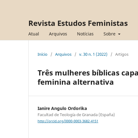
Revista Estudos Feministas
Atual
Arquivos
Notícias
Sobre
Início
/
Arquivos
/
v. 30 n. 1 (2022)
/
Artigos
Três mulheres bíblicas cap
feminina alternativa
Ianire Angulo Ordorika
Facultad de Teología de Granada (España)
http://orcid.org/0000-0003-3682-4151