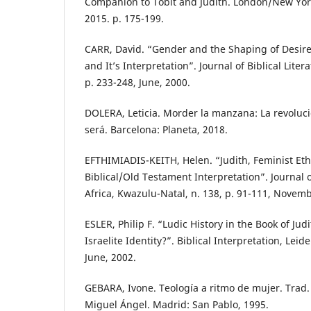
Companion to Tobit and Judith. London/New Yor
2015. p. 175-199.
CARR, David. “Gender and the Shaping of Desire
and It’s Interpretation”. Journal of Biblical Litera
p. 233-248, June, 2000.
DOLERA, Leticia. Morder la manzana: La revoluci
será. Barcelona: Planeta, 2018.
EFTHIMIADIS-KEITH, Helen. “Judith, Feminist Eth
Biblical/Old Testament Interpretation”. Journal 
Africa, Kwazulu-Natal, n. 138, p. 91-111, Novemb
ESLER, Philip F. “Ludic History in the Book of Jud
Israelite Identity?”. Biblical Interpretation, Leide
June, 2002.
GEBARA, Ivone. Teología a ritmo de mujer. Tra
Miguel Ángel. Madrid: San Pablo, 1995.