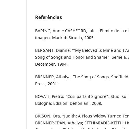
Referências
BARING, Anne; CASHFORD, Jules. El mito de la di
imagen. Madrid: Siruela, 2005.
BERGANT, Dianne. “‘My Beloved Is Mine and I Am
Song of Songs and Honor and Shame”. Semeia, At
December, 1994.
BRENNER, Athalya. The Song of Songs. Sheffield
Press, 2001.
BOVATI, Pietro. “Così parla il Signore”: Studi sul
Bologna: Edizioni Dehoniani, 2008.
BRISON, Ora. “Judith: A Pious Widow Turned Fem
BRENNER-IDAN, Athalya; EFTHIMIADIS-KEITH, Hel