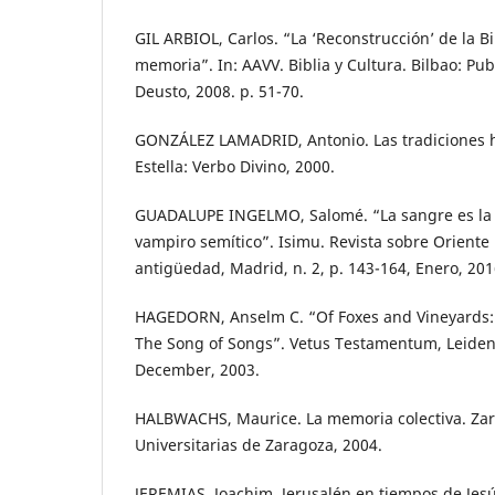
GIL ARBIOL, Carlos. “La ‘Reconstrucción’ de la Bib
memoria”. In: AAVV. Biblia y Cultura. Bilbao: Pu
Deusto, 2008. p. 51-70.
GONZÁLEZ LAMADRID, Antonio. Las tradiciones hi
Estella: Verbo Divino, 2000.
GUADALUPE INGELMO, Salomé. “La sangre es la v
vampiro semítico”. Isimu. Revista sobre Oriente 
antigüedad, Madrid, n. 2, p. 143-164, Enero, 201
HAGEDORN, Anselm C. “Of Foxes and Vineyards: 
The Song of Songs”. Vetus Testamentum, Leiden, v
December, 2003.
HALBWACHS, Maurice. La memoria colectiva. Zar
Universitarias de Zaragoza, 2004.
JEREMIAS, Joachim. Jerusalén en tiempos de Jesú