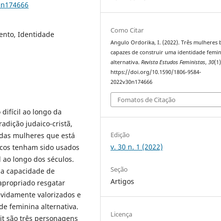
0n174666
Como Citar
ento, Identidade
Angulo Ordorika, I. (2022). Três mulheres b
capazes de construir uma identidade femi
alternativa.
Revista Estudos Feministas
,
30
(1)
https://doi.org/10.1590/1806-9584-
2022v30n174666
Fomatos de Citação
difícil ao longo da
radição judaico-cristã,
Edição
das mulheres que está
v. 30 n. 1 (2022)
licos tenham sido usados
l ao longo dos séculos.
Seção
r a capacidade de
Artigos
apropriado resgatar
vidamente valorizados e
e feminina alternativa.
Licença
it são três personagens