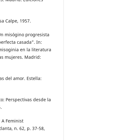
sa Calpe, 1957.
Un misógino progresista
perfecta casada”. In:
soginia en la literatura
las mujeres. Madrid:
s del amor. Estella:
: Perspectivas desde la
.
 A Feminist
lanta, n. 62, p. 37-58,