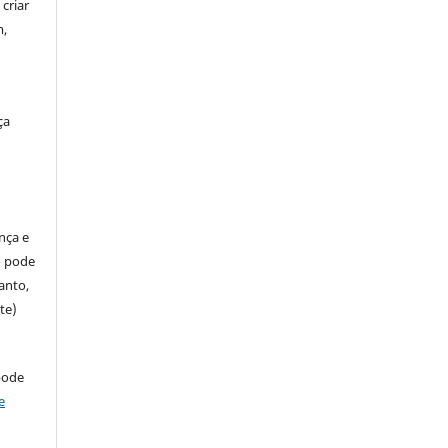
criar
m,
ça
ença e
so pode
anto,
te)
pode
e