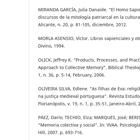
MIRANDA GARCÍA, Julia Danaide. “El Homo Sapie
discursos de la mitología patriarcal en la cultur
Alicante, n. 20, p. 81-105, diciembre, 2012.
MORLA ASENSIO, Víctor. Libros sapienciales y otr
Divino, 1994.
OLICK, Jeffrey K. “Products, Processes, and Pract
Approach to Collective Memory”. Biblical Theolog
1, n. 36, p. 5-14, February, 2006.
OLIVEIRA SILVA, Edlene. “As filhas de Eva: relig
na justiça medieval portuguesa”. Revista Estudo
Florianópolis, v. 19, n. 1, p. 35-51, Janeiro-Abril, 
PÁEZ, Darío; TECHIO, Elza; MARQUES, José; BERI
“Memoria colectiva y social”. In: VVAA. Psicolog
Hill, 2007. p. 693-716.