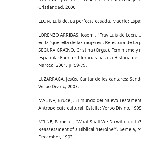
Cristiandad, 2000.
LEÓN, Luis de. La perfecta casada. Madrid: Espa
LORENZO ARRIBAS, Josemi. “Fray Luis de León. 
en la ‘querella de las mujeres’. Relectura de La 
SEGURA GRAÍÑO, Cristina (Orgs.). Feminismo y mi
española: Fuentes literarias para la Historia de 
Narcea, 2001. p. 59-79.
LUZÁRRAGA, Jesús. Cantar de los cantares: Senda
Verbo Divino, 2005.
MALINA, Bruce J. El mundo del Nuevo Testamento
Antropología cultural. Estella: Verbo Divino, 1995
MILNE, Pamela J. “What Shall We Do with Judith?
Reassessment of a Biblical ‘Heroine’”. Semeia, At
December, 1993.