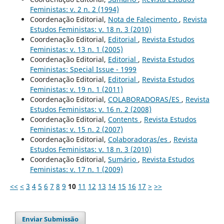
Feministas: v. 2 n. 2 (1994)
Coordenação Editorial,
Nota de Falecimento
,
Revista
Estudos Feministas: v. 18 n. 3 (2010)
Coordenação Editorial,
Editorial
,
Revista Estudos
Feministas: v. 13 n. 1 (2005)
Coordenação Editorial,
Editorial
,
Revista Estudos
Feministas: Special Issue - 1999
Coordenação Editorial,
Editorial
,
Revista Estudos
Feministas: v. 19 n. 1 (2011)
Coordenação Editorial,
COLABORADORAS/ES
,
Revista
Estudos Feministas: v. 16 n. 2 (2008)
Coordenação Editorial,
Contents
,
Revista Estudos
Feministas: v. 15 n. 2 (2007)
Coordenação Editorial,
Colaboradoras/es
,
Revista
Estudos Feministas: v. 18 n. 3 (2010)
Coordenação Editorial,
Sumário
,
Revista Estudos
Feministas: v. 17 n. 1 (2009)
<<
<
3
4
5
6
7
8
9
10
11
12
13
14
15
16
17
>
>>
Enviar Submissão