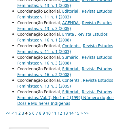
Feministas: v. 13 n. 1 (2005)
Coordenação Editorial,
Editorial
,
Revista Estudos
Feministas: v. 11 n. 1 (2003)
Coordenação Editorial,
AGENDA
,
Revista Estudos
Feministas: v. 13 n. 3 (2005)
Coordenação Editorial,
Errata
,
Revista Estudos
Feministas: v. 16 n. 1 (2008)
Coordenação Editorial,
Contents
,
Revista Estudos
Feministas: v. 11 n. 1 (2003)
Coordenação Editorial,
Sumário
,
Revista Estudos
Feministas: v. 16 n. 3 (2008)
Coordenação Editorial,
Editorial
,
Revista Estudos
Feministas: v. 16 n. 2 (2008)
Coordenação Editorial,
Contents
,
Revista Estudos
Feministas: v. 13 n. 3 (2005)
Coordenação Editorial,
Editorial
,
Revista Estudos
Feministas: Vol. 7, No 1 e 2 (1999) Número duplo -
Dossiê Mulheres Indígenas
<<
<
1
2
3
4
5
6
7
8
9
10
11
12
13
14
15
>
>>