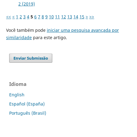
2 (2019)
<<
<
1
2
3
4
5
6
7
8
9
10
11
12
13
14
15
>
>>
Você também pode
iniciar uma pesquisa avançada por
similaridade
para este artigo.
Enviar Submissão
Idioma
English
Español (España)
Português (Brasil)