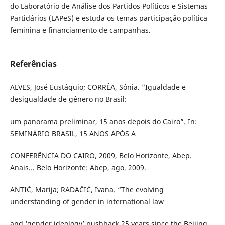
do Laboratório de Análise dos Partidos Políticos e Sistemas
Partidários (LAPeS) e estuda os temas participação política
feminina e financiamento de campanhas.
Referências
ALVES, José Eustáquio; CORRÊA, Sônia. “Igualdade e
desigualdade de gênero no Brasil:
um panorama preliminar, 15 anos depois do Cairo”. In:
SEMINÁRIO BRASIL, 15 ANOS APÓS A
CONFERÊNCIA DO CAIRO, 2009, Belo Horizonte, Abep.
Anais... Belo Horizonte: Abep, ago. 2009.
ANTIĆ, Marija; RADAČIĆ, Ivana. “The evolving
understanding of gender in international law
and ‘gender ideology’ pushback 25 years since the Beijing