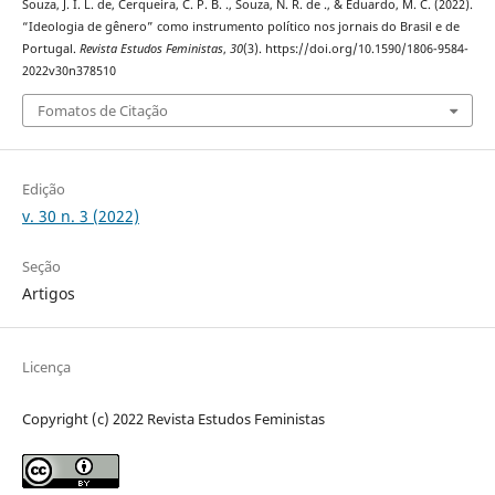
Souza, J. I. L. de, Cerqueira, C. P. B. ., Souza, N. R. de ., & Eduardo, M. C. (2022).
“Ideologia de gênero” como instrumento político nos jornais do Brasil e de
Portugal.
Revista Estudos Feministas
,
30
(3). https://doi.org/10.1590/1806-9584-
2022v30n378510
Fomatos de Citação
Edição
v. 30 n. 3 (2022)
Seção
Artigos
Licença
Copyright (c) 2022 Revista Estudos Feministas