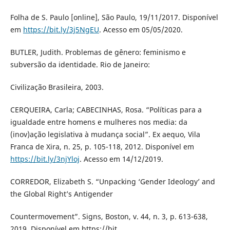
Folha de S. Paulo [online], São Paulo, 19/11/2017. Disponível
em
https://bit.ly/3j5NgEU
. Acesso em 05/05/2020.
BUTLER, Judith. Problemas de gênero: feminismo e
subversão da identidade. Rio de Janeiro:
Civilização Brasileira, 2003.
CERQUEIRA, Carla; CABECINHAS, Rosa. “Políticas para a
igualdade entre homens e mulheres nos media: da
(inov)ação legislativa à mudança social”. Ex aequo, Vila
Franca de Xira, n. 25, p. 105-118, 2012. Disponível em
https://bit.ly/3njYloj
. Acesso em 14/12/2019.
CORREDOR, Elizabeth S. “Unpacking ‘Gender Ideology’ and
the Global Right’s Antigender
Countermovement”. Signs, Boston, v. 44, n. 3, p. 613-638,
2019. Disponível em https://bit.