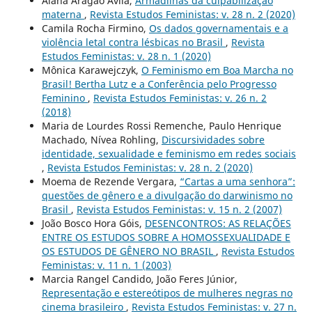
Alana Aragão Ávila,
Armadilhas da culpabilização
materna
,
Revista Estudos Feministas: v. 28 n. 2 (2020)
Camila Rocha Firmino,
Os dados governamentais e a
violência letal contra lésbicas no Brasil
,
Revista
Estudos Feministas: v. 28 n. 1 (2020)
Mônica Karawejczyk,
O Feminismo em Boa Marcha no
Brasil! Bertha Lutz e a Conferência pelo Progresso
Feminino
,
Revista Estudos Feministas: v. 26 n. 2
(2018)
Maria de Lourdes Rossi Remenche, Paulo Henrique
Machado, Nívea Rohling,
Discursividades sobre
identidade, sexualidade e feminismo em redes sociais
,
Revista Estudos Feministas: v. 28 n. 2 (2020)
Moema de Rezende Vergara,
“Cartas a uma senhora”:
questões de gênero e a divulgação do darwinismo no
Brasil
,
Revista Estudos Feministas: v. 15 n. 2 (2007)
João Bosco Hora Góis,
DESENCONTROS: AS RELAÇÕES
ENTRE OS ESTUDOS SOBRE A HOMOSSEXUALIDADE E
OS ESTUDOS DE GÊNERO NO BRASIL
,
Revista Estudos
Feministas: v. 11 n. 1 (2003)
Marcia Rangel Candido, João Feres Júnior,
Representação e estereótipos de mulheres negras no
cinema brasileiro
,
Revista Estudos Feministas: v. 27 n.