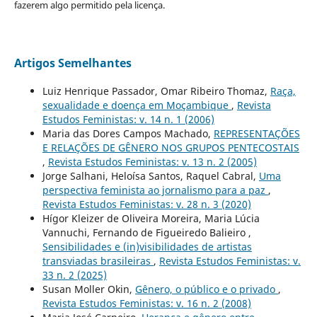
fazerem algo permitido pela licença.
Artigos Semelhantes
Luiz Henrique Passador, Omar Ribeiro Thomaz,
Raça,
sexualidade e doença em Moçambique
,
Revista
Estudos Feministas: v. 14 n. 1 (2006)
Maria das Dores Campos Machado,
REPRESENTAÇÕES
E RELAÇÕES DE GÊNERO NOS GRUPOS PENTECOSTAIS
,
Revista Estudos Feministas: v. 13 n. 2 (2005)
Jorge Salhani, Heloísa Santos, Raquel Cabral,
Uma
perspectiva feminista ao jornalismo para a paz
,
Revista Estudos Feministas: v. 28 n. 3 (2020)
Hígor Kleizer de Oliveira Moreira, Maria Lúcia
Vannuchi, Fernando de Figueiredo Balieiro ,
Sensibilidades e (in)visibilidades de artistas
transviadas brasileiras
,
Revista Estudos Feministas: v.
33 n. 2 (2025)
Susan Moller Okin,
Gênero, o público e o privado
,
Revista Estudos Feministas: v. 16 n. 2 (2008)