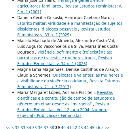
Maria José Carneiro,
Herança e gênero entre
agricultores familiares
,
Revista Estudos Feministas: v.
9 n. 1 (2001)
Daniela Cecilia Grisoski, Henrique Caetano Nardi ,
Espírito militar, virilidade e a manifestação de sujeitos
dissidentes: diálogos possíveis
,
Revista Estudos
Feministas: v. 33 n. 2 (2025)
Macelo Machado de Almeida, Alexandre Costa-Val,
Luís Augusto Vasconcelos da Silva, Maria Inês Costa
Dourado ,
Violência, sofrimento e (re)existências:
narrativas de travestis e mulheres trans
,
Revista
Estudos Feministas: v. 34 n. 1 (2026)
Magna Lima Magalhães, Denise Castilhos de Araújo,
Claudia Schemes,
Queixosas e valentes: as mulheres e
a visibilidade da violência cotidiana
,
Revista Estudos
Feministas: v. 21 n. 3 (2013)
Maria Margaret Lopes, Adriana Piscitelli,
Revistas
científicas e a contituição de campo de estudos de
gênero: um olhar desde as "margens"
,
Revista
Estudos Feministas: Vol. 12, ano 2004, Número
especial - Publicações Feministas
<<
<
32
33
34
35
36
37
38
39
40
41
42
43
44
45
46
>
>>