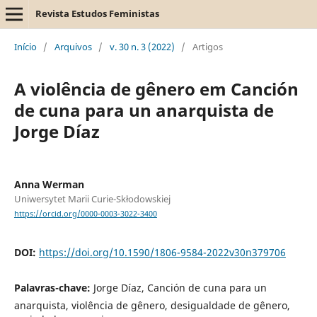
Revista Estudos Feministas
Início
/
Arquivos
/
v. 30 n. 3 (2022)
/
Artigos
A violência de gênero em Canción
de cuna para un anarquista de
Jorge Díaz
Anna Werman
Uniwersytet Marii Curie-Skłodowskiej
https://orcid.org/0000-0003-3022-3400
DOI:
https://doi.org/10.1590/1806-9584-2022v30n379706
Palavras-chave:
Jorge Díaz, Canción de cuna para un
anarquista, violência de gênero, desigualdade de gênero,