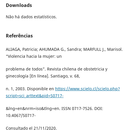
Downloads
Não há dados estatísticos.
Referências
ALIAGA, Patricia; AHUMADA G., Sandra; MARFULL J., Marisol.
“Violencia hacia la mujer: un
problema de todos”. Revista chilena de obstetricia y
ginecología [En línea]. Santiago, v. 68,
n. 1, 2003. Disponible en
https://www.scielo.cl/scielo.php?
script=sci_arttext&pid=S0717-
&lng=en&nrm=iso&tlng=en. ISSN 0717-7526. DOI:
10.4067/S0717-
Consultado el 21/11/2020.