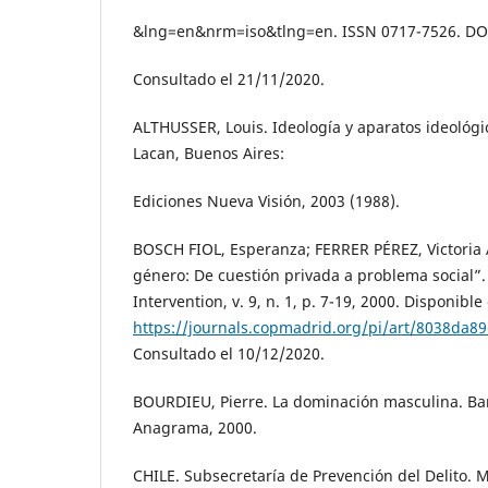
&lng=en&nrm=iso&tlng=en. ISSN 0717-7526. DOI
Consultado el 21/11/2020.
ALTHUSSER, Louis. Ideología y aparatos ideológi
Lacan, Buenos Aires:
Ediciones Nueva Visión, 2003 (1988).
BOSCH FIOL, Esperanza; FERRER PÉREZ, Victoria A
género: De cuestión privada a problema social”.
Intervention, v. 9, n. 1, p. 7-19, 2000. Disponible
https://journals.copmadrid.org/pi/art/8038da
Consultado el 10/12/2020.
BOURDIEU, Pierre. La dominación masculina. Bar
Anagrama, 2000.
CHILE. Subsecretaría de Prevención del Delito. Mi