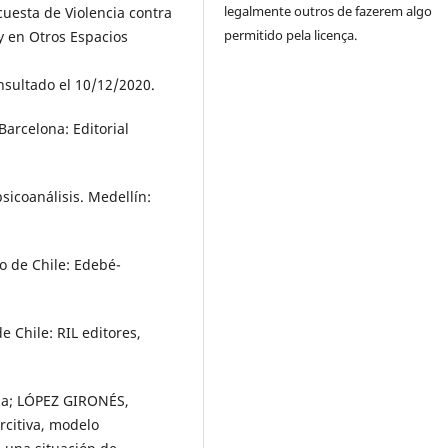
legalmente outros de fazerem algo
uesta de Violencia contra
permitido pela licença.
 y en Otros Espacios
nsultado el 10/12/2020.
arcelona: Editorial
psicoanálisis. Medellín:
go de Chile: Edebé-
e Chile: RIL editores,
na; LÓPEZ GIRONÉS,
rcitiva, modelo