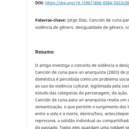
DOI:
https://doi.org/10.1590/1806-9584-2022v3
Palavras-chave:
Jorge Díaz, Canción de cuna pa
violência de gênero, desigualdade de gênero, s
Resumo
O artigo investiga o conceito de violência e de
Canción de cuna para un anarquista (2003) de Jo
doméstica é percebida como um problema social
ao uso da violência cultural, legitimada pela so
estudo das categorias da personagem, da ação,
Canción de cuna para un anarquista revela um a
semantização, o que permite o surgimento dos 
entre a vida e a morte, dentro/fora, antes/depo
repressiva, a solidão individual ou compartilha
do passado. Todos eles guardam uma notável s