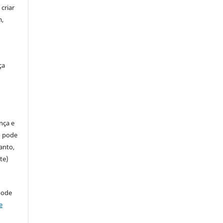
criar
m,
ça
ença e
so pode
anto,
te)
pode
e