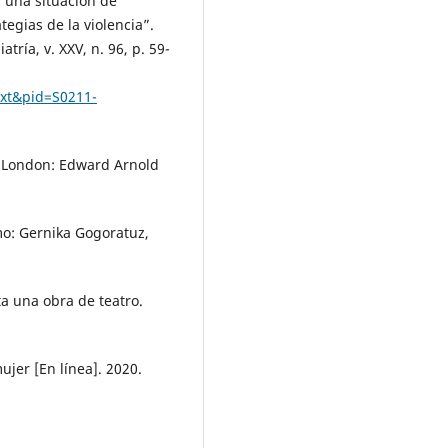
 una situación de
tegias de la violencia”.
tría, v. XXV, n. 96, p. 59-
text&pid=S0211-
 London: Edward Arnold
mo: Gernika Gogoratuz,
 una obra de teatro.
jer [En línea]. 2020.