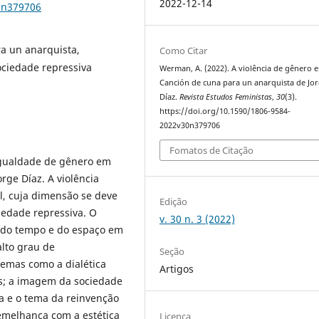
2022-12-14
0n379706
ra un anarquista,
Como Citar
ociedade repressiva
Werman, A. (2022). A violência de gênero 
Canción de cuna para un anarquista de Jo
Díaz.
Revista Estudos Feministas
,
30
(3).
https://doi.org/10.1590/1806-9584-
2022v30n379706
Fomatos de Citação
sigualdade de gênero em
rge Díaz. A violência
, cuja dimensão se deve
Edição
ciedade repressiva. O
v. 30 n. 3 (2022)
 do tempo e do espaço em
lto grau de
Seção
temas como a dialética
Artigos
is; a imagem da sociedade
da e o tema da reinvenção
emelhança com a estética
Licença