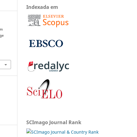
Indexada em
em
rge
SCImago Journal Rank