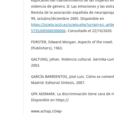
explicativo del mantenimiento de las mujeres en
violencia de género. II: Las emociones y las estra
Revista de la asociación española de neuropsiquia
99, octubre/diciembre 2005. Disponible en
https://scielo.isciii.es/scielo.php?script=sci_art
57352005000300006
. Consultado el 22/10/2020.
FORSTER, Edward Morgan. Aspects of the novel.
(Publishers), 1963.
GALTUNG, Johan. Violencia cultural. Gernika-Lu
2003.
GARCÍA BARRIENTOS, José Luis. Cómo se comenta
Madrid: Editorial Síntesis, 2007.
GFK ADIMARK. La discriminación tiene cara de mu
Disponible en https://
www.achap.cl/wp-