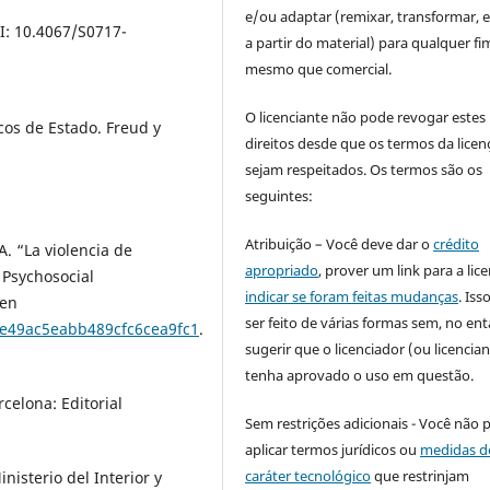
e/ou adaptar (remixar, transformar, e 
: 10.4067/S0717-
a partir do material) para qualquer fi
mesmo que comercial.
O licenciante não pode revogar estes
cos de Estado. Freud y
direitos desde que os termos da licen
sejam respeitados. Os termos são os
seguintes:
Atribuição – Você deve dar o
crédito
. “La violencia de
apropriado
, prover um link para a lic
 Psychosocial
indicar se foram feitas mudanças
. Is
 en
ser feito de várias formas sem, no ent
89e49ac5eabb489cfc6cea9fc1
.
sugerir que o licenciador (ou licencian
tenha aprovado o uso em questão.
celona: Editorial
Sem restrições adicionais - Você não 
aplicar termos jurídicos ou
medidas d
caráter tecnológico
que restrinjam
nisterio del Interior y