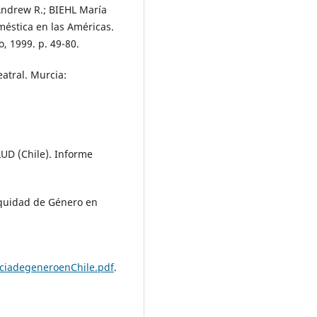
Andrew R.; BIEHL María
oméstica en las Américas.
, 1999. p. 49-80.
atral. Murcia:
 (Chile). Informe
Equidad de Género en
ciadegeneroenChile.pdf
.