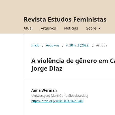
Revista Estudos Feministas
Atual
Arquivos
Notícias
Sobre
Início
/
Arquivos
/
v. 30 n. 3 (2022)
/
Artigos
A violência de gênero em C
Jorge Díaz
Anna Werman
Uniwersytet Marii Curie-Skłodowskiej
https://orcid.org/0000-0003-3022-3400