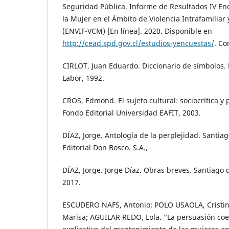
Seguridad Pública. Informe de Resultados IV Enc
la Mujer en el Ámbito de Violencia Intrafamiliar
(ENVIF-VCM) [En línea]. 2020. Disponible en
http://cead.spd.gov.cl/estudios-yencuestas/
. Co
CIRLOT, Juan Eduardo. Diccionario de símbolos. B
Labor, 1992.
CROS, Edmond. El sujeto cultural: sociocrítica y 
Fondo Editorial Universidad EAFIT, 2003.
DÍAZ, Jorge. Antología de la perplejidad. Santia
Editorial Don Bosco. S.A.,
DÍAZ, Jorge. Jorge Díaz. Obras breves. Santiago d
2017.
ESCUDERO NAFS, Antonio; POLO USAOLA, Cristi
Marisa; AGUILAR REDO, Lola. “La persuasión coe