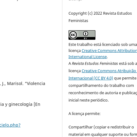
Copyright (c) 2022 Revista Estudos
Feministas
Este trabalho está licenciado sob um
licença
Creative Commons Attribution
International License
.
A
Revista Estudos Feministas
está sob 
licença
Creative Commons Atribuição 
Internacional (CC BY 4.0)
que permite
., Marisol. “Violencia
compartilhamento do trabalho com
reconhecimento de autoria e publica
inicial neste periódico.
ia y ginecología [En
A licença permite:
cielo.php?
Compartilhar (copiar e redistribuir o
material em qualquer suporte ou for