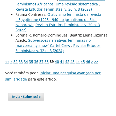
Feminismos Africanos: Uma revisão sistemática
,
Revista Estudos Feministas: v. 30 n. 3 (2022)
Fátima Contreras,
O ativismo feminista da revista
L’Egyptienne (1925-1940): o jornalismo de Siza
Nabarawi
,
Revista Estudos Feministas: v. 30 n. 3
(2022)
Lorena R. Romero-Domínguez, Beatriz Elena Inzunza
Acedo,
Subversões narrativas femininas no
'narcoreality show' Cartel Crew
,
Revista Estudos
Feministas: v. 32 n. 3 (2024)
<<
<
32
33
34
35
36
37
38
39
40
41
42
43
44
45
46
>
>>
Você também pode
iniciar uma pesquisa avançada por
similaridade
para este artigo.
Enviar Submissão