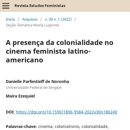
Revista Estudos Feministas
Início
/
Arquivos
/
v. 30 n. 1 (2022)
/
Seção Temática María Lugones
A presença da colonialidade no
cinema feminista latino-
americano
Danielle Parfentieff de Noronha
Universidade Federal de Sergipe
Maíra Ezequiel
DOI:
https://doi.org/10.1590/1806-9584-2022v30n180240
Palavras-chave:
cinema, colonialismo, colonialidade,