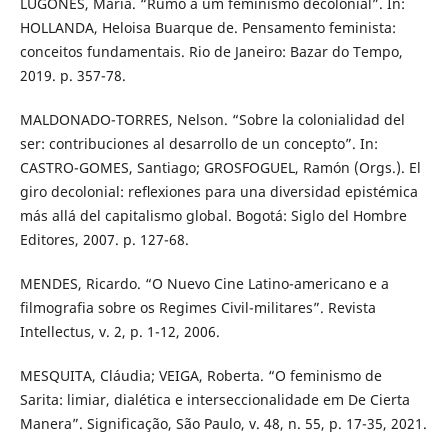
LUGONES, María. “Rumo a um feminismo decolonial”. In:
HOLLANDA, Heloisa Buarque de. Pensamento feminista:
conceitos fundamentais. Rio de Janeiro: Bazar do Tempo,
2019. p. 357-78.
MALDONADO-TORRES, Nelson. “Sobre la colonialidad del
ser: contribuciones al desarrollo de un concepto”. In:
CASTRO-GOMES, Santiago; GROSFOGUEL, Ramón (Orgs.). El
giro decolonial: reﬂexiones para una diversidad epistémica
más allá del capitalismo global. Bogotá: Siglo del Hombre
Editores, 2007. p. 127-68.
MENDES, Ricardo. “O Nuevo Cine Latino-americano e a
filmografia sobre os Regimes Civil-militares”. Revista
Intellectus, v. 2, p. 1-12, 2006.
MESQUITA, Cláudia; VEIGA, Roberta. “O feminismo de
Sarita: limiar, dialética e interseccionalidade em De Cierta
Manera”. Significação, São Paulo, v. 48, n. 55, p. 17-35, 2021.