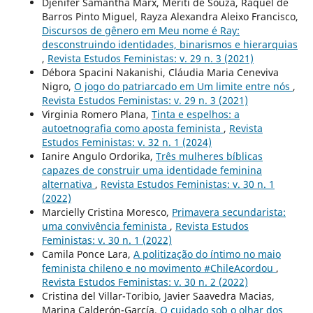
Djenifer Samantha Marx, Mériti de Souza, Raquel de
Barros Pinto Miguel, Rayza Alexandra Aleixo Francisco,
Discursos de gênero em Meu nome é Ray:
desconstruindo identidades, binarismos e hierarquias
,
Revista Estudos Feministas: v. 29 n. 3 (2021)
Débora Spacini Nakanishi, Cláudia Maria Ceneviva
Nigro,
O jogo do patriarcado em Um limite entre nós
,
Revista Estudos Feministas: v. 29 n. 3 (2021)
Virginia Romero Plana,
Tinta e espelhos: a
autoetnografia como aposta feminista
,
Revista
Estudos Feministas: v. 32 n. 1 (2024)
Ianire Angulo Ordorika,
Três mulheres bíblicas
capazes de construir uma identidade feminina
alternativa
,
Revista Estudos Feministas: v. 30 n. 1
(2022)
Marcielly Cristina Moresco,
Primavera secundarista:
uma convivência feminista
,
Revista Estudos
Feministas: v. 30 n. 1 (2022)
Camila Ponce Lara,
A politização do íntimo no maio
feminista chileno e no movimento #ChileAcordou
,
Revista Estudos Feministas: v. 30 n. 2 (2022)
Cristina del Villar-Toribio, Javier Saavedra Macias,
Marina Calderón-García,
O cuidado sob o olhar dos