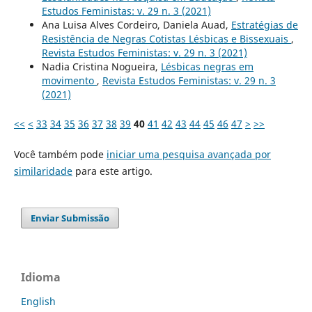
Estudos Feministas: v. 29 n. 3 (2021)
Ana Luisa Alves Cordeiro, Daniela Auad,
Estratégias de
Resistência de Negras Cotistas Lésbicas e Bissexuais
,
Revista Estudos Feministas: v. 29 n. 3 (2021)
Nadia Cristina Nogueira,
Lésbicas negras em
movimento
,
Revista Estudos Feministas: v. 29 n. 3
(2021)
<<
<
33
34
35
36
37
38
39
40
41
42
43
44
45
46
47
>
>>
Você também pode
iniciar uma pesquisa avançada por
similaridade
para este artigo.
Enviar Submissão
Idioma
English