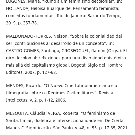
LUGONES, María. “Rumo a um feminismo decolonial”. In:
HOLLANDA, Heloisa Buarque de. Pensamento feminista:
conceitos fundamentais. Rio de Janeiro: Bazar do Tempo,
2019. p. 357-78.
MALDONADO-TORRES, Nelson. “Sobre la colonialidad del
ser: contribuciones al desarrollo de un concepto”. In:
CASTRO-GOMES, Santiago; GROSFOGUEL, Ramón (Orgs.). El
giro decolonial: reﬂexiones para una diversidad epistémica
más allá del capitalismo global. Bogotá: Siglo del Hombre
Editores, 2007. p. 127-68.
MENDES, Ricardo. “O Nuevo Cine Latino-americano e a
filmografia sobre os Regimes Civil-militares”. Revista
Intellectus, v. 2, p. 1-12, 2006.
MESQUITA, Cláudia; VEIGA, Roberta. “O feminismo de
Sarita: limiar, dialética e interseccionalidade em De Cierta
Manera”. Significação, São Paulo, v. 48, n. 55, p. 17-35, 2021.