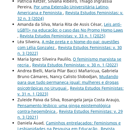
Patricia Ketzer, Silvana Ribeiro, Thiago Ingrassia
Pereira,
Por uma Extensão Universitária Latino-
Americana e Feminista
,
Revista Estudos Feministas: v.
32 n. 3 (2024)
Amanda da Silva, Maria Rita de Assis César,
Leis anti-
LGBTI+ na educação: o caso das No Promo Homo Laws
,
Revista Estudos Feministas: v. 33 n. 1 (2025)
Léa Silveira,
A mãe preta e o Nome-do-pai: questões
com Lélia Gonzalez
,
Revista Estudos Feministas: v. 30
n. 3 (2022)
Maria Ignez Silveira Paulilo,
O feminismo marxista se
recria
,
Revista Estudos Feministas: v. 30 n. 1 (2022)
Andrea Bielli, María Pilar Bacci Mañaricua, Gabriela
Bruno Cámares, Nancy Calisto Slobodjan,
Mudando
para que tudo permaneça igual: mulheres e drogas
psicotrópicas no Uruguai
,
Revista Estudos Feministas:
v. 31 n. 1 (2023)
Zuleide Paiva da Silva, Rosangela Janja Costa Araujo,
Pensamento lésbico: uma ginga epistemológica
contra-hegemônica
,
Revista Estudos Feministas: v. 29
n. 3 (2021)
Daniela Auad,
Caminhos entrelaçados: Feminismos e
Lesbianidades na Pesquisa em Educação
,
Revista