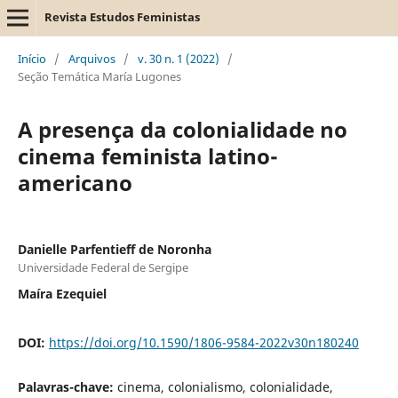
Revista Estudos Feministas
Início
/
Arquivos
/
v. 30 n. 1 (2022)
/
Seção Temática María Lugones
A presença da colonialidade no
cinema feminista latino-
americano
Danielle Parfentieff de Noronha
Universidade Federal de Sergipe
Maíra Ezequiel
DOI:
https://doi.org/10.1590/1806-9584-2022v30n180240
Palavras-chave:
cinema, colonialismo, colonialidade,