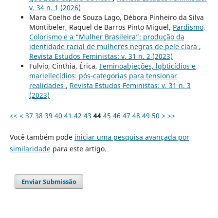
v. 34 n. 1 (2026)
Mara Coelho de Souza Lago, Débora Pinheiro da Silva
Montibeler, Raquel de Barros Pinto Miguel,
Pardismo,
Colorismo e a “Mulher Brasileira”: produção da
identidade racial de mulheres negras de pele clara
,
Revista Estudos Feministas: v. 31 n. 2 (2023)
Fulvio, Cinthia, Érica,
Feminoabjeções, lgbticídios e
mariellecídios: pós-categorias para tensionar
realidades
,
Revista Estudos Feministas: v. 31 n. 3
(2023)
<<
<
37
38
39
40
41
42
43
44
45
46
47
48
49
50
>
>>
Você também pode
iniciar uma pesquisa avançada por
similaridade
para este artigo.
Enviar Submissão