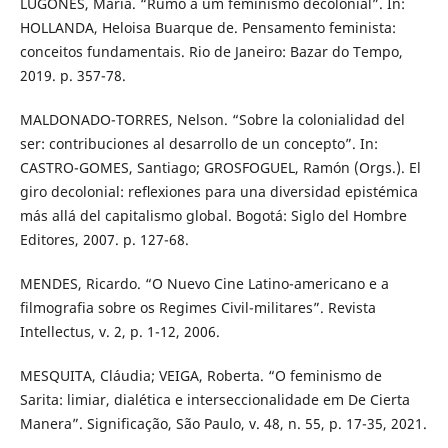
LUGONES, María. “Rumo a um feminismo decolonial”. In:
HOLLANDA, Heloisa Buarque de. Pensamento feminista:
conceitos fundamentais. Rio de Janeiro: Bazar do Tempo,
2019. p. 357-78.
MALDONADO-TORRES, Nelson. “Sobre la colonialidad del
ser: contribuciones al desarrollo de un concepto”. In:
CASTRO-GOMES, Santiago; GROSFOGUEL, Ramón (Orgs.). El
giro decolonial: reﬂexiones para una diversidad epistémica
más allá del capitalismo global. Bogotá: Siglo del Hombre
Editores, 2007. p. 127-68.
MENDES, Ricardo. “O Nuevo Cine Latino-americano e a
filmografia sobre os Regimes Civil-militares”. Revista
Intellectus, v. 2, p. 1-12, 2006.
MESQUITA, Cláudia; VEIGA, Roberta. “O feminismo de
Sarita: limiar, dialética e interseccionalidade em De Cierta
Manera”. Significação, São Paulo, v. 48, n. 55, p. 17-35, 2021.