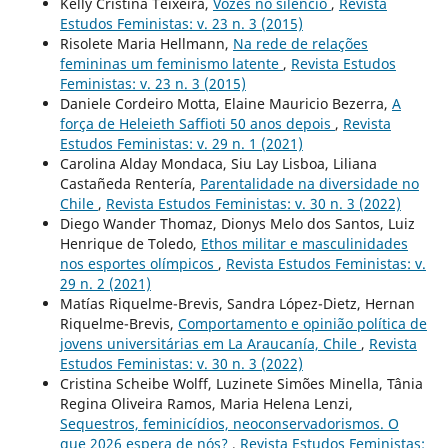
Kelly Cristina Teixeira,
Vozes no silêncio
,
Revista
Estudos Feministas: v. 23 n. 3 (2015)
Risolete Maria Hellmann,
Na rede de relações
femininas um feminismo latente
,
Revista Estudos
Feministas: v. 23 n. 3 (2015)
Daniele Cordeiro Motta, Elaine Mauricio Bezerra,
A
força de Heleieth Saffioti 50 anos depois
,
Revista
Estudos Feministas: v. 29 n. 1 (2021)
Carolina Alday Mondaca, Siu Lay Lisboa, Liliana
Castañeda Rentería,
Parentalidade na diversidade no
Chile
,
Revista Estudos Feministas: v. 30 n. 3 (2022)
Diego Wander Thomaz, Dionys Melo dos Santos, Luiz
Henrique de Toledo,
Ethos militar e masculinidades
nos esportes olímpicos
,
Revista Estudos Feministas: v.
29 n. 2 (2021)
Matías Riquelme-Brevis, Sandra López-Dietz, Hernan
Riquelme-Brevis,
Comportamento e opinião política de
jovens universitárias em La Araucanía, Chile
,
Revista
Estudos Feministas: v. 30 n. 3 (2022)
Cristina Scheibe Wolff, Luzinete Simões Minella, Tânia
Regina Oliveira Ramos, Maria Helena Lenzi,
Sequestros, feminicídios, neoconservadorismos. O
que 2026 espera de nós?
,
Revista Estudos Feministas: