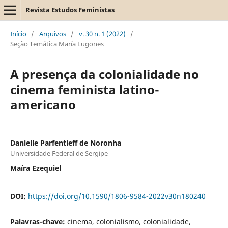
Revista Estudos Feministas
Início
/
Arquivos
/
v. 30 n. 1 (2022)
/
Seção Temática María Lugones
A presença da colonialidade no
cinema feminista latino-
americano
Danielle Parfentieff de Noronha
Universidade Federal de Sergipe
Maíra Ezequiel
DOI:
https://doi.org/10.1590/1806-9584-2022v30n180240
Palavras-chave:
cinema, colonialismo, colonialidade,