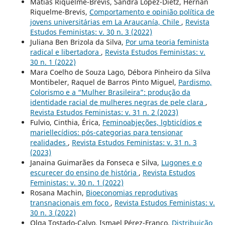
Matías Riquelme-Brevis, Sandra López-Dietz, Hernan
Riquelme-Brevis,
Comportamento e opinião política de
jovens universitárias em La Araucanía, Chile
,
Revista
Estudos Feministas: v. 30 n. 3 (2022)
Juliana Ben Brizola da Silva,
Por uma teoria feminista
radical e libertadora
,
Revista Estudos Feministas: v.
30 n. 1 (2022)
Mara Coelho de Souza Lago, Débora Pinheiro da Silva
Montibeler, Raquel de Barros Pinto Miguel,
Pardismo,
Colorismo e a “Mulher Brasileira”: produção da
identidade racial de mulheres negras de pele clara
,
Revista Estudos Feministas: v. 31 n. 2 (2023)
Fulvio, Cinthia, Érica,
Feminoabjeções, lgbticídios e
mariellecídios: pós-categorias para tensionar
realidades
,
Revista Estudos Feministas: v. 31 n. 3
(2023)
Janaina Guimarães da Fonseca e Silva,
Lugones e o
escurecer do ensino de história
,
Revista Estudos
Feministas: v. 30 n. 1 (2022)
Rosana Machin,
Bioeconomias reprodutivas
transnacionais em foco
,
Revista Estudos Feministas: v.
30 n. 3 (2022)
Olga Tostado-Calvo, Ismael Pérez-Franco,
Distribuição