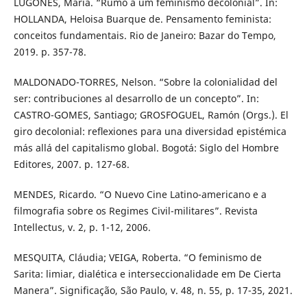
LUGONES, María. “Rumo a um feminismo decolonial”. In:
HOLLANDA, Heloisa Buarque de. Pensamento feminista:
conceitos fundamentais. Rio de Janeiro: Bazar do Tempo,
2019. p. 357-78.
MALDONADO-TORRES, Nelson. “Sobre la colonialidad del
ser: contribuciones al desarrollo de un concepto”. In:
CASTRO-GOMES, Santiago; GROSFOGUEL, Ramón (Orgs.). El
giro decolonial: reﬂexiones para una diversidad epistémica
más allá del capitalismo global. Bogotá: Siglo del Hombre
Editores, 2007. p. 127-68.
MENDES, Ricardo. “O Nuevo Cine Latino-americano e a
filmografia sobre os Regimes Civil-militares”. Revista
Intellectus, v. 2, p. 1-12, 2006.
MESQUITA, Cláudia; VEIGA, Roberta. “O feminismo de
Sarita: limiar, dialética e interseccionalidade em De Cierta
Manera”. Significação, São Paulo, v. 48, n. 55, p. 17-35, 2021.