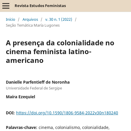
Revista Estudos Feministas
Início
/
Arquivos
/
v. 30 n. 1 (2022)
/
Seção Temática María Lugones
A presença da colonialidade no
cinema feminista latino-
americano
Danielle Parfentieff de Noronha
Universidade Federal de Sergipe
Maíra Ezequiel
DOI:
https://doi.org/10.1590/1806-9584-2022v30n180240
Palavras-chave:
cinema, colonialismo, colonialidade,