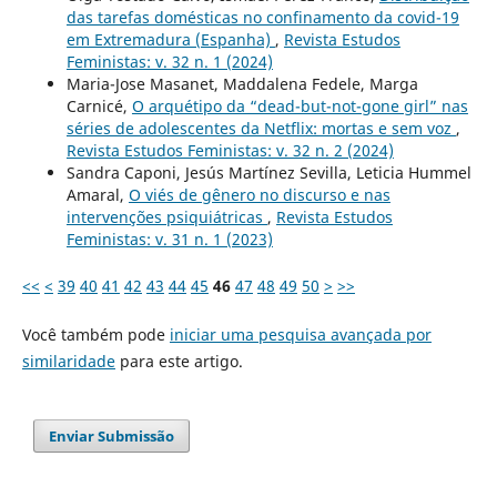
das tarefas domésticas no confinamento da covid-19
em Extremadura (Espanha)
,
Revista Estudos
Feministas: v. 32 n. 1 (2024)
Maria-Jose Masanet, Maddalena Fedele, Marga
Carnicé,
O arquétipo da “dead-but-not-gone girl” nas
séries de adolescentes da Netflix: mortas e sem voz
,
Revista Estudos Feministas: v. 32 n. 2 (2024)
Sandra Caponi, Jesús Martínez Sevilla, Leticia Hummel
Amaral,
O viés de gênero no discurso e nas
intervenções psiquiátricas
,
Revista Estudos
Feministas: v. 31 n. 1 (2023)
<<
<
39
40
41
42
43
44
45
46
47
48
49
50
>
>>
Você também pode
iniciar uma pesquisa avançada por
similaridade
para este artigo.
Enviar Submissão