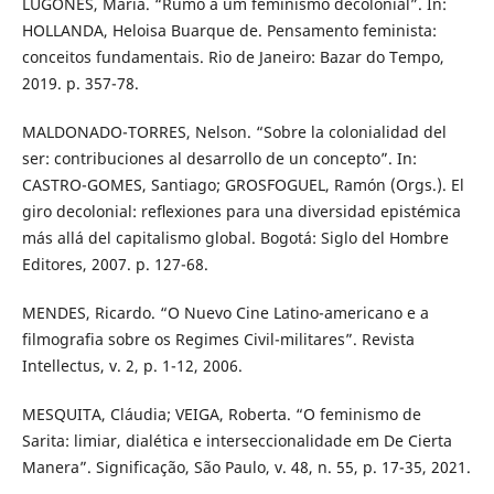
LUGONES, María. “Rumo a um feminismo decolonial”. In:
HOLLANDA, Heloisa Buarque de. Pensamento feminista:
conceitos fundamentais. Rio de Janeiro: Bazar do Tempo,
2019. p. 357-78.
MALDONADO-TORRES, Nelson. “Sobre la colonialidad del
ser: contribuciones al desarrollo de un concepto”. In:
CASTRO-GOMES, Santiago; GROSFOGUEL, Ramón (Orgs.). El
giro decolonial: reﬂexiones para una diversidad epistémica
más allá del capitalismo global. Bogotá: Siglo del Hombre
Editores, 2007. p. 127-68.
MENDES, Ricardo. “O Nuevo Cine Latino-americano e a
filmografia sobre os Regimes Civil-militares”. Revista
Intellectus, v. 2, p. 1-12, 2006.
MESQUITA, Cláudia; VEIGA, Roberta. “O feminismo de
Sarita: limiar, dialética e interseccionalidade em De Cierta
Manera”. Significação, São Paulo, v. 48, n. 55, p. 17-35, 2021.