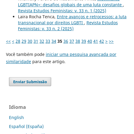
LGBTIAPN+: desafios globais de uma luta constante
,
Revista Estudos Feministas: v. 33 n. 1 (2025)
Laira Rocha Tenca,
Entre avanços e retrocessos: a luta
transnacional por direitos LGBTI
,
Revista Estudos
Feministas: v. 33 n. 2 (2025)
<<
<
28
29
30
31
32
33
34
35
36
37
38
39
40
41
42
>
>>
Você também pode
iniciar uma pesquisa avançada por
similaridade
para este artigo.
Enviar Submissão
Idioma
English
Español (España)