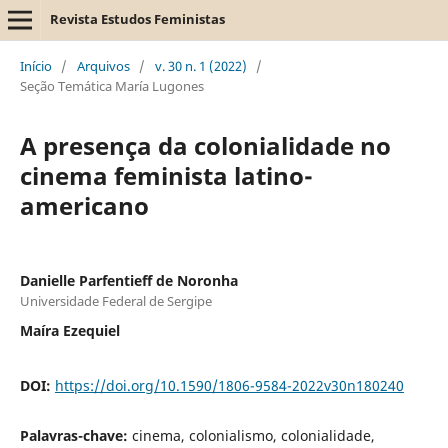
Revista Estudos Feministas
Início
/
Arquivos
/
v. 30 n. 1 (2022)
/
Seção Temática María Lugones
A presença da colonialidade no
cinema feminista latino-
americano
Danielle Parfentieff de Noronha
Universidade Federal de Sergipe
Maíra Ezequiel
DOI:
https://doi.org/10.1590/1806-9584-2022v30n180240
Palavras-chave:
cinema, colonialismo, colonialidade,