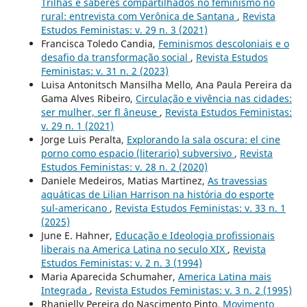
Trilhas e saberes compartilhados no feminismo no
rural: entrevista com Verônica de Santana
,
Revista
Estudos Feministas: v. 29 n. 3 (2021)
Francisca Toledo Candia,
Feminismos descoloniais e o
desafio da transformação social
,
Revista Estudos
Feministas: v. 31 n. 2 (2023)
Luisa Antonitsch Mansilha Mello, Ana Paula Pereira da
Gama Alves Ribeiro,
Circulação e vivência nas cidades:
ser mulher, ser fl âneuse
,
Revista Estudos Feministas:
v. 29 n. 1 (2021)
Jorge Luis Peralta,
Explorando la sala oscura: el cine
porno como espacio (literario) subversivo
,
Revista
Estudos Feministas: v. 28 n. 2 (2020)
Daniele Medeiros, Matias Martinez,
As travessias
aquáticas de Lilian Harrison na história do esporte
sul-americano
,
Revista Estudos Feministas: v. 33 n. 1
(2025)
June E. Hahner,
Educação e Ideologia profissionais
liberais na America Latina no seculo XIX
,
Revista
Estudos Feministas: v. 2 n. 3 (1994)
Maria Aparecida Schumaher,
America Latina mais
Integrada
,
Revista Estudos Feministas: v. 3 n. 2 (1995)
Rhanielly Pereira do Nascimento Pinto,
Movimento