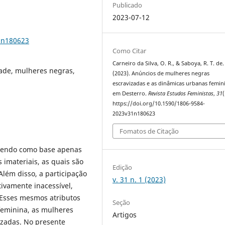
Publicado
2023-07-12
1n180623
Como Citar
Carneiro da Silva, O. R., & Saboya, R. T. de.
ade, mulheres negras,
(2023). Anúncios de mulheres negras
escravizadas e as dinâmicas urbanas femin
em Desterro.
Revista Estudos Feministas
,
31
(
https://doi.org/10.1590/1806-9584-
2023v31n180623
Fomatos de Citação
a tendo como base apenas
 imateriais, as quais são
Edição
 Além disso, a participação
v. 31 n. 1 (2023)
ivamente inacessível,
. Esses mesmos atributos
Seção
feminina, as mulheres
Artigos
izadas. No presente