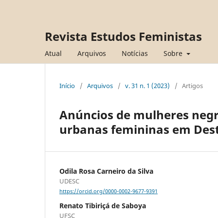
Revista Estudos Feministas
Atual
Arquivos
Notícias
Sobre
Início
/
Arquivos
/
v. 31 n. 1 (2023)
/
Artigos
Anúncios de mulheres negr
urbanas femininas em Des
Odila Rosa Carneiro da Silva
UDESC
https://orcid.org/0000-0002-9677-9391
Renato Tibiriçá de Saboya
UFSC