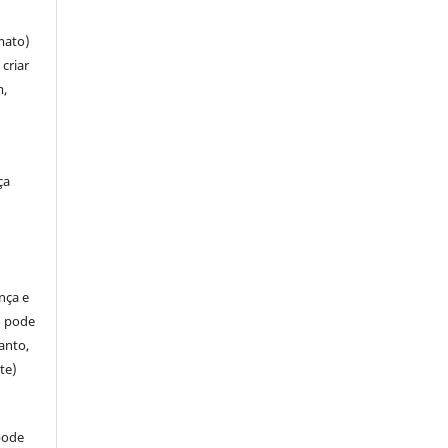
mato)
criar
m,
ça
ença e
so pode
anto,
te)
pode