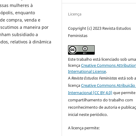
essas mulheres à
ópolis, enquanto
Licença
 de compra, venda e
discutimos a maneira por
Copyright (c) 2023 Revista Estudos
enham subsidiado a
Feministas
dos, relativos à dinâmica
Este trabalho está licenciado sob um
licença
Creative Commons Attribution
International License
.
A
Revista Estudos Feministas
está sob 
licença
Creative Commons Atribuição 
Internacional (CC BY 4.0)
que permite
compartilhamento do trabalho com
reconhecimento de autoria e publica
inicial neste periódico.
A licença permite: