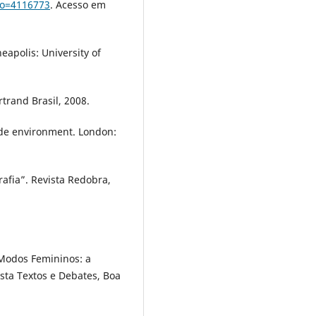
igo=4116773
. Acesso em
apolis: University of
trand Brasil, 2008.
e environment. London:
afia”. Revista Redobra,
Modos Femininos: a
ista Textos e Debates, Boa