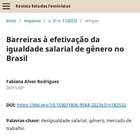
Revista Estudos Feministas
Início
/
Arquivos
/
v. 31 n. 1 (2023)
/
Artigos
Barreiras à efetivação da
igualdade salarial de gênero no
Brasil
Fabiana Alves Rodrigues
DCP/USP
DOI:
https://doi.org/10.1590/1806-9584-2023v31n182532
Palavras-chave:
desigualdade salarial, gênero, mercado de
trabalho