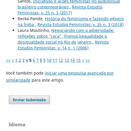
Santos,
Iniciativas e ações feministas no audiovisual
brasileiro contemporâneo
,
Revista Estudos
Feministas: v. 25 n. 3 (2017)
Recka Pande,
História do feminismo e fazendo gênero
na Índia
,
Revista Estudos Feministas: v. 26 n. 3 (2018)
Laura Moutinho,
Negociando com a adversidade:
reflexões sobre “raça”, (homos)sexualidade e
desigualdade social no Rio de Janeiro
,
Revista
Estudos Feministas: v. 14 n. 1 (2006)
<<
<
1
2
3
4
5
6
7
8
9
10
11
12
13
14
15
>
>>
Você também pode
iniciar uma pesquisa avançada por
similaridade
para este artigo.
Enviar Submissão
Idioma