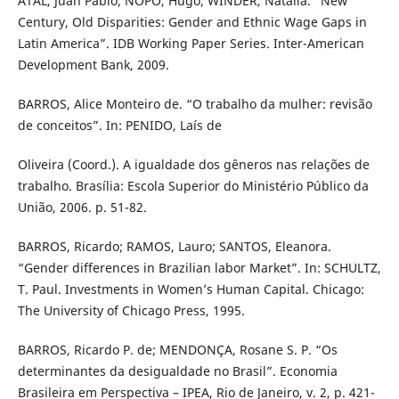
ATAL, Juan Pablo; ÑOPO, Hugo; WINDER, Natalia. “New
Century, Old Disparities: Gender and Ethnic Wage Gaps in
Latin America”. IDB Working Paper Series. Inter-American
Development Bank, 2009.
BARROS, Alice Monteiro de. “O trabalho da mulher: revisão
de conceitos”. In: PENIDO, Laís de
Oliveira (Coord.). A igualdade dos gêneros nas relações de
trabalho. Brasília: Escola Superior do Ministério Público da
União, 2006. p. 51-82.
BARROS, Ricardo; RAMOS, Lauro; SANTOS, Eleanora.
“Gender differences in Brazilian labor Market”. In: SCHULTZ,
T. Paul. Investments in Women’s Human Capital. Chicago:
The University of Chicago Press, 1995.
BARROS, Ricardo P. de; MENDONÇA, Rosane S. P. “Os
determinantes da desigualdade no Brasil”. Economia
Brasileira em Perspectiva – IPEA, Rio de Janeiro, v. 2, p. 421-