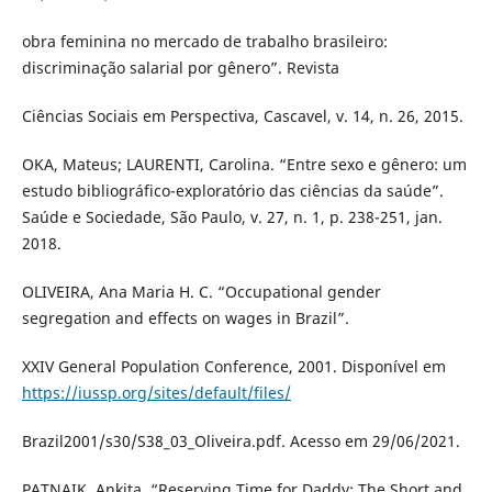
obra feminina no mercado de trabalho brasileiro:
discriminação salarial por gênero”. Revista
Ciências Sociais em Perspectiva, Cascavel, v. 14, n. 26, 2015.
OKA, Mateus; LAURENTI, Carolina. “Entre sexo e gênero: um
estudo bibliográfico-exploratório das ciências da saúde”.
Saúde e Sociedade, São Paulo, v. 27, n. 1, p. 238-251, jan.
2018.
OLIVEIRA, Ana Maria H. C. “Occupational gender
segregation and effects on wages in Brazil”.
XXIV General Population Conference, 2001. Disponível em
https://iussp.org/sites/default/files/
Brazil2001/s30/S38_03_Oliveira.pdf. Acesso em 29/06/2021.
PATNAIK, Ankita. “Reserving Time for Daddy: The Short and