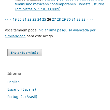
feminismo mexicano contemporáneo
,
Revista Estudos
Feministas: v. 17 n. 3 (2009)
<<
<
19
20
21
22
23
24
25
26
27
28
29
30
31
32
33
>
>>
Você também pode
iniciar uma pesquisa avançada por
similaridade
para este artigo.
Enviar Submissão
Idioma
English
Español (España)
Português (Brasil)