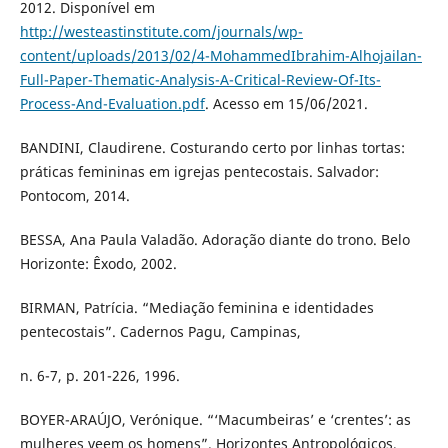
2012. Disponível em
http://westeastinstitute.com/journals/wp-
content/uploads/2013/02/4-MohammedIbrahim-Alhojailan-
Full-Paper-Thematic-Analysis-A-Critical-Review-Of-Its-
Process-And-Evaluation.pdf
. Acesso em 15/06/2021.
BANDINI, Claudirene. Costurando certo por linhas tortas:
práticas femininas em igrejas pentecostais. Salvador:
Pontocom, 2014.
BESSA, Ana Paula Valadão. Adoração diante do trono. Belo
Horizonte: Êxodo, 2002.
BIRMAN, Patrícia. “Mediação feminina e identidades
pentecostais”. Cadernos Pagu, Campinas,
n. 6-7, p. 201-226, 1996.
BOYER-ARAÚJO, Verónique. “‘Macumbeiras’ e ‘crentes’: as
mulheres veem os homens”. Horizontes Antropológicos,