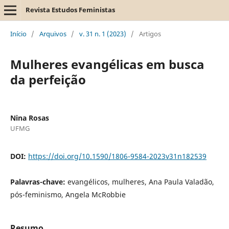
Revista Estudos Feministas
Início
/
Arquivos
/
v. 31 n. 1 (2023)
/
Artigos
Mulheres evangélicas em busca
da perfeição
Nina Rosas
UFMG
DOI:
https://doi.org/10.1590/1806-9584-2023v31n182539
Palavras-chave:
evangélicos, mulheres, Ana Paula Valadão,
pós-feminismo, Angela McRobbie
Resumo