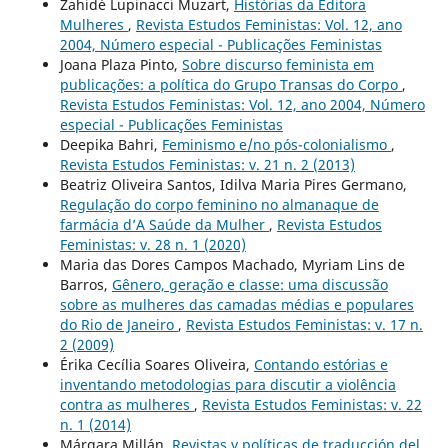
Zahidé Lupinacci Muzart,
Histórias da Editora
Mulheres
,
Revista Estudos Feministas: Vol. 12, ano
2004, Número especial - Publicações Feministas
Joana Plaza Pinto,
Sobre discurso feminista em
publicações: a política do Grupo Transas do Corpo
,
Revista Estudos Feministas: Vol. 12, ano 2004, Número
especial - Publicações Feministas
Deepika Bahri,
Feminismo e/no pós-colonialismo
,
Revista Estudos Feministas: v. 21 n. 2 (2013)
Beatriz Oliveira Santos, Idilva Maria Pires Germano,
Regulação do corpo feminino no almanaque de
farmácia d’A Saúde da Mulher
,
Revista Estudos
Feministas: v. 28 n. 1 (2020)
Maria das Dores Campos Machado, Myriam Lins de
Barros,
Gênero, geração e classe: uma discussão
sobre as mulheres das camadas médias e populares
do Rio de Janeiro
,
Revista Estudos Feministas: v. 17 n.
2 (2009)
Érika Cecília Soares Oliveira,
Contando estórias e
inventando metodologias para discutir a violência
contra as mulheres
,
Revista Estudos Feministas: v. 22
n. 1 (2014)
Márgara Millán,
Revistas y políticas de traducción del