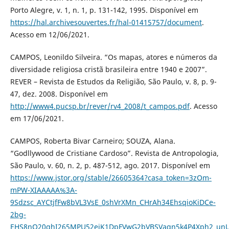
Porto Alegre, v. 1, n. 1, p. 131-142, 1995. Disponível em
https://hal.archivesouvertes.fr/hal-01415757/document
.
Acesso em 12/06/2021.
CAMPOS, Leonildo Silveira. “Os mapas, atores e números da
diversidade religiosa cristã brasileira entre 1940 e 2007”.
REVER – Revista de Estudos da Religião, São Paulo, v. 8, p. 9-
47, dez. 2008. Disponível em
http://www4.pucsp.br/rever/rv4_2008/t_campos.pdf
. Acesso
em 17/06/2021.
CAMPOS, Roberta Bivar Carneiro; SOUZA, Alana.
“Godllywood de Cristiane Cardoso”. Revista de Antropologia,
São Paulo, v. 60, n. 2, p. 487-512, ago. 2017. Disponível em
https://www.jstor.org/stable/26605364?casa_token=3zOm-
mPW-XIAAAAA%3A-
9Sdzsc_AYCtjfFw8bVL3VsE_0shVrXMn_CHrAh34EhsqioKiDCe-
2bg-
EHS8nQ20ghI265MPU52ejK1DpFVwG2bVBSVaqn5k4P4Xph2_unU