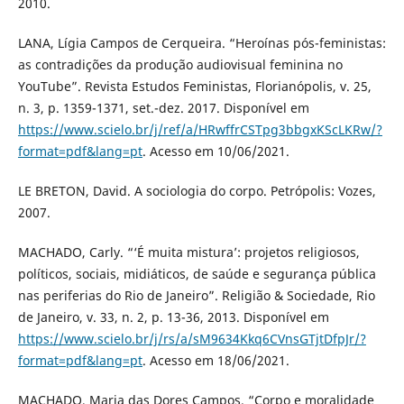
2010.
LANA, Lígia Campos de Cerqueira. “Heroínas pós-feministas:
as contradições da produção audiovisual feminina no
YouTube”. Revista Estudos Feministas, Florianópolis, v. 25,
n. 3, p. 1359-1371, set.-dez. 2017. Disponível em
https://www.scielo.br/j/ref/a/HRwffrCSTpg3bbgxKScLKRw/?
format=pdf&lang=pt
. Acesso em 10/06/2021.
LE BRETON, David. A sociologia do corpo. Petrópolis: Vozes,
2007.
MACHADO, Carly. “‘É muita mistura’: projetos religiosos,
políticos, sociais, midiáticos, de saúde e segurança pública
nas periferias do Rio de Janeiro”. Religião & Sociedade, Rio
de Janeiro, v. 33, n. 2, p. 13-36, 2013. Disponível em
https://www.scielo.br/j/rs/a/sM9634Kkq6CVnsGTjtDfpJr/?
format=pdf&lang=pt
. Acesso em 18/06/2021.
MACHADO, Maria das Dores Campos. “Corpo e moralidade