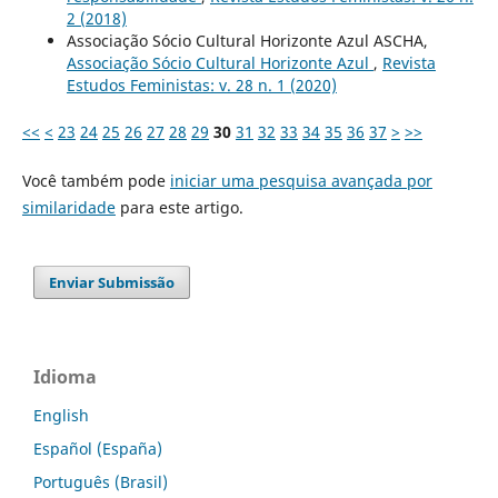
2 (2018)
Associação Sócio Cultural Horizonte Azul ASCHA,
Associação Sócio Cultural Horizonte Azul
,
Revista
Estudos Feministas: v. 28 n. 1 (2020)
<<
<
23
24
25
26
27
28
29
30
31
32
33
34
35
36
37
>
>>
Você também pode
iniciar uma pesquisa avançada por
similaridade
para este artigo.
Enviar Submissão
Idioma
English
Español (España)
Português (Brasil)