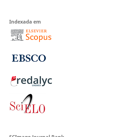
Indexada em
SCImago Journal Rank