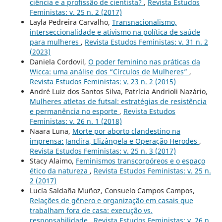
ciência e a profissão de cientista?
,
Revista Estudos
Feministas: v. 25 n. 2 (2017)
Layla Pedreira Carvalho,
Transnacionalismo,
interseccionalidade e ativismo na política de saúde
para mulheres
,
Revista Estudos Feministas: v. 31 n. 2
(2023)
Daniela Cordovil,
O poder feminino nas práticas da
Wicca: uma análise dos “Círculos de Mulheres”
,
Revista Estudos Feministas: v. 23 n. 2 (2015)
André Luiz dos Santos Silva, Patrícia Andrioli Nazário,
Mulheres atletas de futsal: estratégias de resistência
e permanência no esporte
,
Revista Estudos
Feministas: v. 26 n. 1 (2018)
Naara Luna,
Morte por aborto clandestino na
imprensa: Jandira, Elizângela e Operação Herodes
,
Revista Estudos Feministas: v. 25 n. 3 (2017)
Stacy Alaimo,
Feminismos transcorpóreos e o espaço
ético da natureza
,
Revista Estudos Feministas: v. 25 n.
2 (2017)
Lucía Saldaña Muñoz, Consuelo Campos Campos,
Relações de gênero e organização em casais que
trabalham fora de casa: execução vs.
responsabilidade
,
Revista Estudos Feministas: v. 26 n.