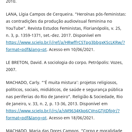
2010.
LANA, Lígia Campos de Cerqueira. “Heroínas pós-feministas:
as contradições da produção audiovisual feminina no
YouTube”. Revista Estudos Feministas, Florianópolis, v. 25,
n. 3, p. 1359-1371, set.-dez. 2017. Disponível em
https://www.scielo.br/j/ref/a/HRwffrCSTpg3bbgxKScLKRw/?
format=pdf&lang=pt
. Acesso em 10/06/2021.
LE BRETON, David. A sociologia do corpo. Petrópolis: Vozes,
2007.
MACHADO, Carly. “‘É muita mistura’: projetos religiosos,
políticos, sociais, midiáticos, de saúde e segurança pública
nas periferias do Rio de Janeiro”. Religião & Sociedade, Rio
de Janeiro, v. 33, n. 2, p. 13-36, 2013. Disponível em
https://www.scielo.br/j/rs/a/sM9634Kkq6CVnsGTjtDfpJr/?
format=pdf&lang=pt
. Acesso em 18/06/2021.
MACHADO, Maria das Dores Campos. “Corpo e moralidade