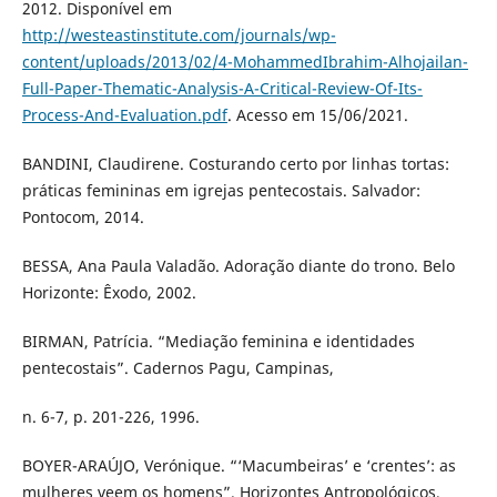
2012. Disponível em
http://westeastinstitute.com/journals/wp-
content/uploads/2013/02/4-MohammedIbrahim-Alhojailan-
Full-Paper-Thematic-Analysis-A-Critical-Review-Of-Its-
Process-And-Evaluation.pdf
. Acesso em 15/06/2021.
BANDINI, Claudirene. Costurando certo por linhas tortas:
práticas femininas em igrejas pentecostais. Salvador:
Pontocom, 2014.
BESSA, Ana Paula Valadão. Adoração diante do trono. Belo
Horizonte: Êxodo, 2002.
BIRMAN, Patrícia. “Mediação feminina e identidades
pentecostais”. Cadernos Pagu, Campinas,
n. 6-7, p. 201-226, 1996.
BOYER-ARAÚJO, Verónique. “‘Macumbeiras’ e ‘crentes’: as
mulheres veem os homens”. Horizontes Antropológicos,