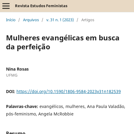
Revista Estudos Feministas
Início
/
Arquivos
/
v. 31 n. 1 (2023)
/
Artigos
Mulheres evangélicas em busca
da perfeição
Nina Rosas
UFMG
DOI:
https://doi.org/10.1590/1806-9584-2023v31n182539
Palavras-chave:
evangélicos, mulheres, Ana Paula Valadão,
pós-feminismo, Angela McRobbie
Resumo