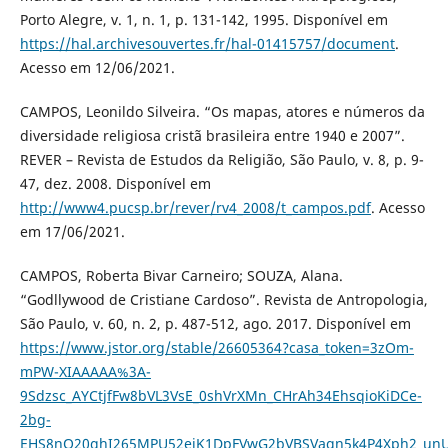
Porto Alegre, v. 1, n. 1, p. 131-142, 1995. Disponível em
https://hal.archivesouvertes.fr/hal-01415757/document
.
Acesso em 12/06/2021.
CAMPOS, Leonildo Silveira. “Os mapas, atores e números da
diversidade religiosa cristã brasileira entre 1940 e 2007”.
REVER – Revista de Estudos da Religião, São Paulo, v. 8, p. 9-
47, dez. 2008. Disponível em
http://www4.pucsp.br/rever/rv4_2008/t_campos.pdf
. Acesso
em 17/06/2021.
CAMPOS, Roberta Bivar Carneiro; SOUZA, Alana.
“Godllywood de Cristiane Cardoso”. Revista de Antropologia,
São Paulo, v. 60, n. 2, p. 487-512, ago. 2017. Disponível em
https://www.jstor.org/stable/26605364?casa_token=3zOm-
mPW-XIAAAAA%3A-
9Sdzsc_AYCtjfFw8bVL3VsE_0shVrXMn_CHrAh34EhsqioKiDCe-
2bg-
EHS8nQ20ghI265MPU52ejK1DpFVwG2bVBSVaqn5k4P4Xph2_unU