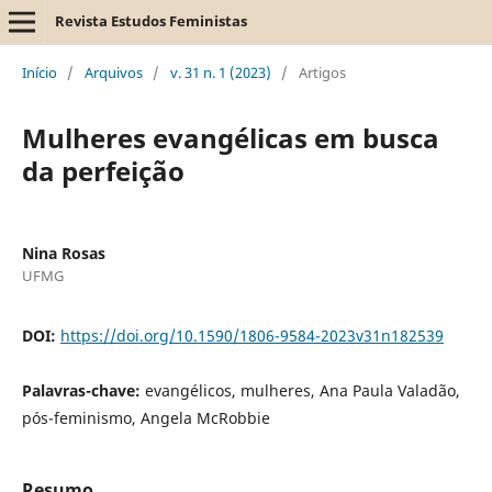
Revista Estudos Feministas
Início
/
Arquivos
/
v. 31 n. 1 (2023)
/
Artigos
Mulheres evangélicas em busca
da perfeição
Nina Rosas
UFMG
DOI:
https://doi.org/10.1590/1806-9584-2023v31n182539
Palavras-chave:
evangélicos, mulheres, Ana Paula Valadão,
pós-feminismo, Angela McRobbie
Resumo