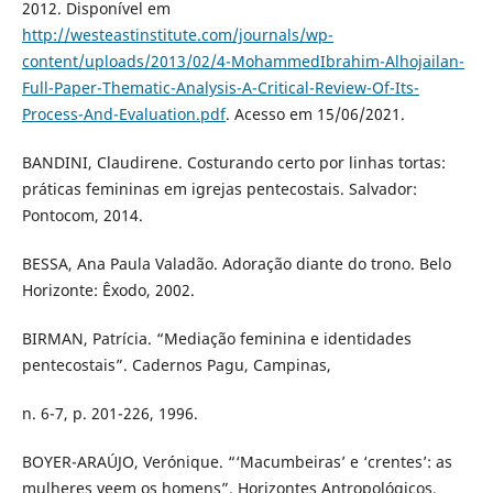
2012. Disponível em
http://westeastinstitute.com/journals/wp-
content/uploads/2013/02/4-MohammedIbrahim-Alhojailan-
Full-Paper-Thematic-Analysis-A-Critical-Review-Of-Its-
Process-And-Evaluation.pdf
. Acesso em 15/06/2021.
BANDINI, Claudirene. Costurando certo por linhas tortas:
práticas femininas em igrejas pentecostais. Salvador:
Pontocom, 2014.
BESSA, Ana Paula Valadão. Adoração diante do trono. Belo
Horizonte: Êxodo, 2002.
BIRMAN, Patrícia. “Mediação feminina e identidades
pentecostais”. Cadernos Pagu, Campinas,
n. 6-7, p. 201-226, 1996.
BOYER-ARAÚJO, Verónique. “‘Macumbeiras’ e ‘crentes’: as
mulheres veem os homens”. Horizontes Antropológicos,