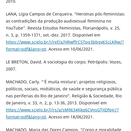
2010.
LANA, Lígia Campos de Cerqueira. “Heroínas pós-feministas:
as contradições da produção audiovisual feminina no
YouTube”. Revista Estudos Feministas, Florianópolis, v. 25,
n. 3, p. 1359-1371, set.-dez. 2017. Disponível em
https://www.scielo.br/j/ref/a/HRwffrCSTpg3bbgxKScLKRw/?
format=pdf&lang=pt
. Acesso em 10/06/2021.
LE BRETON, David. A sociologia do corpo. Petrópolis: Vozes,
2007.
MACHADO, Carly. “‘É muita mistura’: projetos religiosos,
políticos, sociais, midiáticos, de saúde e segurança pública
nas periferias do Rio de Janeiro”. Religião & Sociedade, Rio
de Janeiro, v. 33, n. 2, p. 13-36, 2013. Disponível em
https://www.scielo.br/j/rs/a/sM9634Kkq6CVnsGTjtDfpJr/?
format=pdf&lang=pt
. Acesso em 18/06/2021.
MACHADO, Maria das Dores Campos. “Corpo e moralidade