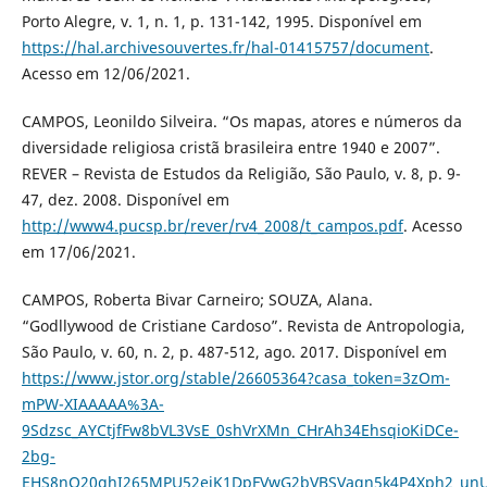
Porto Alegre, v. 1, n. 1, p. 131-142, 1995. Disponível em
https://hal.archivesouvertes.fr/hal-01415757/document
.
Acesso em 12/06/2021.
CAMPOS, Leonildo Silveira. “Os mapas, atores e números da
diversidade religiosa cristã brasileira entre 1940 e 2007”.
REVER – Revista de Estudos da Religião, São Paulo, v. 8, p. 9-
47, dez. 2008. Disponível em
http://www4.pucsp.br/rever/rv4_2008/t_campos.pdf
. Acesso
em 17/06/2021.
CAMPOS, Roberta Bivar Carneiro; SOUZA, Alana.
“Godllywood de Cristiane Cardoso”. Revista de Antropologia,
São Paulo, v. 60, n. 2, p. 487-512, ago. 2017. Disponível em
https://www.jstor.org/stable/26605364?casa_token=3zOm-
mPW-XIAAAAA%3A-
9Sdzsc_AYCtjfFw8bVL3VsE_0shVrXMn_CHrAh34EhsqioKiDCe-
2bg-
EHS8nQ20ghI265MPU52ejK1DpFVwG2bVBSVaqn5k4P4Xph2_unU