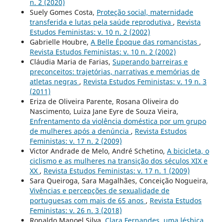
n. 2 (2020)
Suely Gomes Costa,
Proteção social, maternidade
transferida e lutas pela saúde reprodutiva
,
Revista
Estudos Feministas: v. 10 n. 2 (2002)
Gabrielle Houbre,
A Belle Époque das romancistas
,
Revista Estudos Feministas: v. 10 n. 2 (2002)
Cláudia Maria de Farias,
Superando barreiras e
preconceitos: trajetórias, narrativas e memórias de
atletas negras
,
Revista Estudos Feministas: v. 19 n. 3
(2011)
Eriza de Oliveira Parente, Rosana Oliveira do
Nascimento, Luiza Jane Eyre de Souza Vieira,
Enfrentamento da violência doméstica por um grupo
de mulheres após a denúncia
,
Revista Estudos
Feministas: v. 17 n. 2 (2009)
Victor Andrade de Melo, André Schetino,
A bicicleta, o
ciclismo e as mulheres na transição dos séculos XIX e
XX
,
Revista Estudos Feministas: v. 17 n. 1 (2009)
Sara Queiroga, Sara Magalhães, Conceição Nogueira,
Vivências e percepções de sexualidade de
portuguesas com mais de 65 anos
,
Revista Estudos
Feministas: v. 26 n. 3 (2018)
Ronaldo Manoel Silva,
Clara Fernandes, uma lésbica