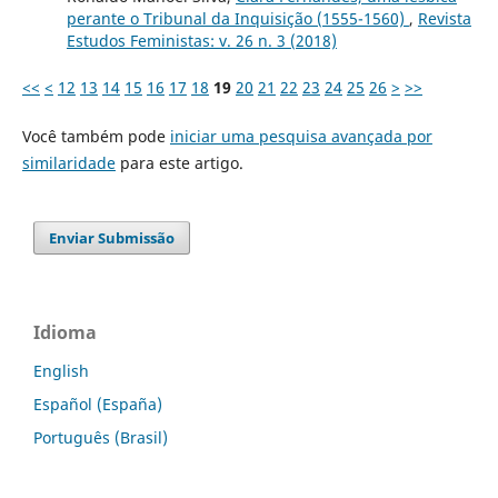
perante o Tribunal da Inquisição (1555-1560)
,
Revista
Estudos Feministas: v. 26 n. 3 (2018)
<<
<
12
13
14
15
16
17
18
19
20
21
22
23
24
25
26
>
>>
Você também pode
iniciar uma pesquisa avançada por
similaridade
para este artigo.
Enviar Submissão
Idioma
English
Español (España)
Português (Brasil)