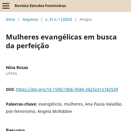
Revista Estudos Feministas
Início
/
Arquivos
/
v. 31 n. 1 (2023)
/
Artigos
Mulheres evangélicas em busca
da perfeição
Nina Rosas
UFMG
DOI:
https://doi.org/10.1590/1806-9584-2023v31n182539
Palavras-chave:
evangélicos, mulheres, Ana Paula Valadão,
pós-feminismo, Angela McRobbie
Resumo