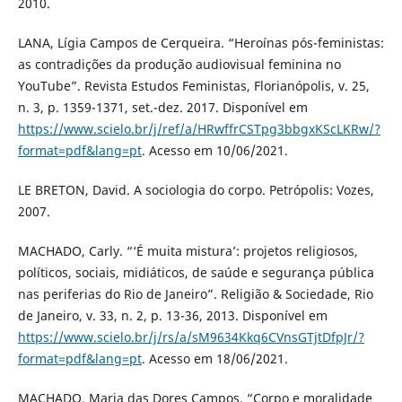
2010.
LANA, Lígia Campos de Cerqueira. “Heroínas pós-feministas:
as contradições da produção audiovisual feminina no
YouTube”. Revista Estudos Feministas, Florianópolis, v. 25,
n. 3, p. 1359-1371, set.-dez. 2017. Disponível em
https://www.scielo.br/j/ref/a/HRwffrCSTpg3bbgxKScLKRw/?
format=pdf&lang=pt
. Acesso em 10/06/2021.
LE BRETON, David. A sociologia do corpo. Petrópolis: Vozes,
2007.
MACHADO, Carly. “‘É muita mistura’: projetos religiosos,
políticos, sociais, midiáticos, de saúde e segurança pública
nas periferias do Rio de Janeiro”. Religião & Sociedade, Rio
de Janeiro, v. 33, n. 2, p. 13-36, 2013. Disponível em
https://www.scielo.br/j/rs/a/sM9634Kkq6CVnsGTjtDfpJr/?
format=pdf&lang=pt
. Acesso em 18/06/2021.
MACHADO, Maria das Dores Campos. “Corpo e moralidade