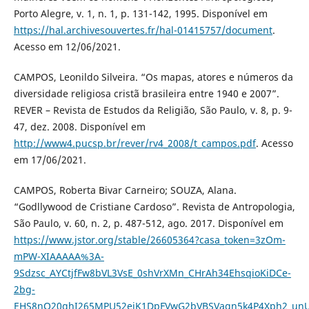
Porto Alegre, v. 1, n. 1, p. 131-142, 1995. Disponível em
https://hal.archivesouvertes.fr/hal-01415757/document
.
Acesso em 12/06/2021.
CAMPOS, Leonildo Silveira. “Os mapas, atores e números da
diversidade religiosa cristã brasileira entre 1940 e 2007”.
REVER – Revista de Estudos da Religião, São Paulo, v. 8, p. 9-
47, dez. 2008. Disponível em
http://www4.pucsp.br/rever/rv4_2008/t_campos.pdf
. Acesso
em 17/06/2021.
CAMPOS, Roberta Bivar Carneiro; SOUZA, Alana.
“Godllywood de Cristiane Cardoso”. Revista de Antropologia,
São Paulo, v. 60, n. 2, p. 487-512, ago. 2017. Disponível em
https://www.jstor.org/stable/26605364?casa_token=3zOm-
mPW-XIAAAAA%3A-
9Sdzsc_AYCtjfFw8bVL3VsE_0shVrXMn_CHrAh34EhsqioKiDCe-
2bg-
EHS8nQ20ghI265MPU52ejK1DpFVwG2bVBSVaqn5k4P4Xph2_unU