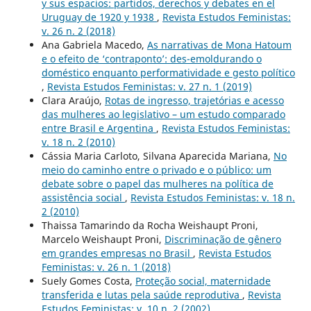
y sus espacios: partidos, derechos y debates en el
Uruguay de 1920 y 1938
,
Revista Estudos Feministas:
v. 26 n. 2 (2018)
Ana Gabriela Macedo,
As narrativas de Mona Hatoum
e o efeito de ‘contraponto’: des-emoldurando o
doméstico enquanto performatividade e gesto político
,
Revista Estudos Feministas: v. 27 n. 1 (2019)
Clara Araújo,
Rotas de ingresso, trajetórias e acesso
das mulheres ao legislativo – um estudo comparado
entre Brasil e Argentina
,
Revista Estudos Feministas:
v. 18 n. 2 (2010)
Cássia Maria Carloto, Silvana Aparecida Mariana,
No
meio do caminho entre o privado e o público: um
debate sobre o papel das mulheres na política de
assistência social
,
Revista Estudos Feministas: v. 18 n.
2 (2010)
Thaissa Tamarindo da Rocha Weishaupt Proni,
Marcelo Weishaupt Proni,
Discriminação de gênero
em grandes empresas no Brasil
,
Revista Estudos
Feministas: v. 26 n. 1 (2018)
Suely Gomes Costa,
Proteção social, maternidade
transferida e lutas pela saúde reprodutiva
,
Revista
Estudos Feministas: v. 10 n. 2 (2002)