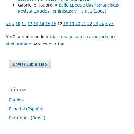
Gabrielle Houbre,
A Belle Époque das romancistas
,
Revista Estudos Feministas: v. 10 n. 2 (2002)
<<
<
10
11
12
13
14
15
16
17
18
19
20
21
22
23
24
>
>>
Você também pode
iniciar uma pesquisa avançada por
similaridade
para este artigo.
Enviar Submissão
Idioma
English
Español (España)
Português (Brasil)