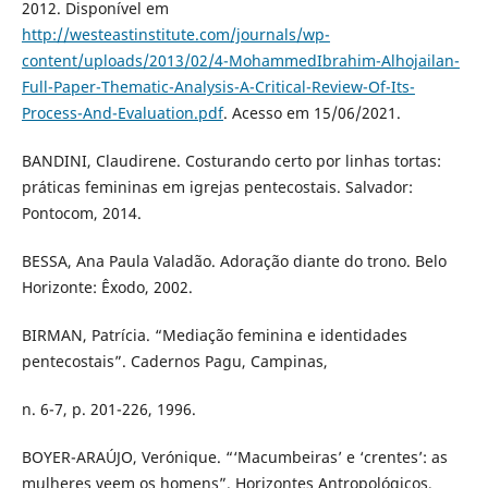
2012. Disponível em
http://westeastinstitute.com/journals/wp-
content/uploads/2013/02/4-MohammedIbrahim-Alhojailan-
Full-Paper-Thematic-Analysis-A-Critical-Review-Of-Its-
Process-And-Evaluation.pdf
. Acesso em 15/06/2021.
BANDINI, Claudirene. Costurando certo por linhas tortas:
práticas femininas em igrejas pentecostais. Salvador:
Pontocom, 2014.
BESSA, Ana Paula Valadão. Adoração diante do trono. Belo
Horizonte: Êxodo, 2002.
BIRMAN, Patrícia. “Mediação feminina e identidades
pentecostais”. Cadernos Pagu, Campinas,
n. 6-7, p. 201-226, 1996.
BOYER-ARAÚJO, Verónique. “‘Macumbeiras’ e ‘crentes’: as
mulheres veem os homens”. Horizontes Antropológicos,