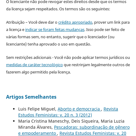
O licenciante não pode revogar estes direitos desde que os termos
da licença sejam respeitados. Os termos são os seguintes:
Atribuição – Você deve dar o
crédito apropriado
, prover um link para
a licença e
indicar se foram feitas mudanças
. Isso pode ser feito de
várias formas sem, no entanto, sugerir que o licenciador (ou
licenciante) tenha aprovado o uso em questão.
Sem restrições adicionais - Você não pode aplicar termos jurídicos ou
medidas de caráter tecnológico
que restrinjam legalmente outros de
fazerem algo permitido pela licença.
Artigos Semelhantes
Luis Felipe Miguel,
Aborto e democracia
,
Revista
Estudos Feministas: v. 20 n. 3 (2012)
Maria Cristina Maneschy, Deis Siqueira, Maria Luzia
Miranda Álvares,
Pescadoras: subordinação de gênero
e empoderamento
,
Revista Estudos Feministas: v. 20