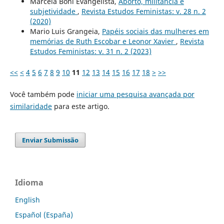
Marcela Boni Evangelista,
Aborto, militância e
subjetividade
,
Revista Estudos Feministas: v. 28 n. 2
(2020)
Mario Luis Grangeia,
Papéis sociais das mulheres em
memórias de Ruth Escobar e Leonor Xavier
,
Revista
Estudos Feministas: v. 31 n. 2 (2023)
<<
<
4
5
6
7
8
9
10
11
12
13
14
15
16
17
18
>
>>
Você também pode
iniciar uma pesquisa avançada por
similaridade
para este artigo.
Enviar Submissão
Idioma
English
Español (España)