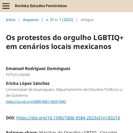
Revista Estudos Feministas
Início
/
Arquivos
/
v. 31 n. 1 (2023)
/
Artigos
Os protestos do orgulho LGBTIQ+
em cenários locais mexicanos
Emanuel Rodriguez Dominguez
FCPyS-UNAM
Ericka López Sánchez
Universidad de Guanajuato, Departamento de Estudios Políticos y
de Gobierno
https://orcid.org/0000-0001-9929-5942
DOI:
https://doi.org/10.1590/1806-9584-2023v31n183210
Palavras-chave:
Marchas do Orgulho LGBTIQ , Circuitos