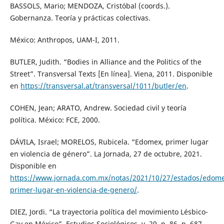
BASSOLS, Mario; MENDOZA, Cristóbal (coords.).
Gobernanza. Teoría y prácticas colectivas.
México: Anthropos, UAM-I, 2011.
BUTLER, Judith. “Bodies in Alliance and the Politics of the
Street”. Transversal Texts [En línea]. Viena, 2011. Disponible
en
https://transversal.at/transversal/1011/butler/en
.
COHEN, Jean; ARATO, Andrew. Sociedad civil y teoría
política. México: FCE, 2000.
DÁVILA, Israel; MORELOS, Rubicela. “Edomex, primer lugar
en violencia de género”. La Jornada, 27 de octubre, 2021.
Disponible en
https://www.jornada.com.mx/notas/2021/10/27/estados/edome
primer-lugar-en-violencia-de-genero/
.
DIEZ, Jordi. “La trayectoria política del movimiento Lésbico-
Gay en México”. Estudios Sociológicos, v. 29, n. 86, p. 687-