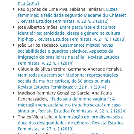
n. 3 (2012)
Paulo Jonas de Lima Piva, Fabiana Tamizari,
Luzes
femininas: a felicidade segundo Madame du Châtelet
,
Revista Estudos Feministas: v. 20 n. 3 (2012)
José Alberto Simões,
Entre percursos e discursos
identitários: etnicidade, classe e género na cultura
hip-hop
,
Revista Estudos Feministas: v. 21 n. 1 (2013)
João Carlos Tedesco,
Casamentos mistos: novas
sociabilidades e quadros coletivos. Aspectos da
imigração de brasileiras na Itália
,
Revista Estudos
Feministas: v. 22 n. 1 (2014)
Cláudia da Silva Pereira, Germano Andrade Penalva,
Nem todas querem ser Madonna: representações
sociais da mulher carioca, de 50 anos ou mais
,
Revista Estudos Feministas: v. 22 n. 1 (2014)
Madison Ramniery González-García, Ana Paula
Penchaszadeh,
“Tudo saiu da minha vagina!”: A
migração venezuelana e o trabalho sexual em caso
singular
,
Revista Estudos Feministas: v. 32 n. 2 (2024)
Thales Vilela Lelo,
A feminização do jornalismo sob a
ótica das desigualdades de gênero
,
Revista Estudos
Feministas: v. 27 n. 2 (2019)