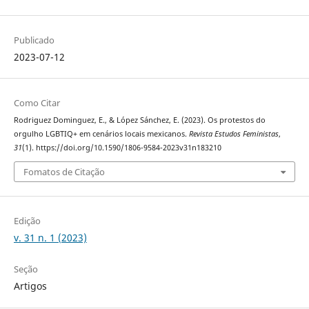
Publicado
2023-07-12
Como Citar
Rodriguez Dominguez, E., & López Sánchez, E. (2023). Os protestos do
orgulho LGBTIQ+ em cenários locais mexicanos.
Revista Estudos Feministas
,
31
(1). https://doi.org/10.1590/1806-9584-2023v31n183210
Fomatos de Citação
Edição
v. 31 n. 1 (2023)
Seção
Artigos