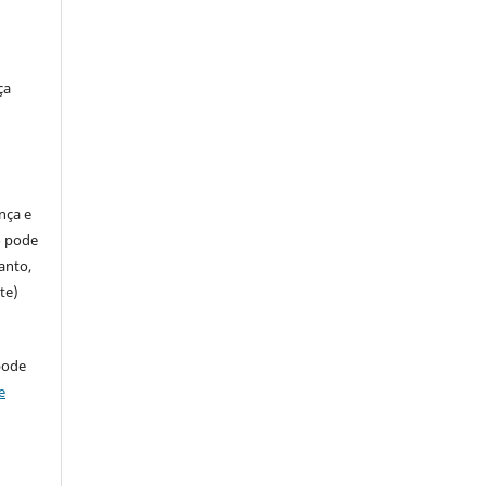
ça
ença e
so pode
anto,
te)
pode
e