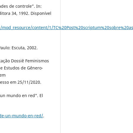
des de controle”. In:
ditora 34, 1992. Disponível
81001/mod_resource/content/1/TC%20Post%20scriptum%20sobre%20
Paulo: Escuta, 2002.
tação Dossiê Feminismos
de Estudos de Gênero-
 em
cesso em 25/11/2020.
un mundo en red”. El
a-de-un-mundo-en-red/
.