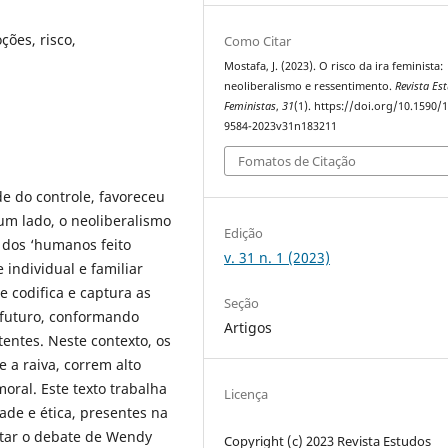
ções, risco,
Como Citar
Mostafa, J. (2023). O risco da ira feminista:
neoliberalismo e ressentimento.
Revista Es
Feministas
,
31
(1). https://doi.org/10.1590/
9584-2023v31n183211
Fomatos de Citação
de do controle, favoreceu
um lado, o neoliberalismo
Edição
 dos ‘humanos feito
v. 31 n. 1 (2023)
 individual e familiar
e codifica e captura as
Seção
o futuro, conformando
Artigos
entes. Neste contexto, os
 a raiva, correm alto
oral. Este texto trabalha
Licença
dade e ética, presentes na
istar o debate de Wendy
Copyright (c) 2023 Revista Estudos