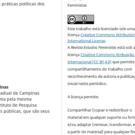
práticas políticas dos
Feministas
Este trabalho está licenciado sob um
licença
Creative Commons Attribution
International License
.
A
Revista Estudos Feministas
está sob 
licença
Creative Commons Atribuição 
Internacional (CC BY 4.0)
que permite
compartilhamento do trabalho com
reconhecimento de autoria e publica
inicial neste periódico.
inas
stadual de Campinas
A licença permite:
mia pela mesma
tituto de Pesquisa
Compartilhar (copiar e redistribuir o
s públicas, que são seus
material em qualquer suporte ou for
e/ou adaptar (remixar, transformar, e 
a partir do material) para qualquer fi