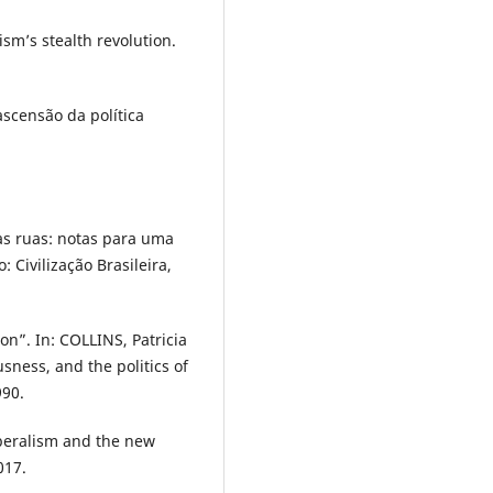
m’s stealth revolution.
scensão da política
das ruas: notas para uma
 Civilização Brasileira,
ion”. In: COLLINS, Patricia
sness, and the politics of
90.
beralism and the new
017.