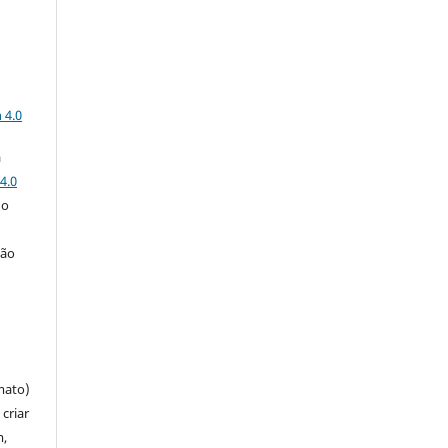
a
 4.0
a
4.0
 o
ção
mato)
criar
m,