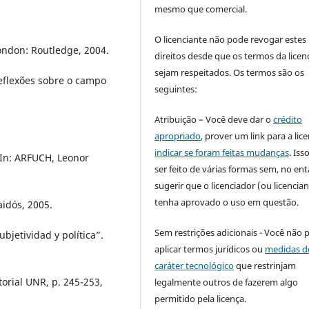
mesmo que comercial.
O licenciante não pode revogar estes
London: Routledge, 2004.
direitos desde que os termos da licen
sejam respeitados. Os termos são os
reflexões sobre o campo
seguintes:
Atribuição – Você deve dar o
crédito
apropriado
, prover um link para a lic
indicar se foram feitas mudanças
. Is
 In: ARFUCH, Leonor
ser feito de várias formas sem, no ent
sugerir que o licenciador (ou licencian
tenha aprovado o uso em questão.
aidós, 2005.
Sem restrições adicionais - Você não 
ubjetividad y política”.
aplicar termos jurídicos ou
medidas d
caráter tecnológico
que restrinjam
torial UNR, p. 245-253,
legalmente outros de fazerem algo
permitido pela licença.