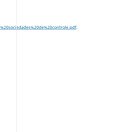
as%20sociedades%20de%20controle.pdf
.