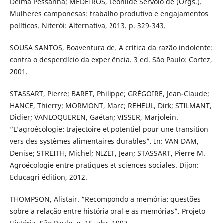
Delma Pessanha; MEDEIROS, Leonilde Servolo de (Orgs.).
Mulheres camponesas: trabalho produtivo e engajamentos
políticos. Niterói: Alternativa, 2013. p. 329-343.
SOUSA SANTOS, Boaventura de. A crítica da razão indolente:
contra o desperdício da experiência. 3 ed. São Paulo: Cortez,
2001.
STASSART, Pierre; BARET, Philippe; GRÉGOIRE, Jean-Claude;
HANCE, Thierry; MORMONT, Marc; REHEUL, Dirk; STILMANT,
Didier; VANLOQUEREN, Gaëtan; VISSER, Marjolein.
“L’agroécologie: trajectoire et potentiel pour une transition
vers des systèmes alimentaires durables”. In: VAN DAM,
Denise; STREITH, Michel; NIZET, Jean; STASSART, Pierre M.
Agroécologie entre pratiques et sciences sociales. Dijon:
Educagri édition, 2012.
THOMPSON, Alistair. “Recompondo a memória: questões
sobre a relação entre história oral e as memórias”. Projeto
História, São Paulo, n. 15, abr. 1997.