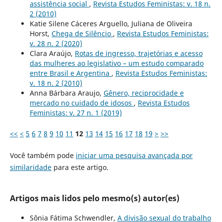
assistência social
,
Revista Estudos Feministas: v. 18 n.
2 (2010)
Katie Silene Cáceres Arguello, Juliana de Oliveira
Horst,
Chega de Silêncio
,
Revista Estudos Feministas:
v. 28 n. 2 (2020)
Clara Araújo,
Rotas de ingresso, trajetórias e acesso
das mulheres ao legislativo – um estudo comparado
entre Brasil e Argentina
,
Revista Estudos Feministas:
v. 18 n. 2 (2010)
Anna Bárbara Araujo,
Gênero, reciprocidade e
mercado no cuidado de idosos
,
Revista Estudos
Feministas: v. 27 n. 1 (2019)
<<
<
5
6
7
8
9
10
11
12
13
14
15
16
17
18
19
>
>>
Você também pode
iniciar uma pesquisa avançada por
similaridade
para este artigo.
Artigos mais lidos pelo mesmo(s) autor(es)
Sônia Fátima Schwendler,
A divisão sexual do trabalho