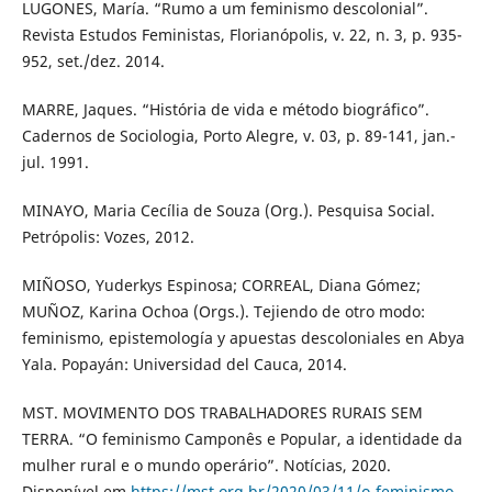
LUGONES, María. “Rumo a um feminismo descolonial”.
Revista Estudos Feministas, Florianópolis, v. 22, n. 3, p. 935-
952, set./dez. 2014.
MARRE, Jaques. “História de vida e método biográfico”.
Cadernos de Sociologia, Porto Alegre, v. 03, p. 89-141, jan.-
jul. 1991.
MINAYO, Maria Cecília de Souza (Org.). Pesquisa Social.
Petrópolis: Vozes, 2012.
MIÑOSO, Yuderkys Espinosa; CORREAL, Diana Gómez;
MUÑOZ, Karina Ochoa (Orgs.). Tejiendo de otro modo:
feminismo, epistemología y apuestas descoloniales en Abya
Yala. Popayán: Universidad del Cauca, 2014.
MST. MOVIMENTO DOS TRABALHADORES RURAIS SEM
TERRA. “O feminismo Camponês e Popular, a identidade da
mulher rural e o mundo operário”. Notícias, 2020.
Disponível em
https://mst.org.br/2020/03/11/o-feminismo-