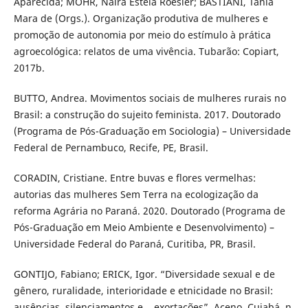
Aparecida; MOHR, Naira Estela Roesler; BASTIANI, Tânia
Mara de (Orgs.). Organização produtiva de mulheres e
promoção de autonomia por meio do estímulo à prática
agroecológica: relatos de uma vivência. Tubarão: Copiart,
2017b.
BUTTO, Andrea. Movimentos sociais de mulheres rurais no
Brasil: a construção do sujeito feminista. 2017. Doutorado
(Programa de Pós-Graduação em Sociologia) – Universidade
Federal de Pernambuco, Recife, PE, Brasil.
CORADIN, Cristiane. Entre buvas e flores vermelhas:
autorias das mulheres Sem Terra na ecologização da
reforma Agrária no Paraná. 2020. Doutorado (Programa de
Pós-Graduação em Meio Ambiente e Desenvolvimento) –
Universidade Federal do Paraná, Curitiba, PR, Brasil.
GONTIJO, Fabiano; ERICK, Igor. “Diversidade sexual e de
gênero, ruralidade, interioridade e etnicidade no Brasil:
ausências, silenciamentos e... exortações”. Aceno, Cuiabá, n.