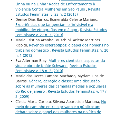
Linha ou na Linha? Redes de Enfrentamento à
Violência Contra Mulheres em São Paulo
,
Revista
Estudos Feministas: v. 23 n. 2 (2015)
Denise Dias Barros, Esmeralda Celeste Mariano,
Experiências que tangenciam o (in)visível e a
mobilidade: etnografias em diálogo
,
Revista Estudos
Feministas: v. 27 n. 3 (2019)
Maria Cristina Aranha Bruschini, Arlene Martinez
Ricoldi,
Revendo estereótipos: o papel dos homens no
trabalho doméstico
,
Revista Estudos Feministas: v. 20
n. 1 (2012)
Eva Alterman Blay,
Mulheres cientistas: aspectos da
vida e obra de Khäte Schwarz
,
Revista Estudos
Feministas: v. 18 n. 2 (2010)
Maria das Dores Campos Machado, Myriam Lins de
Barros,
Gênero, geração e classe: uma discussão
sobre as mulheres das camadas médias e populares
do Rio de Janeiro
,
Revista Estudos Feministas: v. 17 n.
2 (2009)
Cássia Maria Carloto, Silvana Aparecida Mariana,
No
meio do caminho entre o privado e o público: um
debate sobre o papel das mulheres na política de