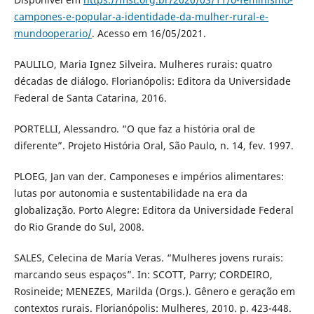
campones-e-popular-a-identidade-da-mulher-rural-e-
mundooperario/
. Acesso em 16/05/2021.
PAULILO, Maria Ignez Silveira. Mulheres rurais: quatro
décadas de diálogo. Florianópolis: Editora da Universidade
Federal de Santa Catarina, 2016.
PORTELLI, Alessandro. “O que faz a história oral de
diferente”. Projeto História Oral, São Paulo, n. 14, fev. 1997.
PLOEG, Jan van der. Camponeses e impérios alimentares:
lutas por autonomia e sustentabilidade na era da
globalização. Porto Alegre: Editora da Universidade Federal
do Rio Grande do Sul, 2008.
SALES, Celecina de Maria Veras. “Mulheres jovens rurais:
marcando seus espaços”. In: SCOTT, Parry; CORDEIRO,
Rosineide; MENEZES, Marilda (Orgs.). Gênero e geração em
contextos rurais. Florianópolis: Mulheres, 2010. p. 423-448.