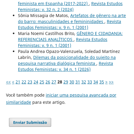
feminista em Espanha (2017-2022)
,
Revista Estudos
Feministas: v. 32 n. 2 (2024)
Sônia Missagia de Matos,
Artefatos de gênero na arte
do barro: masculinidades e femininidades
,
Revista
Estudos Feministas: v. 9 n. 1 (2001)
Maria Noemi Castilhos Brito,
GÊNERO E CIDADANIA:
REFERENCIAIS ANALÍTICOS
,
Revista Estudos
Feministas: v. 9 n. 1 (2001)
Paula Andrea Opazo-Valenzuela, Soledad Martínez
Labrín,
Dilemas da posicionalidade do sujeito na
pesquisa narrativa dialógica feminista
,
Revista
Estudos Feministas: v. 34 n. 1 (2026)
<<
<
21
22
23
24
25
26
27
28
29
30
31
32
33
34
35
>
>>
Você também pode
iniciar uma pesquisa avançada por
similaridade
para este artigo.
Enviar Submissão