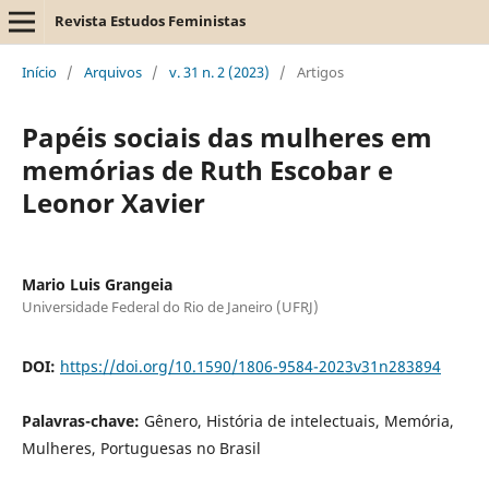
Revista Estudos Feministas
Início
/
Arquivos
/
v. 31 n. 2 (2023)
/
Artigos
Papéis sociais das mulheres em
memórias de Ruth Escobar e
Leonor Xavier
Mario Luis Grangeia
Universidade Federal do Rio de Janeiro (UFRJ)
DOI:
https://doi.org/10.1590/1806-9584-2023v31n283894
Palavras-chave:
Gênero, História de intelectuais, Memória,
Mulheres, Portuguesas no Brasil