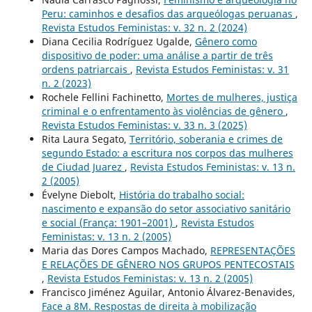
Peru: caminhos e desafios das arqueólogas peruanas
,
Revista Estudos Feministas: v. 32 n. 2 (2024)
Diana Cecilia Rodríguez Ugalde,
Gênero como
dispositivo de poder: uma análise a partir de três
ordens patriarcais
,
Revista Estudos Feministas: v. 31
n. 2 (2023)
Rochele Fellini Fachinetto,
Mortes de mulheres, justiça
criminal e o enfrentamento às violências de gênero
,
Revista Estudos Feministas: v. 33 n. 3 (2025)
Rita Laura Segato,
Território, soberania e crimes de
segundo Estado: a escritura nos corpos das mulheres
de Ciudad Juarez
,
Revista Estudos Feministas: v. 13 n.
2 (2005)
Évelyne Diebolt,
História do trabalho social:
nascimento e expansão do setor associativo sanitário
e social (França: 1901–2001)
,
Revista Estudos
Feministas: v. 13 n. 2 (2005)
Maria das Dores Campos Machado,
REPRESENTAÇÕES
E RELAÇÕES DE GÊNERO NOS GRUPOS PENTECOSTAIS
,
Revista Estudos Feministas: v. 13 n. 2 (2005)
Francisco Jiménez Aguilar, Antonio Álvarez-Benavides,
Face a 8M. Respostas de direita à mobilização