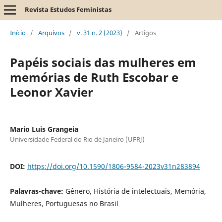
Revista Estudos Feministas
Início
/
Arquivos
/
v. 31 n. 2 (2023)
/
Artigos
Papéis sociais das mulheres em
memórias de Ruth Escobar e
Leonor Xavier
Mario Luis Grangeia
Universidade Federal do Rio de Janeiro (UFRJ)
DOI:
https://doi.org/10.1590/1806-9584-2023v31n283894
Palavras-chave:
Gênero, História de intelectuais, Memória,
Mulheres, Portuguesas no Brasil