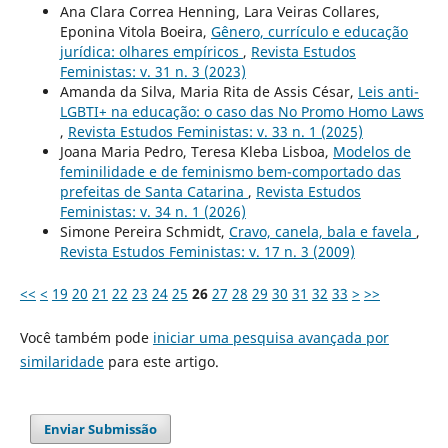
Ana Clara Correa Henning, Lara Veiras Collares,
Eponina Vitola Boeira,
Gênero, currículo e educação
jurídica: olhares empíricos
,
Revista Estudos
Feministas: v. 31 n. 3 (2023)
Amanda da Silva, Maria Rita de Assis César,
Leis anti-
LGBTI+ na educação: o caso das No Promo Homo Laws
,
Revista Estudos Feministas: v. 33 n. 1 (2025)
Joana Maria Pedro, Teresa Kleba Lisboa,
Modelos de
feminilidade e de feminismo bem-comportado das
prefeitas de Santa Catarina
,
Revista Estudos
Feministas: v. 34 n. 1 (2026)
Simone Pereira Schmidt,
Cravo, canela, bala e favela
,
Revista Estudos Feministas: v. 17 n. 3 (2009)
<<
<
19
20
21
22
23
24
25
26
27
28
29
30
31
32
33
>
>>
Você também pode
iniciar uma pesquisa avançada por
similaridade
para este artigo.
Enviar Submissão