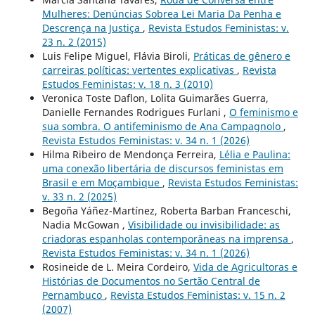
Mulheres: Denúncias Sobrea Lei Maria Da Penha e
Descrença na Justiça
,
Revista Estudos Feministas: v.
23 n. 2 (2015)
Luis Felipe Miguel, Flávia Biroli,
Práticas de gênero e
carreiras políticas: vertentes explicativas
,
Revista
Estudos Feministas: v. 18 n. 3 (2010)
Veronica Toste Daflon, Lolita Guimarães Guerra,
Danielle Fernandes Rodrigues Furlani ,
O feminismo e
sua sombra. O antifeminismo de Ana Campagnolo
,
Revista Estudos Feministas: v. 34 n. 1 (2026)
Hilma Ribeiro de Mendonça Ferreira,
Lélia e Paulina:
uma conexão libertária de discursos feministas em
Brasil e em Moçambique
,
Revista Estudos Feministas:
v. 33 n. 2 (2025)
Begoña Yáñez-Martínez, Roberta Barban Franceschi,
Nadia McGowan ,
Visibilidade ou invisibilidade: as
criadoras espanholas contemporâneas na imprensa
,
Revista Estudos Feministas: v. 34 n. 1 (2026)
Rosineide de L. Meira Cordeiro,
Vida de Agricultoras e
Histórias de Documentos no Sertão Central de
Pernambuco
,
Revista Estudos Feministas: v. 15 n. 2
(2007)