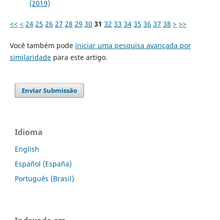
(2019)
<<
<
24
25
26
27
28
29
30
31
32
33
34
35
36
37
38
>
>>
Você também pode
iniciar uma pesquisa avançada por
similaridade
para este artigo.
Enviar Submissão
Idioma
English
Español (España)
Português (Brasil)