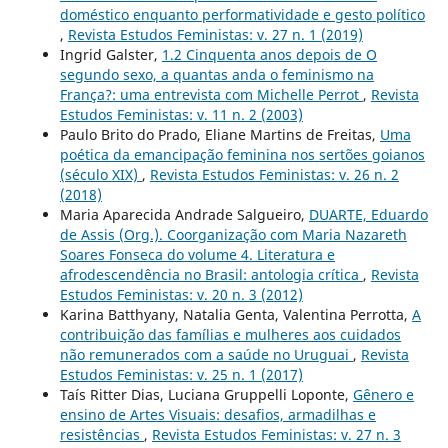
doméstico enquanto performatividade e gesto político
,
Revista Estudos Feministas: v. 27 n. 1 (2019)
Ingrid Galster,
1.2 Cinquenta anos depois de O
segundo sexo, a quantas anda o feminismo na
França?: uma entrevista com Michelle Perrot
,
Revista
Estudos Feministas: v. 11 n. 2 (2003)
Paulo Brito do Prado, Eliane Martins de Freitas,
Uma
poética da emancipação feminina nos sertões goianos
(século XIX)
,
Revista Estudos Feministas: v. 26 n. 2
(2018)
Maria Aparecida Andrade Salgueiro,
DUARTE, Eduardo
de Assis (Org.). Coorganização com Maria Nazareth
Soares Fonseca do volume 4. Literatura e
afrodescendência no Brasil: antologia crítica
,
Revista
Estudos Feministas: v. 20 n. 3 (2012)
Karina Batthyany, Natalia Genta, Valentina Perrotta,
A
contribuição das famílias e mulheres aos cuidados
não remunerados com a saúde no Uruguai
,
Revista
Estudos Feministas: v. 25 n. 1 (2017)
Taís Ritter Dias, Luciana Gruppelli Loponte,
Gênero e
ensino de Artes Visuais: desafios, armadilhas e
resistências
,
Revista Estudos Feministas: v. 27 n. 3