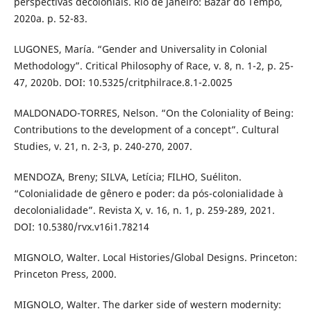
perspectivas decoloniais. Rio de Janeiro: Bazar do Tempo,
2020a. p. 52-83.
LUGONES, María. “Gender and Universality in Colonial
Methodology”. Critical Philosophy of Race, v. 8, n. 1-2, p. 25-
47, 2020b. DOI: 10.5325/critphilrace.8.1-2.0025
MALDONADO-TORRES, Nelson. “On the Coloniality of Being:
Contributions to the development of a concept”. Cultural
Studies, v. 21, n. 2-3, p. 240-270, 2007.
MENDOZA, Breny; SILVA, Letícia; FILHO, Suéliton.
“Colonialidade de gênero e poder: da pós-colonialidade à
decolonialidade”. Revista X, v. 16, n. 1, p. 259-289, 2021.
DOI: 10.5380/rvx.v16i1.78214
MIGNOLO, Walter. Local Histories/Global Designs. Princeton:
Princeton Press, 2000.
MIGNOLO, Walter. The darker side of western modernity: