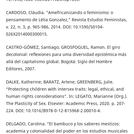
CARDOSO, Cláudia. “Amefricanizando o feminismo: o
pensamento de Lélia Gonzalez,” Revista Estudos Feministas,
v. 22, n. 3, p. 965-986, 2014. DOI: 10.1590/S0104-
026X2014000300015.
CASTRO-GÓMEZ, Santiago; GROSFOGUEL, Ramon. El giro
decolonial: reﬂexiones para uma diversidad epistémica más
allá del capitalismo global. Bogotá: Siglo del Hombre
Editores, 2007.
DALKE, Katherine; BARATZ, Arlene; GREENBERG, Julie.
“Protecting children with intersex traits: legal, ethical, and
human rights considerations”. In: LEGATO, Marianne (Org.).
The Plasticity of Sex. Elsevier: Academic Press, 2020. p. 207-
224. DOI: 10.1016/B978-0-12-815968-2.00010-4.
DELGADO, Carolina. “El bambuco y los saberes mestizos:
academia y colonialidad del poder en los estudios musicales