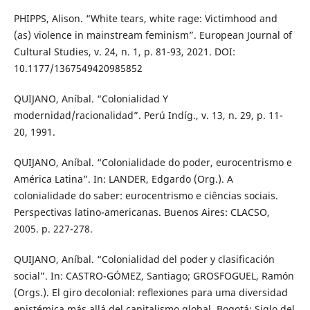
PHIPPS, Alison. “White tears, white rage: Victimhood and
(as) violence in mainstream feminism”. European Journal of
Cultural Studies, v. 24, n. 1, p. 81-93, 2021. DOI:
10.1177/1367549420985852
QUIJANO, Aníbal. “Colonialidad Y
modernidad/racionalidad”. Perú Indíg., v. 13, n. 29, p. 11-
20, 1991.
QUIJANO, Aníbal. “Colonialidade do poder, eurocentrismo e
América Latina”. In: LANDER, Edgardo (Org.). A
colonialidade do saber: eurocentrismo e ciências sociais.
Perspectivas latino-americanas. Buenos Aires: CLACSO,
2005. p. 227-278.
QUIJANO, Aníbal. “Colonialidad del poder y clasificación
social”. In: CASTRO-GÓMEZ, Santiago; GROSFOGUEL, Ramón
(Orgs.). El giro decolonial: reﬂexiones para uma diversidad
epistémica más allá del capitalismo global. Bogotá: Siglo del