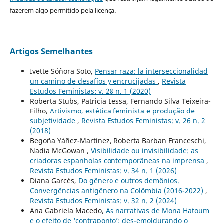
fazerem algo permitido pela licença.
Artigos Semelhantes
Ivette Sóñora Soto,
Pensar raza: la interseccionalidad
un camino de desafíos y encrucijadas
,
Revista
Estudos Feministas: v. 28 n. 1 (2020)
Roberta Stubs, Patricia Lessa, Fernando Silva Teixeira-
Filho,
Artivismo, estética feminista e produção de
subjetividade
,
Revista Estudos Feministas: v. 26 n. 2
(2018)
Begoña Yáñez-Martínez, Roberta Barban Franceschi,
Nadia McGowan ,
Visibilidade ou invisibilidade: as
criadoras espanholas contemporâneas na imprensa
,
Revista Estudos Feministas: v. 34 n. 1 (2026)
Diana Garcés,
Do gênero e outros demônios.
Convergências antigênero na Colômbia (2016-2022)
,
Revista Estudos Feministas: v. 32 n. 2 (2024)
Ana Gabriela Macedo,
As narrativas de Mona Hatoum
e o efeito de ‘contraponto’: des-emoldurando o