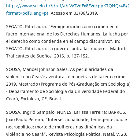
https://www.scielo.br/j/ref/a/cVyTVdFx8FVgcppK7QNQr4B/?
format=pdf&lang=pt
. Acesso em 03/06/2019.
SEGATO, Rita Laura. “Femigenocidio como crimen en el
fuero internacional de los Derechos Humanos. La lucha por
el derecho como contienda en el campo discursivo”. In:
SEGATO, Rita Laura. La guerra contra las mujeres. Madrid:
Traficantes de Sueños, 2016. p. 127-152.
SOUSA, Manoel Johnson Sales. As peculiaridades da
violência no Ceará: aventuras e maneiras de fazer o crime.
2019. Mestrado (Programa de Pós-Graduação em Sociologia)
- Departamento de Sociologia da Universidade Federal do
Ceará, Fortaleza, CE, Brasil.
SOUSA, Ingrid Sampaio; NUNES, Larissa Ferreira; BARROS,
João Paulo Pereira. “Interseccionalidade, femi-geno-cídio e
necropolítica: morte de mulheres nas dinâmicas da
violência no Ceará”. Revista Psicologia Política, Natal, v. 20,