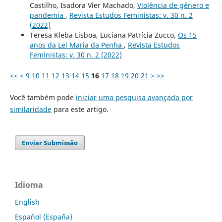
Castilho, Isadora Vier Machado,
Violência de gênero e
pandemia
,
Revista Estudos Feministas: v. 30 n. 2
(2022)
Teresa Kleba Lisboa, Luciana Patrícia Zucco,
Os 15
anos da Lei Maria da Penha
,
Revista Estudos
Feministas: v. 30 n. 2 (2022)
<<
<
9
10
11
12
13
14
15
16
17
18
19
20
21
>
>>
Você também pode
iniciar uma pesquisa avançada por
similaridade
para este artigo.
Enviar Submissão
Idioma
English
Español (España)