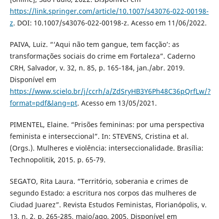
https://link.springer.com/article/10.1007/s43076-022-00198-
z
. DOI: 10.1007/s43076-022-00198-z. Acesso em 11/06/2022.
PAIVA, Luiz. “‘Aqui não tem gangue, tem facção’: as
transformações sociais do crime em Fortaleza”. Caderno
CRH, Salvador, v. 32, n. 85, p. 165-184, jan./abr. 2019.
Disponível em
https://www.scielo.br/j/ccrh/a/ZdSryHB3Y6Ph48C36pQrfLw/?
format=pdf&lang=pt
. Acesso em 13/05/2021.
PIMENTEL, Elaine. “Prisões femininas: por uma perspectiva
feminista e interseccional”. In: STEVENS, Cristina et al.
(Orgs.). Mulheres e violência: interseccionalidade. Brasília:
Technopolitik, 2015. p. 65-79.
SEGATO, Rita Laura. “Território, soberania e crimes de
segundo Estado: a escritura nos corpos das mulheres de
Ciudad Juarez”. Revista Estudos Feministas, Florianópolis, v.
13, n. 2, p. 265-285, maio/ago. 2005. Disponível em