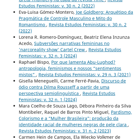
Estudos Feministas: v. 30 n. 2 (2022)
Eva-Luisa Gómez-Montero,
Joe Goldberg: Arquétipo da
Pragmática de Controle Masculino e Mito do
Romantismo
,
Revista Estudos Feministas: v. 30 n. 2
(2022)
Lorena R. Romero-Domínguez, Beatriz Elena Inzunza
Acedo,
Subversões narrativas femininas no
'narcoreality show' Cartel Crew
,
Revista Estudos
Feministas: v. 32 n. 3 (2024)
Raphael Bispo,
Por que lamenta Abu-Lughod?
antropologia, feminismos e nossos “sentimentos
mistos”
,
Revista Estudos Feministas: v. 29 n. 3 (2021)
Gisella Meneguelli, Carme Ferré-Pavia,
Discurso de
ódio contra Dilma Rousseff a partir de uma
perspectiva semiolinguística
,
Revista Estudos
Feministas: v. 32 n. 1 (2024)
Mara Coelho de Souza Lago, Débora Pinheiro da Silva
Montibeler, Raquel de Barros Pinto Miguel,
Pardismo,
Colorismo e a “Mulher Brasileira”: produção da
identidade racial de mulheres negras de pele clara
,
Revista Estudos Feministas: v. 31 n. 2 (2023)
Carmen Hein de Campos, Ela Wiecko Volkmer de