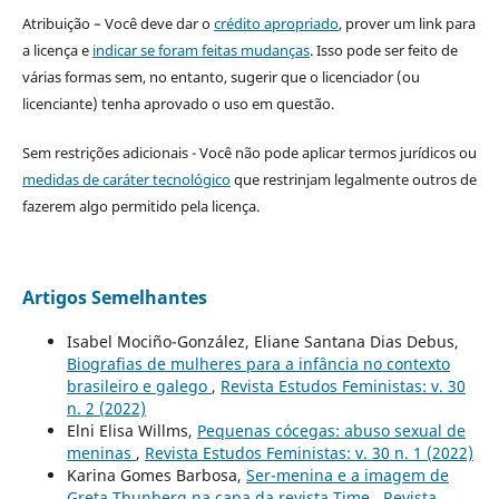
Atribuição – Você deve dar o
crédito apropriado
, prover um link para
a licença e
indicar se foram feitas mudanças
. Isso pode ser feito de
várias formas sem, no entanto, sugerir que o licenciador (ou
licenciante) tenha aprovado o uso em questão.
Sem restrições adicionais - Você não pode aplicar termos jurídicos ou
medidas de caráter tecnológico
que restrinjam legalmente outros de
fazerem algo permitido pela licença.
Artigos Semelhantes
Isabel Mociño-González, Eliane Santana Dias Debus,
Biografias de mulheres para a infância no contexto
brasileiro e galego
,
Revista Estudos Feministas: v. 30
n. 2 (2022)
Elni Elisa Willms,
Pequenas cócegas: abuso sexual de
meninas
,
Revista Estudos Feministas: v. 30 n. 1 (2022)
Karina Gomes Barbosa,
Ser-menina e a imagem de
Greta Thunberg na capa da revista Time
,
Revista