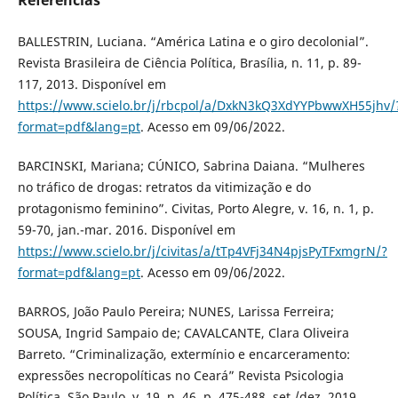
BALLESTRIN, Luciana. “América Latina e o giro decolonial”.
Revista Brasileira de Ciência Política, Brasília, n. 11, p. 89-
117, 2013. Disponível em
https://www.scielo.br/j/rbcpol/a/DxkN3kQ3XdYYPbwwXH55jhv/
format=pdf&lang=pt
. Acesso em 09/06/2022.
BARCINSKI, Mariana; CÚNICO, Sabrina Daiana. “Mulheres
no tráfico de drogas: retratos da vitimização e do
protagonismo feminino”. Civitas, Porto Alegre, v. 16, n. 1, p.
59-70, jan.-mar. 2016. Disponível em
https://www.scielo.br/j/civitas/a/tTp4VFj34N4pjsPyTFxmgrN/?
format=pdf&lang=pt
. Acesso em 09/06/2022.
BARROS, João Paulo Pereira; NUNES, Larissa Ferreira;
SOUSA, Ingrid Sampaio de; CAVALCANTE, Clara Oliveira
Barreto. “Criminalização, extermínio e encarceramento:
expressões necropolíticas no Ceará” Revista Psicologia
Política, São Paulo, v. 19, n. 46, p. 475-488, set./dez. 2019.