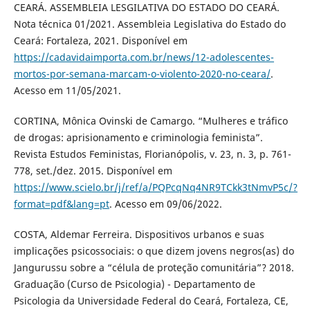
CEARÁ. ASSEMBLEIA LESGILATIVA DO ESTADO DO CEARÁ.
Nota técnica 01/2021. Assembleia Legislativa do Estado do
Ceará: Fortaleza, 2021. Disponível em
https://cadavidaimporta.com.br/news/12-adolescentes-
mortos-por-semana-marcam-o-violento-2020-no-ceara/
.
Acesso em 11/05/2021.
CORTINA, Mônica Ovinski de Camargo. “Mulheres e tráfico
de drogas: aprisionamento e criminologia feminista”.
Revista Estudos Feministas, Florianópolis, v. 23, n. 3, p. 761-
778, set./dez. 2015. Disponível em
https://www.scielo.br/j/ref/a/PQPcqNq4NR9TCkk3tNmvP5c/?
format=pdf&lang=pt
. Acesso em 09/06/2022.
COSTA, Aldemar Ferreira. Dispositivos urbanos e suas
implicações psicossociais: o que dizem jovens negros(as) do
Jangurussu sobre a “célula de proteção comunitária”? 2018.
Graduação (Curso de Psicologia) - Departamento de
Psicologia da Universidade Federal do Ceará, Fortaleza, CE,