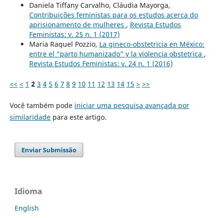
Daniela Tiffany Carvalho, Cláudia Mayorga,
Contribuições feministas para os estudos acerca do
aprisionamento de mulheres
,
Revista Estudos
Feministas: v. 25 n. 1 (2017)
Maria Raquel Pozzio,
La gineco-obstetricia en México:
entre el “parto humanizado” y la violencia obstetrica
,
Revista Estudos Feministas: v. 24 n. 1 (2016)
<<
<
1
2
3
4
5
6
7
8
9
10
11
12
13
14
15
>
>>
Você também pode
iniciar uma pesquisa avançada por
similaridade
para este artigo.
Enviar Submissão
Idioma
English