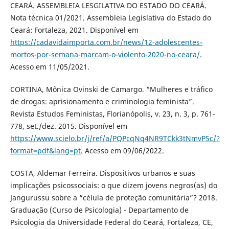
CEARÁ. ASSEMBLEIA LESGILATIVA DO ESTADO DO CEARÁ.
Nota técnica 01/2021. Assembleia Legislativa do Estado do
Ceará: Fortaleza, 2021. Disponível em
https://cadavidaimporta.com.br/news/12-adolescentes-
mortos-por-semana-marcam-o-violento-2020-no-ceara/
.
Acesso em 11/05/2021.
CORTINA, Mônica Ovinski de Camargo. “Mulheres e tráfico
de drogas: aprisionamento e criminologia feminista”.
Revista Estudos Feministas, Florianópolis, v. 23, n. 3, p. 761-
778, set./dez. 2015. Disponível em
https://www.scielo.br/j/ref/a/PQPcqNq4NR9TCkk3tNmvP5c/?
format=pdf&lang=pt
. Acesso em 09/06/2022.
COSTA, Aldemar Ferreira. Dispositivos urbanos e suas
implicações psicossociais: o que dizem jovens negros(as) do
Jangurussu sobre a “célula de proteção comunitária”? 2018.
Graduação (Curso de Psicologia) - Departamento de
Psicologia da Universidade Federal do Ceará, Fortaleza, CE,