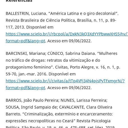
BALLESTRIN, Luciana. “América Latina e o giro decolonial”.
Revista Brasileira de Ciência Política, Brasília, n. 11, p. 89-
117, 2013. Disponível em
https://www.scielo.br/j/rbcpol/a/DxkN3kQ3XdYYPbwwXH55jhv/
format=pdf&lang=pt
. Acesso em 09/06/2022.
BARCINSKI, Mariana; CÚNICO, Sabrina Daiana. “Mulheres
no tráfico de drogas: retratos da vitimização e do
protagonismo feminino”. Civitas, Porto Alegre, v. 16, n. 1, p.
59-70, jan.-mar. 2016. Disponível em
https://www.scielo.br/j/civitas/a/tTp4VFj34N4pjsPyTFxmgrN/?
format=pdf&lang=pt
. Acesso em 09/06/2022.
BARROS, João Paulo Pereira; NUNES, Larissa Ferreira;
SOUSA, Ingrid Sampaio de; CAVALCANTE, Clara Oliveira
Barreto. “Criminalização, extermínio e encarceramento:
expressões necropolíticas no Ceará” Revista Psicologia
Política, São Paulo, v. 19, n. 46, p. 475-488, set./dez. 2019.