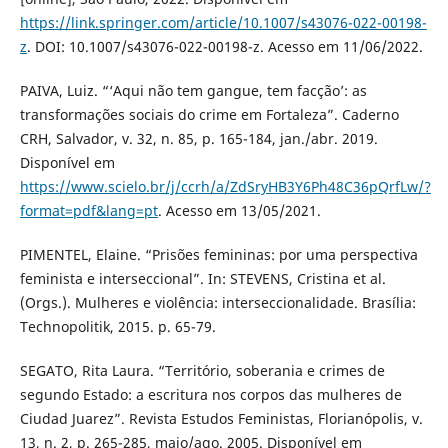
https://link.springer.com/article/10.1007/s43076-022-00198-
z
. DOI: 10.1007/s43076-022-00198-z. Acesso em 11/06/2022.
PAIVA, Luiz. “‘Aqui não tem gangue, tem facção’: as
transformações sociais do crime em Fortaleza”. Caderno
CRH, Salvador, v. 32, n. 85, p. 165-184, jan./abr. 2019.
Disponível em
https://www.scielo.br/j/ccrh/a/ZdSryHB3Y6Ph48C36pQrfLw/?
format=pdf&lang=pt
. Acesso em 13/05/2021.
PIMENTEL, Elaine. “Prisões femininas: por uma perspectiva
feminista e interseccional”. In: STEVENS, Cristina et al.
(Orgs.). Mulheres e violência: interseccionalidade. Brasília:
Technopolitik, 2015. p. 65-79.
SEGATO, Rita Laura. “Território, soberania e crimes de
segundo Estado: a escritura nos corpos das mulheres de
Ciudad Juarez”. Revista Estudos Feministas, Florianópolis, v.
13, n. 2, p. 265-285, maio/ago. 2005. Disponível em