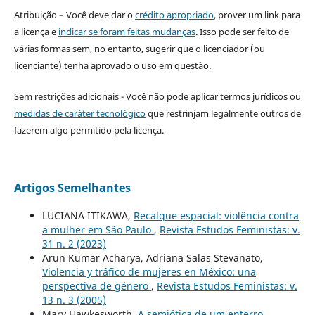
Atribuição – Você deve dar o
crédito apropriado
, prover um link para
a licença e
indicar se foram feitas mudanças
. Isso pode ser feito de
várias formas sem, no entanto, sugerir que o licenciador (ou
licenciante) tenha aprovado o uso em questão.
Sem restrições adicionais - Você não pode aplicar termos jurídicos ou
medidas de caráter tecnológico
que restrinjam legalmente outros de
fazerem algo permitido pela licença.
Artigos Semelhantes
LUCIANA ITIKAWA,
Recalque espacial: violência contra
a mulher em São Paulo
,
Revista Estudos Feministas: v.
31 n. 2 (2023)
Arun Kumar Acharya, Adriana Salas Stevanato,
Violencia y tráfico de mujeres en México: una
perspectiva de género
,
Revista Estudos Feministas: v.
13 n. 3 (2005)
Mary Hawkesworth,
A semiótica de um enterro