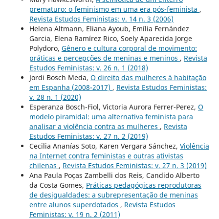
prematuro: o feminismo em uma era pós-feminista
,
Revista Estudos Feministas: v. 14 n. 3 (2006)
Helena Altmann, Eliana Ayoub, Emília Fernández
Garcia, Elena Ramírez Rico, Soely Aparecida Jorge
Polydoro,
Gênero e cultura corporal de movimento:
práticas e percepções de meninas e meninos
,
Revista
Estudos Feministas: v. 26 n. 1 (2018)
Jordi Bosch Meda,
O direito das mulheres à habitação
em Espanha (2008-2017)
,
Revista Estudos Feministas:
v. 28 n. 1 (2020)
Esperanza Bosch-Fiol, Victoria Aurora Ferrer-Perez,
O
modelo piramidal: uma alternativa feminista para
analisar a violência contra as mulheres
,
Revista
Estudos Feministas: v. 27 n. 2 (2019)
Cecilia Ananías Soto, Karen Vergara Sánchez,
Violência
na Internet contra feministas e outras ativistas
chilenas
,
Revista Estudos Feministas: v. 27 n. 3 (2019)
Ana Paula Poças Zambelli dos Reis, Candido Alberto
da Costa Gomes,
Práticas pedagógicas reprodutoras
de desigualdades: a subrepresentação de meninas
entre alunos superdotados
,
Revista Estudos
Feministas: v. 19 n. 2 (2011)