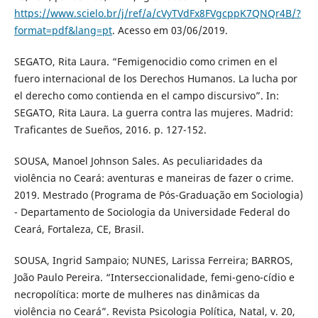
https://www.scielo.br/j/ref/a/cVyTVdFx8FVgcppK7QNQr4B/?
format=pdf&lang=pt
. Acesso em 03/06/2019.
SEGATO, Rita Laura. “Femigenocidio como crimen en el
fuero internacional de los Derechos Humanos. La lucha por
el derecho como contienda en el campo discursivo”. In:
SEGATO, Rita Laura. La guerra contra las mujeres. Madrid:
Traficantes de Sueños, 2016. p. 127-152.
SOUSA, Manoel Johnson Sales. As peculiaridades da
violência no Ceará: aventuras e maneiras de fazer o crime.
2019. Mestrado (Programa de Pós-Graduação em Sociologia)
- Departamento de Sociologia da Universidade Federal do
Ceará, Fortaleza, CE, Brasil.
SOUSA, Ingrid Sampaio; NUNES, Larissa Ferreira; BARROS,
João Paulo Pereira. “Interseccionalidade, femi-geno-cídio e
necropolítica: morte de mulheres nas dinâmicas da
violência no Ceará”. Revista Psicologia Política, Natal, v. 20,