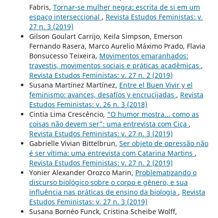
Fabris,
Tornar-se mulher negra: escrita de si em um
espaço interseccional
,
Revista Estudos Feministas: v.
27 n. 3 (2019)
Gilson Goulart Carrijo, Keila Simpson, Emerson
Fernando Rasera, Marco Aurelio Máximo Prado, Flavia
Bonsucesso Teixeira,
Movimentos emaranhados:
travestis, movimentos sociais e práticas acadêmicas
,
Revista Estudos Feministas: v. 27 n. 2 (2019)
Susana Martínez Martínez,
Entre el Buen Vivir y el
feminismo: avances, desafíos y encrucijadas
,
Revista
Estudos Feministas: v. 26 n. 3 (2018)
Cintia Lima Crescêncio,
“O humor mostra... como as
coisas não devem ser”: uma entrevista com Ciça
,
Revista Estudos Feministas: v. 27 n. 3 (2019)
Gabrielle Vivian Bittelbrun,
Ser objeto de opressão não
é ser vítima: uma entrevista com Catarina Martins
,
Revista Estudos Feministas: v. 27 n. 2 (2019)
Yonier Alexander Orozco Marin,
Problematizando o
discurso biológico sobre o corpo e gênero, e sua
influência nas práticas de ensino da biologia
,
Revista
Estudos Feministas: v. 27 n. 3 (2019)
Susana Bornéo Funck, Cristina Scheibe Wolff,