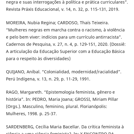
negra e suas interrogações à política e prática curriculares”.
Revista Práxis Educacional, v. 14, n. 32, p. 115-131, 2019.
MOREIRA, Nubia Regina; CARDOSO, Thaís Teixeira.
“Mulheres negras em marcha contra o racismo, à violência
e pelo bem viver: indícios para um currículo antirracista”.
Cadernos de Pesquisa, v. 27, n. 4, p. 129-151, 2020. (Dossiê:
A articulação da Educação Superior com a Educação Básica
para o respeito às diversidades)
QUIJANO, Aníbal. “Colonialidad, modernidad/racialidad”.
Perú Indígena, v. 13, n. 29, p. 11-29, 1991.
RAGO, Margareth. “Epistemologia feminista, gênero e
história”. In: PEDRO, Maria Joana; GROSSI, Miriam Pillar
(Orgs.). Masculino, feminino, plural. Florianópolis:
Mulheres, 1998. p. 25-37.
SARDENBERG, Cecília Maria Bacellar. Da crítica feminista à
ciência a uma ciência feminista?. In: X ENCONTRO DA