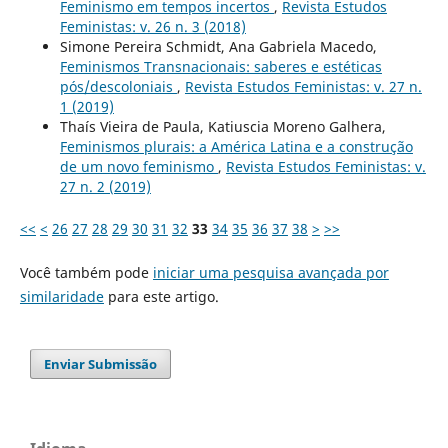
Feminismo em tempos incertos
,
Revista Estudos
Feministas: v. 26 n. 3 (2018)
Simone Pereira Schmidt, Ana Gabriela Macedo,
Feminismos Transnacionais: saberes e estéticas
pós/descoloniais
,
Revista Estudos Feministas: v. 27 n.
1 (2019)
Thaís Vieira de Paula, Katiuscia Moreno Galhera,
Feminismos plurais: a América Latina e a construção
de um novo feminismo
,
Revista Estudos Feministas: v.
27 n. 2 (2019)
<<
<
26
27
28
29
30
31
32
33
34
35
36
37
38
>
>>
Você também pode
iniciar uma pesquisa avançada por
similaridade
para este artigo.
Enviar Submissão