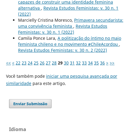
capazes de construir uma identidade feminina
alternativa
,
Revista Estudos Feministas: v. 30 n. 1
(2022)
Marcielly Cristina Moresco,
Primavera secundarista:
uma convivência feminista
,
Revista Estudos
Feministas: v. 30 n. 1 (2022)
Camila Ponce Lara,
A politização do íntimo no maio
feminista chileno e no movimento #ChileAcordou
,
Revista Estudos Feministas: v. 30 n. 2 (2022)
<<
<
22
23
24
25
26
27
28
29
30
31
32
33
34
35
36
>
>>
Você também pode
iniciar uma pesquisa avançada por
similaridade
para este artigo.
Enviar Submissão
Idioma