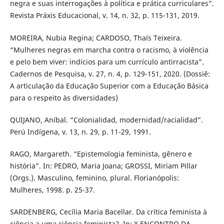
negra e suas interrogações à política e prática curriculares”.
Revista Práxis Educacional, v. 14, n. 32, p. 115-131, 2019.
MOREIRA, Nubia Regina; CARDOSO, Thaís Teixeira.
“Mulheres negras em marcha contra o racismo, à violência
e pelo bem viver: indícios para um currículo antirracista”.
Cadernos de Pesquisa, v. 27, n. 4, p. 129-151, 2020. (Dossiê:
A articulação da Educação Superior com a Educação Básica
para o respeito às diversidades)
QUIJANO, Aníbal. “Colonialidad, modernidad/racialidad”.
Perú Indígena, v. 13, n. 29, p. 11-29, 1991.
RAGO, Margareth. “Epistemologia feminista, gênero e
história”. In: PEDRO, Maria Joana; GROSSI, Miriam Pillar
(Orgs.). Masculino, feminino, plural. Florianópolis:
Mulheres, 1998. p. 25-37.
SARDENBERG, Cecília Maria Bacellar. Da crítica feminista à
ciência a uma ciência feminista?. In: X ENCONTRO DA