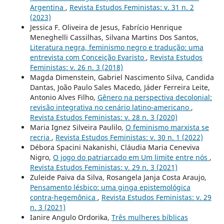
Argentina
,
Revista Estudos Feministas: v. 31 n. 2
(2023)
Jessica F. Oliveira de Jesus, Fabrício Henrique
Meneghelli Cassilhas, Silvana Martins Dos Santos,
Literatura negra, feminismo negro e tradução: uma
entrevista com Conceição Evaristo
,
Revista Estudos
Feministas: v. 26 n. 3 (2018)
Magda Dimenstein, Gabriel Nascimento Silva, Candida
Dantas, João Paulo Sales Macedo, Jáder Ferreira Leite,
Antonio Alves Filho,
Gênero na perspectiva decolonial:
revisão integrativa no cenário latino-americano
,
Revista Estudos Feministas: v. 28 n. 3 (2020)
Maria Ignez Silveira Paulilo,
O feminismo marxista se
recria
,
Revista Estudos Feministas: v. 30 n. 1 (2022)
Débora Spacini Nakanishi, Cláudia Maria Ceneviva
Nigro,
O jogo do patriarcado em Um limite entre nós
,
Revista Estudos Feministas: v. 29 n. 3 (2021)
Zuleide Paiva da Silva, Rosangela Janja Costa Araujo,
Pensamento lésbico: uma ginga epistemológica
contra-hegemônica
,
Revista Estudos Feministas: v. 29
n. 3 (2021)
Ianire Angulo Ordorika,
Três mulheres bíblicas