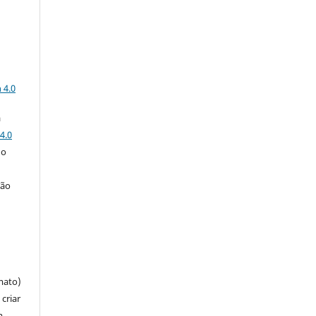
a
 4.0
a
4.0
 o
ção
mato)
criar
m,