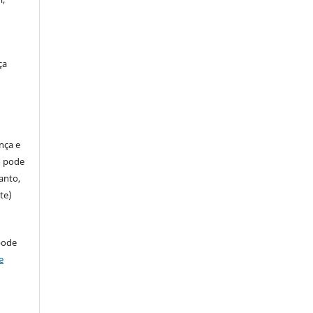
ça
ença e
so pode
anto,
te)
pode
e