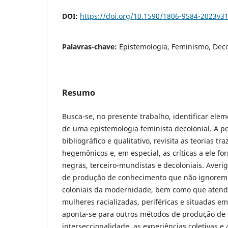
DOI:
https://doi.org/10.1590/1806-9584-2023v3
Palavras-chave:
Epistemologia, Feminismo, Deco
Resumo
Busca-se, no presente trabalho, identificar ele
de uma epistemologia feminista decolonial. A pe
bibliográfico e qualitativo, revisita as teorias t
hegemônicos e, em especial, as críticas a ele fo
negras, terceiro-mundistas e decoloniais. Averi
de produção de conhecimento que não ignorem a
coloniais da modernidade, bem como que aten
mulheres racializadas, periféricas e situadas em 
aponta-se para outros métodos de produção de 
interseccionalidade, as experiências coletivas e a