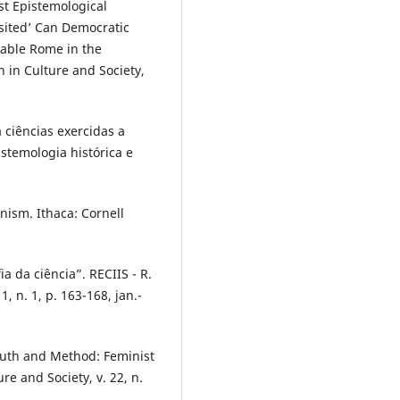
t Epistemological
sited’ Can Democratic
fiable Rome in the
n in Culture and Society,
 ciências exercidas a
stemologia histórica e
ism. Ithaca: Cornell
a da ciência”. RECIIS - R.
1, n. 1, p. 163-168, jan.-
th and Method: Feminist
re and Society, v. 22, n.