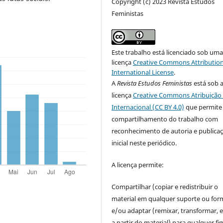
Copyright (c) 2023 Revista Estudos
Feministas
Este trabalho está licenciado sob um
licença
Creative Commons Attribution
International License
.
A
Revista Estudos Feministas
está sob 
licença
Creative Commons Atribuição 
Internacional (CC BY 4.0)
que permite
compartilhamento do trabalho com
reconhecimento de autoria e publica
inicial neste periódico.
A licença permite:
Compartilhar (copiar e redistribuir o
material em qualquer suporte ou for
e/ou adaptar (remixar, transformar, e 
a partir do material) para qualquer fi