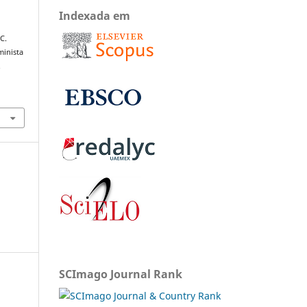
Indexada em
C.
minista
.
SCImago Journal Rank