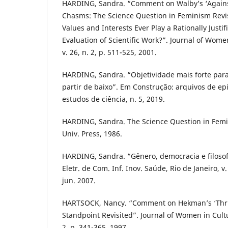
HARDING, Sandra. “Comment on Walby’s ‘Agains
Chasms: The Science Question in Feminism Revi
Values and Interests Ever Play a Rationally Justi
Evaluation of Scientific Work?”. Journal of Wome
v. 26, n. 2, p. 511-525, 2001.
HARDING, Sandra. “Objetividade mais forte para
partir de baixo”. Em Construção: arquivos de epi
estudos de ciência, n. 5, 2019.
HARDING, Sandra. The Science Question in Femin
Univ. Press, 1986.
HARDING, Sandra. “Gênero, democracia e filosofi
Eletr. de Com. Inf. Inov. Saúde, Rio de Janeiro, v. 
jun. 2007.
HARTSOCK, Nancy. “Comment on Hekman’s ‘Thru
Standpoint Revisited”. Journal of Women in Cultu
2, p. 341-365, 1997.