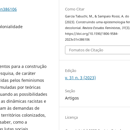
1n386106
Como Citar
Garcia Tabuchi, M., & Sampaio Rossi, A. do 
(2023). Construindo uma epistemologia fe
lonialidade
decolonial.
Revista Estudos Feministas
,
31
(3)
https://doi.org/10.1590/1806-9584-
2023v31n386106
Fomatos de Citação
mentos para a construção
Edição
squisa, de caráter
v. 31 n. 3 (2023)
razidas pelos feminismos
rmuladas por teóricas
Seção
guando as possibilidades
Artigos
s dinâmicas racistas e
dam às demandas de
territórios colonizados,
Licença
saber, como a
s lutas sociais.