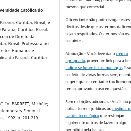
mesmo que comercial.
iversidade Católica do
O licenciante não pode revogar estes
araná, Curitiba, Brasil, e
direitos desde que os termos da licen
Paraná, Curitiba, Brasil.
sejam respeitados. Os termos são os
scola de Direito da
seguintes:
iba, Brasil. Professora no
reitos Humanos e
Atribuição – Você deve dar o
crédito
ólica do Paraná, Curitiba-
apropriado
, prover um link para a lic
indicar se foram feitas mudanças
. Is
ser feito de várias formas sem, no ent
sugerir que o licenciador (ou licencian
tenha aprovado o uso em questão.
Sem restrições adicionais - Você não 
”. In: BARRETT, Michèle;
aplicar termos jurídicos ou
medidas d
ontemporary Feminist
caráter tecnológico
que restrinjam
ss, 1992. p. 201-219.
legalmente outros de fazerem algo
permitido pela licença.
o e subversão da