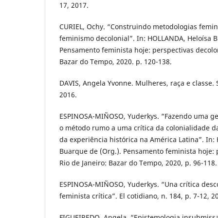
17, 2017.
CURIEL, Ochy. “Construindo metodologias femini
feminismo decolonial”. In: HOLLANDA, Heloísa B
Pensamento feminista hoje: perspectivas decoloni
Bazar do Tempo, 2020. p. 120-138.
DAVIS, Angela Yvonne. Mulheres, raça e classe. 
2016.
ESPINOSA-MIÑOSO, Yuderkys. “Fazendo uma gen
o método rumo a uma crítica da colonialidade da
da experiência histórica na América Latina”. In
Buarque de (Org.). Pensamento feminista hoje: p
Rio de Janeiro: Bazar do Tempo, 2020, p. 96-118.
ESPINOSA-MIÑOSO, Yuderkys. “Una crítica descol
feminista crítica”. El cotidiano, n. 184, p. 7-12, 2
FIGUEIREDO, Angela. “Epistemologia insubmissa