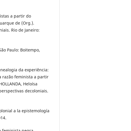
stas a partir do
uarque de (Org.).
ais. Rio de Janeiro:
São Paulo: Boitempo,
ealogia da experiência:
 razão feminista a partir
: HOLLANDA, Heloísa
erspectivas decoloniais.
onial a la epistemología
014.
 feminista negra