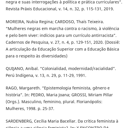
negra e suas interrogações à política e prática curriculares”.
Revista Práxis Educacional, v. 14, n. 32, p. 115-131, 2019.
MOREIRA, Nubia Regina; CARDOSO, Thaís Teixeira.
“Mulheres negras em marcha contra o racismo, à violência
e pelo bem viver: indícios para um currículo antirracista”.
Cadernos de Pesquisa, v. 27, n. 4, p. 129-151, 2020. (Dossiê:
A articulação da Educação Superior com a Educação Básica
para o respeito às diversidades)
QUIJANO, Aníbal. “Colonialidad, modernidad/racialidad”.
Perú Indígena, v. 13, n. 29, p. 11-29, 1991.
RAGO, Margareth. “Epistemologia feminista, gênero e
história”. In: PEDRO, Maria Joana; GROSSI, Miriam Pillar
(Orgs.). Masculino, feminino, plural. Florianópolis:
Mulheres, 1998. p. 25-37.
SARDENBERG, Cecília Maria Bacellar. Da crítica feminista à
ciência a uma ciência feminista?. In: X ENCONTRO DA