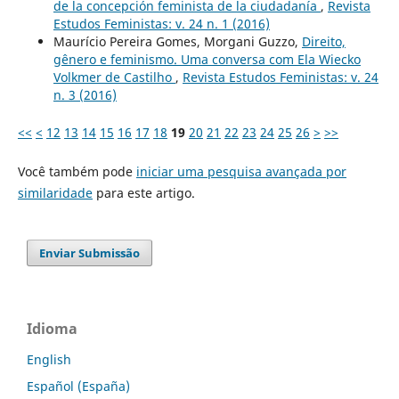
de la concepción feminista de la ciudadanía
,
Revista
Estudos Feministas: v. 24 n. 1 (2016)
Maurício Pereira Gomes, Morgani Guzzo,
Direito,
gênero e feminismo. Uma conversa com Ela Wiecko
Volkmer de Castilho
,
Revista Estudos Feministas: v. 24
n. 3 (2016)
<<
<
12
13
14
15
16
17
18
19
20
21
22
23
24
25
26
>
>>
Você também pode
iniciar uma pesquisa avançada por
similaridade
para este artigo.
Enviar Submissão
Idioma
English
Español (España)