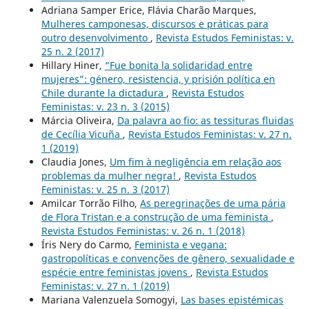
Adriana Samper Erice, Flávia Charão Marques,
Mulheres camponesas, discursos e práticas para
outro desenvolvimento
,
Revista Estudos Feministas: v.
25 n. 2 (2017)
Hillary Hiner,
“Fue bonita la solidaridad entre
mujeres”: género, resistencia, y prisión política en
Chile durante la dictadura
,
Revista Estudos
Feministas: v. 23 n. 3 (2015)
Márcia Oliveira,
Da palavra ao fio: as tessituras fluidas
de Cecília Vicuña
,
Revista Estudos Feministas: v. 27 n.
1 (2019)
Claudia Jones,
Um fim à negligência em relação aos
problemas da mulher negra!
,
Revista Estudos
Feministas: v. 25 n. 3 (2017)
Amilcar Torrão Filho,
As peregrinações de uma pária
de Flora Tristan e a construção de uma feminista
,
Revista Estudos Feministas: v. 26 n. 1 (2018)
Íris Nery do Carmo,
Feminista e vegana:
gastropolíticas e convenções de gênero, sexualidade e
espécie entre feministas jovens
,
Revista Estudos
Feministas: v. 27 n. 1 (2019)
Mariana Valenzuela Somogyi,
Las bases epistémicas