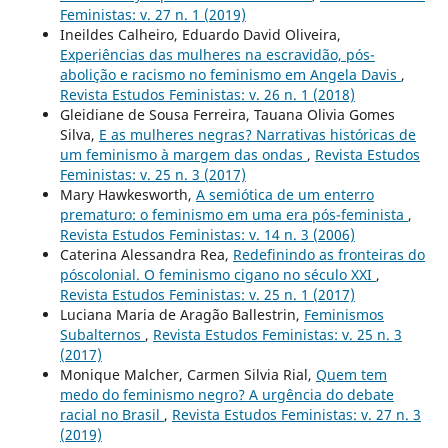
Feministas: v. 27 n. 1 (2019)
Ineildes Calheiro, Eduardo David Oliveira,
Experiências das mulheres na escravidão, pós-
abolição e racismo no feminismo em Angela Davis
,
Revista Estudos Feministas: v. 26 n. 1 (2018)
Gleidiane de Sousa Ferreira, Tauana Olivia Gomes
Silva,
E as mulheres negras? Narrativas históricas de
um feminismo à margem das ondas
,
Revista Estudos
Feministas: v. 25 n. 3 (2017)
Mary Hawkesworth,
A semiótica de um enterro
prematuro: o feminismo em uma era pós-feminista
,
Revista Estudos Feministas: v. 14 n. 3 (2006)
Caterina Alessandra Rea,
Redefinindo as fronteiras do
póscolonial. O feminismo cigano no século XXI
,
Revista Estudos Feministas: v. 25 n. 1 (2017)
Luciana Maria de Aragão Ballestrin,
Feminismos
Subalternos
,
Revista Estudos Feministas: v. 25 n. 3
(2017)
Monique Malcher, Carmen Silvia Rial,
Quem tem
medo do feminismo negro? A urgência do debate
racial no Brasil
,
Revista Estudos Feministas: v. 27 n. 3
(2019)