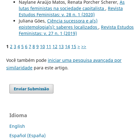
Naylane Araújo Matos, Renata Porcher Scherer,
As
lutas feministas na sociedade capitalista
,
Revista
Estudos Feministas: v. 28 n. 1 (2020)
Juliana Góes,
Ciência sucessora e a(s)
epistemologia(s): saberes localizados
,
Revista Estudos
Feministas: v. 27 n. 1 (2019)
1
2
3
4
5
6
7
8
9
10
11
12
13
14
15
>
>>
Você também pode
iniciar uma pesquisa avançada por
similaridade
para este artigo.
Enviar Submissão
Idioma
English
Español (España)