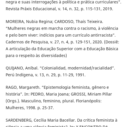
negra e suas interrogações à política e prática curriculares”.
Revista Práxis Educacional, v. 14, n. 32, p. 115-131, 2019.
MOREIRA, Nubia Regina; CARDOSO, Thaís Teixeira.
“Mulheres negras em marcha contra o racismo, à violência
e pelo bem viver: indícios para um currículo antirracista”.
Cadernos de Pesquisa, v. 27, n. 4, p. 129-151, 2020. (Dossiê:
A articulação da Educação Superior com a Educação Básica
para o respeito às diversidades)
QUIJANO, Aníbal. “Colonialidad, modernidad/racialidad”.
Perú Indígena, v. 13, n. 29, p. 11-29, 1991.
RAGO, Margareth. “Epistemologia feminista, gênero e
história”. In: PEDRO, Maria Joana; GROSSI, Miriam Pillar
(Orgs.). Masculino, feminino, plural. Florianópolis:
Mulheres, 1998. p. 25-37.
SARDENBERG, Cecília Maria Bacellar. Da crítica feminista à
ciência a uma ciência feminista?. In: X ENCONTRO DA