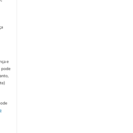
ça
ença e
so pode
anto,
te)
pode
e