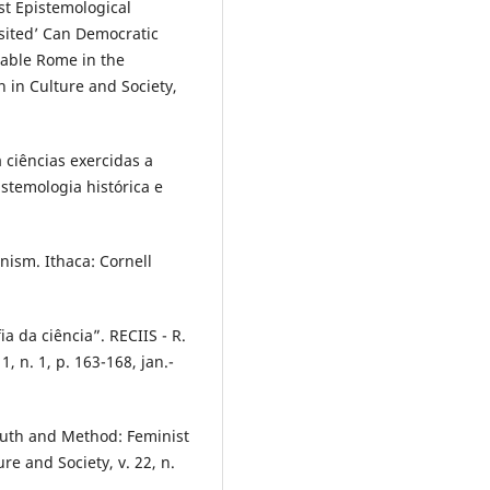
t Epistemological
sited’ Can Democratic
fiable Rome in the
n in Culture and Society,
 ciências exercidas a
stemologia histórica e
ism. Ithaca: Cornell
a da ciência”. RECIIS - R.
1, n. 1, p. 163-168, jan.-
th and Method: Feminist
re and Society, v. 22, n.