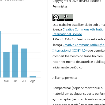
Copyright (c) 2023 Revista Estudos
Feministas
Este trabalho está licenciado sob um
licença
Creative Commons Attribution
International License
.
A
Revista Estudos Feministas
está sob 
licença
Creative Commons Atribuição 
Internacional (CC BY 4.0)
que permite
compartilhamento do trabalho com
reconhecimento de autoria e publica
inicial neste periódico.
A licença permite:
Compartilhar (copiar e redistribuir o
material em qualquer suporte ou for
e/ou adaptar (remixar, transformar, e 
a partir do material) para qualquer fi