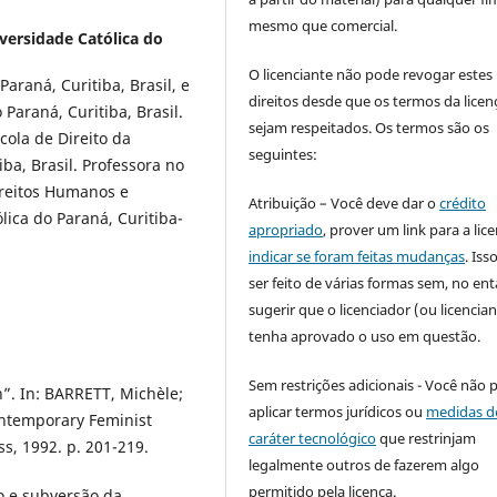
mesmo que comercial.
iversidade Católica do
O licenciante não pode revogar estes
araná, Curitiba, Brasil, e
direitos desde que os termos da licen
Paraná, Curitiba, Brasil.
sejam respeitados. Os termos são os
scola de Direito da
seguintes:
iba, Brasil. Professora no
reitos Humanos e
Atribuição – Você deve dar o
crédito
ólica do Paraná, Curitiba-
apropriado
, prover um link para a lic
indicar se foram feitas mudanças
. Is
ser feito de várias formas sem, no ent
sugerir que o licenciador (ou licencian
tenha aprovado o uso em questão.
Sem restrições adicionais - Você não 
”. In: BARRETT, Michèle;
aplicar termos jurídicos ou
medidas d
ontemporary Feminist
caráter tecnológico
que restrinjam
ss, 1992. p. 201-219.
legalmente outros de fazerem algo
permitido pela licença.
o e subversão da