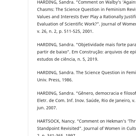
HARDING, Sandra. “Comment on Walby’s ‘Agains
Chasms: The Science Question in Feminism Revi
Values and Interests Ever Play a Rationally Justi
Evaluation of Scientific Work?”. Journal of Wome
v. 26, n. 2, p. 511-525, 2001.
HARDING, Sandra. “Objetividade mais forte para
partir de baixo”. Em Construção: arquivos de epi
estudos de ciência, n. 5, 2019.
HARDING, Sandra. The Science Question in Femin
Univ. Press, 1986.
HARDING, Sandra. “Gênero, democracia e filosofi
Eletr. de Com. Inf. Inov. Saúde, Rio de Janeiro, v. 
jun. 2007.
HARTSOCK, Nancy. “Comment on Hekman’s ‘Thru
Standpoint Revisited”. Journal of Women in Cultu
2, p. 341-365, 1997.