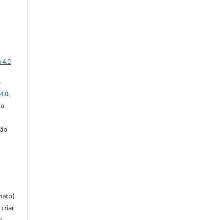
a
 4.0
a
4.0
 o
ção
mato)
criar
m,