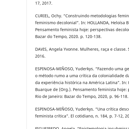
17, 2017.
CURIEL, Ochy. “Construindo metodologias femini
feminismo decolonial”. In: HOLLANDA, Heloísa B
Pensamento feminista hoje: perspectivas decoloni
Bazar do Tempo, 2020. p. 120-138.
DAVIS, Angela Yvonne. Mulheres, raça e classe. 
2016.
ESPINOSA-MIÑOSO, Yuderkys. “Fazendo uma gen
o método rumo a uma crítica da colonialidade da
da experiência histórica na América Latina”. In
Buarque de (Org.). Pensamento feminista hoje: p
Rio de Janeiro: Bazar do Tempo, 2020, p. 96-118.
ESPINOSA-MIÑOSO, Yuderkys. “Una crítica descol
feminista crítica”. El cotidiano, n. 184, p. 7-12, 2
FIGUEIREDO, Angela. “Epistemologia insubmissa