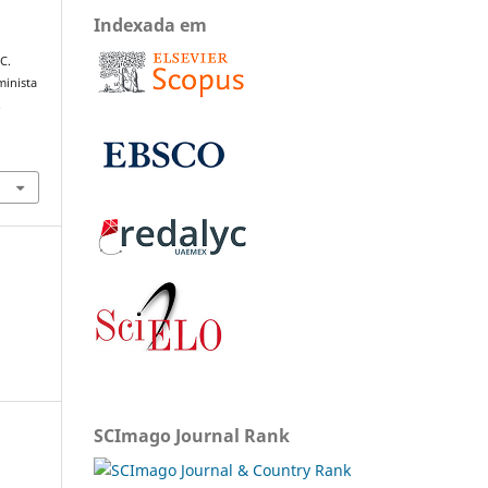
Indexada em
C.
minista
.
SCImago Journal Rank