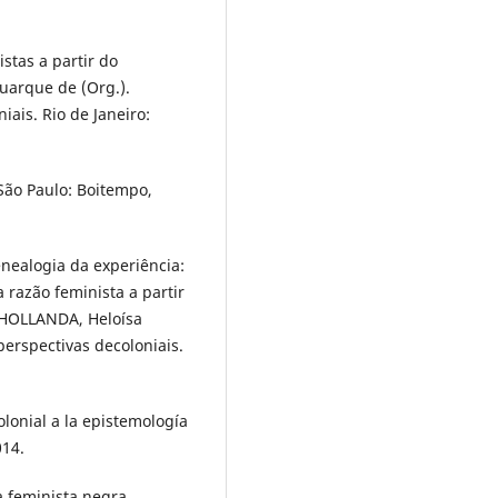
stas a partir do
uarque de (Org.).
ais. Rio de Janeiro:
São Paulo: Boitempo,
ealogia da experiência:
 razão feminista a partir
: HOLLANDA, Heloísa
erspectivas decoloniais.
onial a la epistemología
014.
 feminista negra