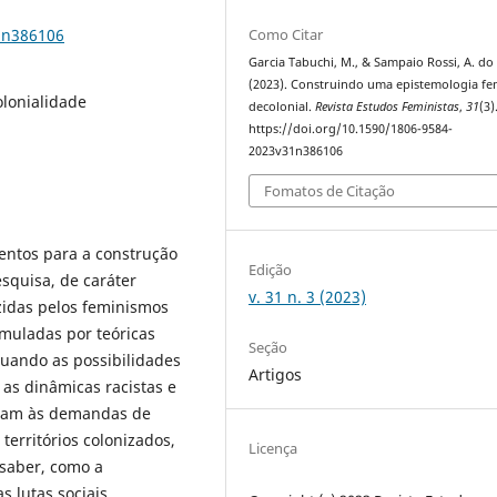
1n386106
Como Citar
Garcia Tabuchi, M., & Sampaio Rossi, A. do 
(2023). Construindo uma epistemologia fe
lonialidade
decolonial.
Revista Estudos Feministas
,
31
(3)
https://doi.org/10.1590/1806-9584-
2023v31n386106
Fomatos de Citação
mentos para a construção
Edição
squisa, de caráter
v. 31 n. 3 (2023)
razidas pelos feminismos
rmuladas por teóricas
Seção
guando as possibilidades
Artigos
s dinâmicas racistas e
dam às demandas de
territórios colonizados,
Licença
saber, como a
s lutas sociais.