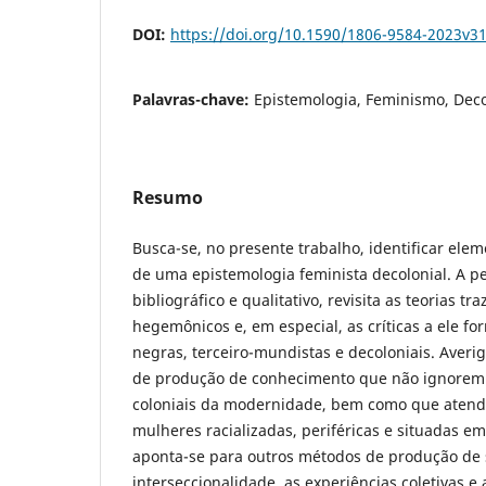
DOI:
https://doi.org/10.1590/1806-9584-2023v3
Palavras-chave:
Epistemologia, Feminismo, Deco
Resumo
Busca-se, no presente trabalho, identificar ele
de uma epistemologia feminista decolonial. A pe
bibliográfico e qualitativo, revisita as teorias t
hegemônicos e, em especial, as críticas a ele fo
negras, terceiro-mundistas e decoloniais. Averi
de produção de conhecimento que não ignorem a
coloniais da modernidade, bem como que aten
mulheres racializadas, periféricas e situadas em 
aponta-se para outros métodos de produção de 
interseccionalidade, as experiências coletivas e a