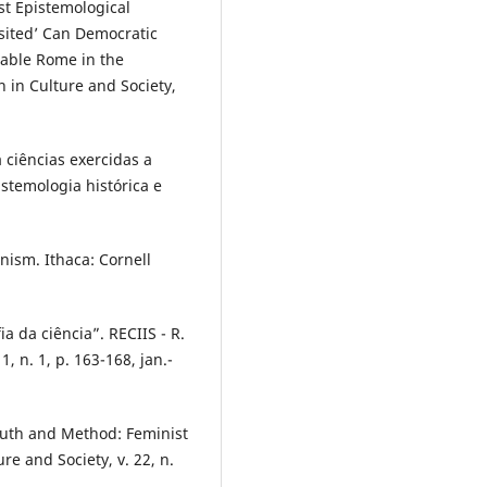
t Epistemological
sited’ Can Democratic
fiable Rome in the
n in Culture and Society,
 ciências exercidas a
stemologia histórica e
ism. Ithaca: Cornell
a da ciência”. RECIIS - R.
1, n. 1, p. 163-168, jan.-
th and Method: Feminist
re and Society, v. 22, n.