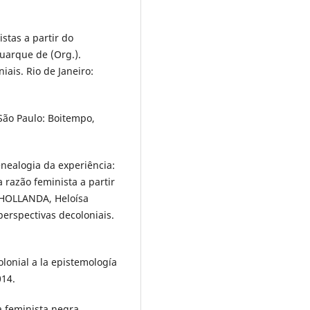
stas a partir do
uarque de (Org.).
ais. Rio de Janeiro:
São Paulo: Boitempo,
ealogia da experiência:
 razão feminista a partir
: HOLLANDA, Heloísa
erspectivas decoloniais.
onial a la epistemología
014.
 feminista negra