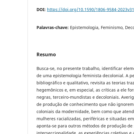
DOI:
https://doi.org/10.1590/1806-9584-2023v3
Palavras-chave:
Epistemologia, Feminismo, Deco
Resumo
Busca-se, no presente trabalho, identificar ele
de uma epistemologia feminista decolonial. A pe
bibliográfico e qualitativo, revisita as teorias t
hegemônicos e, em especial, as críticas a ele fo
negras, terceiro-mundistas e decoloniais. Averi
de produção de conhecimento que não ignorem a
coloniais da modernidade, bem como que aten
mulheres racializadas, periféricas e situadas em 
aponta-se para outros métodos de produção de 
interseccionalidade, as experiências coletivas e a