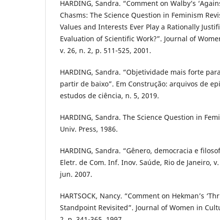
HARDING, Sandra. “Comment on Walby’s ‘Agains
Chasms: The Science Question in Feminism Revi
Values and Interests Ever Play a Rationally Justi
Evaluation of Scientific Work?”. Journal of Wome
v. 26, n. 2, p. 511-525, 2001.
HARDING, Sandra. “Objetividade mais forte para
partir de baixo”. Em Construção: arquivos de epi
estudos de ciência, n. 5, 2019.
HARDING, Sandra. The Science Question in Femin
Univ. Press, 1986.
HARDING, Sandra. “Gênero, democracia e filosofi
Eletr. de Com. Inf. Inov. Saúde, Rio de Janeiro, v. 
jun. 2007.
HARTSOCK, Nancy. “Comment on Hekman’s ‘Thru
Standpoint Revisited”. Journal of Women in Cultu
2, p. 341-365, 1997.