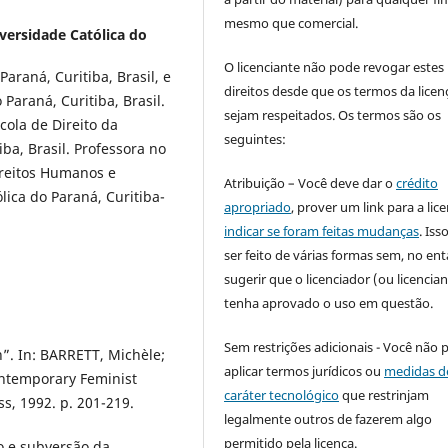
mesmo que comercial.
iversidade Católica do
O licenciante não pode revogar estes
araná, Curitiba, Brasil, e
direitos desde que os termos da licen
Paraná, Curitiba, Brasil.
sejam respeitados. Os termos são os
scola de Direito da
seguintes:
iba, Brasil. Professora no
reitos Humanos e
Atribuição – Você deve dar o
crédito
ólica do Paraná, Curitiba-
apropriado
, prover um link para a lic
indicar se foram feitas mudanças
. Is
ser feito de várias formas sem, no ent
sugerir que o licenciador (ou licencian
tenha aprovado o uso em questão.
Sem restrições adicionais - Você não 
”. In: BARRETT, Michèle;
aplicar termos jurídicos ou
medidas d
ontemporary Feminist
caráter tecnológico
que restrinjam
ss, 1992. p. 201-219.
legalmente outros de fazerem algo
permitido pela licença.
o e subversão da