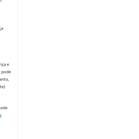
ça
ença e
so pode
anto,
te)
pode
e