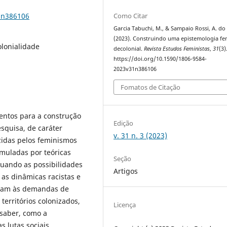
1n386106
Como Citar
Garcia Tabuchi, M., & Sampaio Rossi, A. do 
(2023). Construindo uma epistemologia fe
lonialidade
decolonial.
Revista Estudos Feministas
,
31
(3)
https://doi.org/10.1590/1806-9584-
2023v31n386106
Fomatos de Citação
mentos para a construção
Edição
squisa, de caráter
v. 31 n. 3 (2023)
razidas pelos feminismos
rmuladas por teóricas
Seção
guando as possibilidades
Artigos
s dinâmicas racistas e
dam às demandas de
territórios colonizados,
Licença
saber, como a
s lutas sociais.