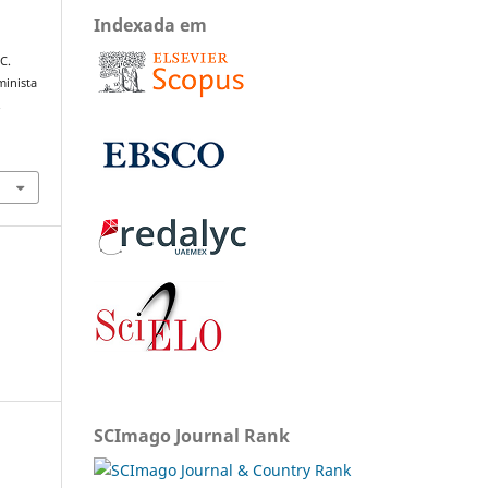
Indexada em
C.
minista
.
SCImago Journal Rank