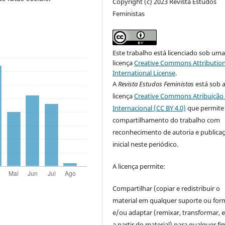
Copyright (c) 2023 Revista Estudos
Feministas
Este trabalho está licenciado sob um
licença
Creative Commons Attribution
International License
.
A
Revista Estudos Feministas
está sob 
licença
Creative Commons Atribuição 
Internacional (CC BY 4.0)
que permite
compartilhamento do trabalho com
reconhecimento de autoria e publica
inicial neste periódico.
A licença permite:
Compartilhar (copiar e redistribuir o
material em qualquer suporte ou for
e/ou adaptar (remixar, transformar, e 
a partir do material) para qualquer fi