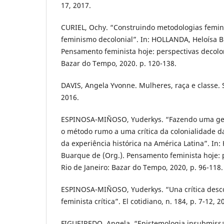
17, 2017.
CURIEL, Ochy. “Construindo metodologias femini
feminismo decolonial”. In: HOLLANDA, Heloísa B
Pensamento feminista hoje: perspectivas decoloni
Bazar do Tempo, 2020. p. 120-138.
DAVIS, Angela Yvonne. Mulheres, raça e classe. 
2016.
ESPINOSA-MIÑOSO, Yuderkys. “Fazendo uma gen
o método rumo a uma crítica da colonialidade da
da experiência histórica na América Latina”. In
Buarque de (Org.). Pensamento feminista hoje: p
Rio de Janeiro: Bazar do Tempo, 2020, p. 96-118.
ESPINOSA-MIÑOSO, Yuderkys. “Una crítica descol
feminista crítica”. El cotidiano, n. 184, p. 7-12, 2
FIGUEIREDO, Angela. “Epistemologia insubmissa