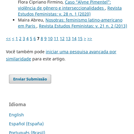
Flora Cipriano Firmino,
Caso “Alyne Pimentel”:
violência de gênero e interseccionalidades
,
Revista
Estudos Feministas: v. 28 n. 1 (2020)
Maira Abreu,
Nosotras: feminismo latino-americano
em Paris
,
Revista Estudos Feministas: v. 21 n. 2 (2013)
<<
<
1
2
3
4
5
6
7
8
9
10
11
12
13
14
15
>
>>
Você também pode
iniciar uma pesquisa avançada por
similaridade
para este artigo.
Enviar Submissão
Idioma
English
Español (España)
Português (Brasil)