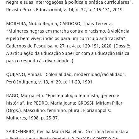
negra e suas interrogações à política e prática curriculares”.
Revista Práxis Educacional, v. 14, n. 32, p. 115-131, 2019.
MOREIRA, Nubia Regina; CARDOSO, Thaís Teixeira.
“Mulheres negras em marcha contra o racismo, à violência
e pelo bem viver: indícios para um currículo antirracista”.
Cadernos de Pesquisa, v. 27, n. 4, p. 129-151, 2020. (Dossiê:
A articulação da Educação Superior com a Educação Básica
para o respeito às diversidades)
QUIJANO, Aníbal. “Colonialidad, modernidad/racialidad”.
Perú Indígena, v. 13, n. 29, p. 11-29, 1991.
RAGO, Margareth. “Epistemologia feminista, gênero e
história”. In: PEDRO, Maria Joana; GROSSI, Miriam Pillar
(Orgs.). Masculino, feminino, plural. Florianópolis:
Mulheres, 1998. p. 25-37.
SARDENBERG, Cecília Maria Bacellar. Da crítica feminista à
ciência a uma ciência feminista?. In: X ENCONTRO DA