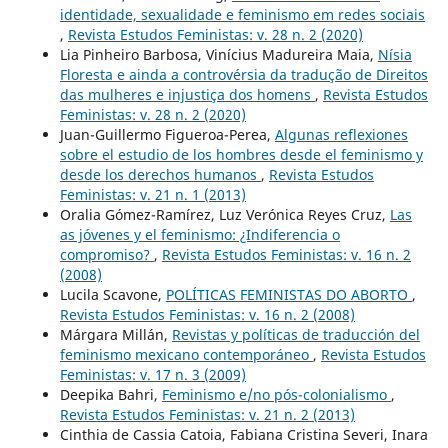
identidade, sexualidade e feminismo em redes sociais
,
Revista Estudos Feministas: v. 28 n. 2 (2020)
Lia Pinheiro Barbosa, Vinícius Madureira Maia,
Nísia
Floresta e ainda a controvérsia da tradução de Direitos
das mulheres e injustiça dos homens
,
Revista Estudos
Feministas: v. 28 n. 2 (2020)
Juan-Guillermo Figueroa-Perea,
Algunas reflexiones
sobre el estudio de los hombres desde el feminismo y
desde los derechos humanos
,
Revista Estudos
Feministas: v. 21 n. 1 (2013)
Oralia Gómez-Ramírez, Luz Verónica Reyes Cruz,
Las
as jóvenes y el feminismo: ¿Indiferencia o
compromiso?
,
Revista Estudos Feministas: v. 16 n. 2
(2008)
Lucila Scavone,
POLÍTICAS FEMINISTAS DO ABORTO
,
Revista Estudos Feministas: v. 16 n. 2 (2008)
Márgara Millán,
Revistas y políticas de traducción del
feminismo mexicano contemporáneo
,
Revista Estudos
Feministas: v. 17 n. 3 (2009)
Deepika Bahri,
Feminismo e/no pós-colonialismo
,
Revista Estudos Feministas: v. 21 n. 2 (2013)
Cinthia de Cassia Catoia, Fabiana Cristina Severi, Inara