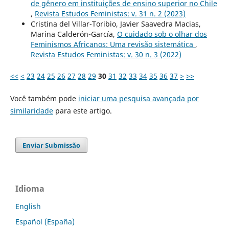
de gênero em instituições de ensino superior no Chile
,
Revista Estudos Feministas: v. 31 n. 2 (2023)
Cristina del Villar-Toribio, Javier Saavedra Macias,
Marina Calderón-García,
O cuidado sob o olhar dos
Feminismos Africanos: Uma revisão sistemática
,
Revista Estudos Feministas: v. 30 n. 3 (2022)
<<
<
23
24
25
26
27
28
29
30
31
32
33
34
35
36
37
>
>>
Você também pode
iniciar uma pesquisa avançada por
similaridade
para este artigo.
Enviar Submissão
Idioma
English
Español (España)