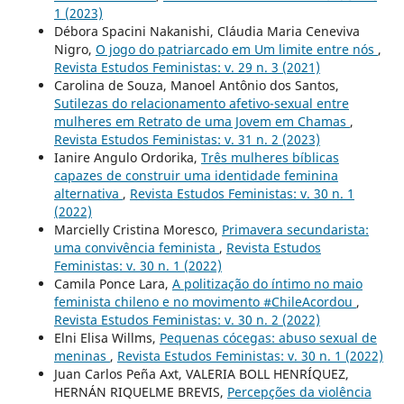
1 (2023)
Débora Spacini Nakanishi, Cláudia Maria Ceneviva
Nigro,
O jogo do patriarcado em Um limite entre nós
,
Revista Estudos Feministas: v. 29 n. 3 (2021)
Carolina de Souza, Manoel Antônio dos Santos,
Sutilezas do relacionamento afetivo-sexual entre
mulheres em Retrato de uma Jovem em Chamas
,
Revista Estudos Feministas: v. 31 n. 2 (2023)
Ianire Angulo Ordorika,
Três mulheres bíblicas
capazes de construir uma identidade feminina
alternativa
,
Revista Estudos Feministas: v. 30 n. 1
(2022)
Marcielly Cristina Moresco,
Primavera secundarista:
uma convivência feminista
,
Revista Estudos
Feministas: v. 30 n. 1 (2022)
Camila Ponce Lara,
A politização do íntimo no maio
feminista chileno e no movimento #ChileAcordou
,
Revista Estudos Feministas: v. 30 n. 2 (2022)
Elni Elisa Willms,
Pequenas cócegas: abuso sexual de
meninas
,
Revista Estudos Feministas: v. 30 n. 1 (2022)
Juan Carlos Peña Axt, VALERIA BOLL HENRÍQUEZ,
HERNÁN RIQUELME BREVIS,
Percepções da violência