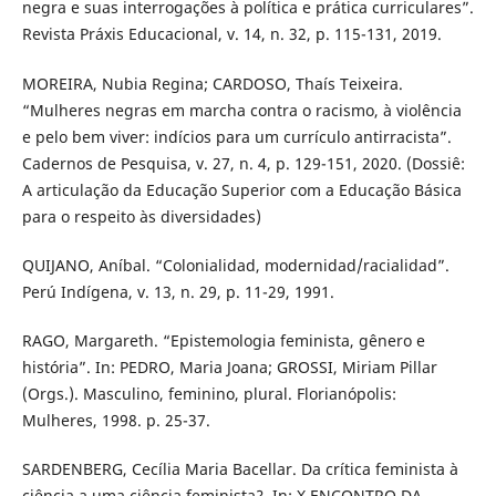
negra e suas interrogações à política e prática curriculares”.
Revista Práxis Educacional, v. 14, n. 32, p. 115-131, 2019.
MOREIRA, Nubia Regina; CARDOSO, Thaís Teixeira.
“Mulheres negras em marcha contra o racismo, à violência
e pelo bem viver: indícios para um currículo antirracista”.
Cadernos de Pesquisa, v. 27, n. 4, p. 129-151, 2020. (Dossiê:
A articulação da Educação Superior com a Educação Básica
para o respeito às diversidades)
QUIJANO, Aníbal. “Colonialidad, modernidad/racialidad”.
Perú Indígena, v. 13, n. 29, p. 11-29, 1991.
RAGO, Margareth. “Epistemologia feminista, gênero e
história”. In: PEDRO, Maria Joana; GROSSI, Miriam Pillar
(Orgs.). Masculino, feminino, plural. Florianópolis:
Mulheres, 1998. p. 25-37.
SARDENBERG, Cecília Maria Bacellar. Da crítica feminista à
ciência a uma ciência feminista?. In: X ENCONTRO DA