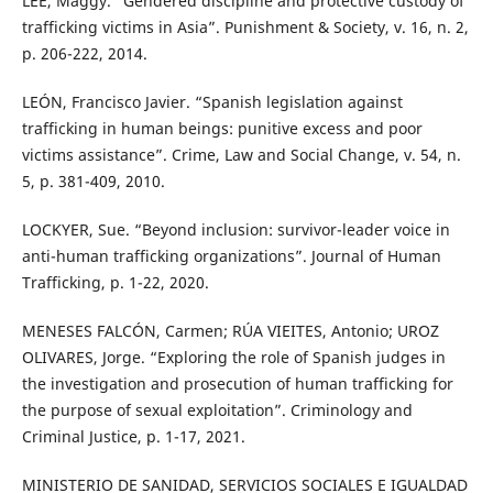
LEE, Maggy. “Gendered discipline and protective custody of
trafficking victims in Asia”. Punishment & Society, v. 16, n. 2,
p. 206-222, 2014.
LEÓN, Francisco Javier. “Spanish legislation against
trafficking in human beings: punitive excess and poor
victims assistance”. Crime, Law and Social Change, v. 54, n.
5, p. 381-409, 2010.
LOCKYER, Sue. “Beyond inclusion: survivor-leader voice in
anti-human trafficking organizations”. Journal of Human
Trafficking, p. 1-22, 2020.
MENESES FALCÓN, Carmen; RÚA VIEITES, Antonio; UROZ
OLIVARES, Jorge. “Exploring the role of Spanish judges in
the investigation and prosecution of human trafficking for
the purpose of sexual exploitation”. Criminology and
Criminal Justice, p. 1-17, 2021.
MINISTERIO DE SANIDAD, SERVICIOS SOCIALES E IGUALDAD