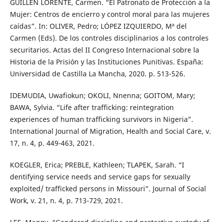
GUILLÉN LORENTE, Carmen. “El Patronato de Protección a la
Mujer: Centros de encierro y control moral para las mujeres
caídas”. In: OLIVER, Pedro; LÓPEZ IZQUIERDO, Mª del
Carmen (Eds). De los controles disciplinarios a los controles
securitarios. Actas del II Congreso Internacional sobre la
Historia de la Prisión y las Instituciones Punitivas. España:
Universidad de Castilla La Mancha, 2020. p. 513-526.
IDEMUDIA, Uwafiokun; OKOLI, Nnenna; GOITOM, Mary;
BAWA, Sylvia. “Life after trafficking: reintegration
experiences of human trafficking survivors in Nigeria”.
International Journal of Migration, Health and Social Care, v.
17, n. 4, p. 449-463, 2021.
KOEGLER, Erica; PREBLE, Kathleen; TLAPEK, Sarah. “I
dentifying service needs and service gaps for sexually
exploited/ trafficked persons in Missouri”. Journal of Social
Work, v. 21, n. 4, p. 713-729, 2021.