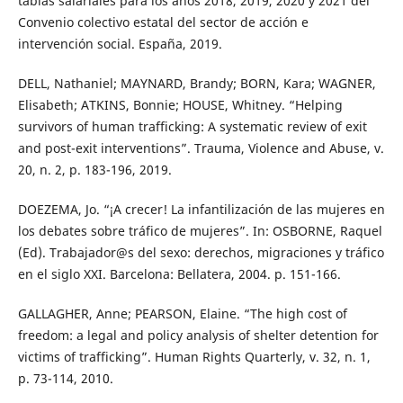
tablas salariales para los años 2018, 2019, 2020 y 2021 del
Convenio colectivo estatal del sector de acción e
intervención social. España, 2019.
DELL, Nathaniel; MAYNARD, Brandy; BORN, Kara; WAGNER,
Elisabeth; ATKINS, Bonnie; HOUSE, Whitney. “Helping
survivors of human trafficking: A systematic review of exit
and post-exit interventions”. Trauma, Violence and Abuse, v.
20, n. 2, p. 183-196, 2019.
DOEZEMA, Jo. “¡A crecer! La infantilización de las mujeres en
los debates sobre tráfico de mujeres”. In: OSBORNE, Raquel
(Ed). Trabajador@s del sexo: derechos, migraciones y tráfico
en el siglo XXI. Barcelona: Bellatera, 2004. p. 151-166.
GALLAGHER, Anne; PEARSON, Elaine. “The high cost of
freedom: a legal and policy analysis of shelter detention for
victims of trafficking”. Human Rights Quarterly, v. 32, n. 1,
p. 73-114, 2010.