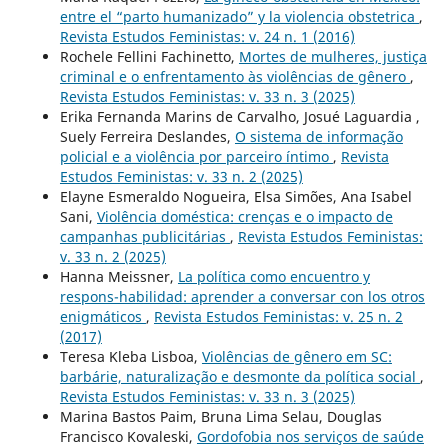
entre el “parto humanizado” y la violencia obstetrica
,
Revista Estudos Feministas: v. 24 n. 1 (2016)
Rochele Fellini Fachinetto,
Mortes de mulheres, justiça
criminal e o enfrentamento às violências de gênero
,
Revista Estudos Feministas: v. 33 n. 3 (2025)
Erika Fernanda Marins de Carvalho, Josué Laguardia ,
Suely Ferreira Deslandes,
O sistema de informação
policial e a violência por parceiro íntimo
,
Revista
Estudos Feministas: v. 33 n. 2 (2025)
Elayne Esmeraldo Nogueira, Elsa Simões, Ana Isabel
Sani,
Violência doméstica: crenças e o impacto de
campanhas publicitárias
,
Revista Estudos Feministas:
v. 33 n. 2 (2025)
Hanna Meissner,
La política como encuentro y
respons-habilidad: aprender a conversar con los otros
enigmáticos
,
Revista Estudos Feministas: v. 25 n. 2
(2017)
Teresa Kleba Lisboa,
Violências de gênero em SC:
barbárie, naturalização e desmonte da política social
,
Revista Estudos Feministas: v. 33 n. 3 (2025)
Marina Bastos Paim, Bruna Lima Selau, Douglas
Francisco Kovaleski,
Gordofobia nos serviços de saúde