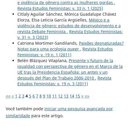
e violência de gênero contra as mulheres gordas
,
Revista Estudos Feministas: v. 33 n. 1 (2025)
Citlaly Aguilar Sánchez, Mónica Guadalupe Chávez
Elorza, Elsa Leticia García Argüelles,
México e a
violência de gênero: estudos de desenvolvimento e a
revista Debate Feminista
,
Revista Estudos Feministas:
v. 31 n. 3 (2023)
Catriona Mortimer-Sandilands,
Paixões desnaturadas?
Notas para uma ecologia queer
,
Revista Estudos
Feministas: v. 19 n. 1 (2011)
Belén Blázquez Vilaplana,
Presente y futuro de la
igualdad con perspectiva de género en el Marco de la
UE tras la Presidencia Española: un antes y un
después del Plan de Trabajo 2006-2010
,
Revista
Estudos Feministas: v. 19 n. 3 (2011)
<<
<
1
2
3
4
5
6
7
8
9
10
11
12
13
14
15
>
>>
Você também pode
iniciar uma pesquisa avançada por
similaridade
para este artigo.