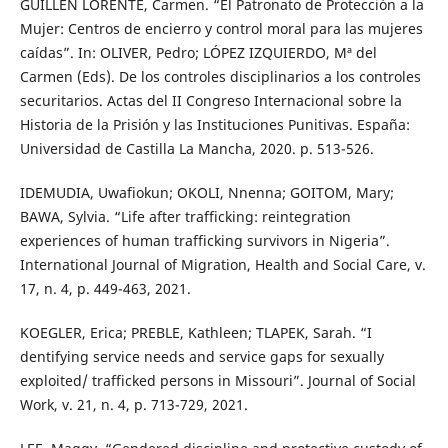
GUILLÉN LORENTE, Carmen. “El Patronato de Protección a la
Mujer: Centros de encierro y control moral para las mujeres
caídas”. In: OLIVER, Pedro; LÓPEZ IZQUIERDO, Mª del
Carmen (Eds). De los controles disciplinarios a los controles
securitarios. Actas del II Congreso Internacional sobre la
Historia de la Prisión y las Instituciones Punitivas. España:
Universidad de Castilla La Mancha, 2020. p. 513-526.
IDEMUDIA, Uwafiokun; OKOLI, Nnenna; GOITOM, Mary;
BAWA, Sylvia. “Life after trafficking: reintegration
experiences of human trafficking survivors in Nigeria”.
International Journal of Migration, Health and Social Care, v.
17, n. 4, p. 449-463, 2021.
KOEGLER, Erica; PREBLE, Kathleen; TLAPEK, Sarah. “I
dentifying service needs and service gaps for sexually
exploited/ trafficked persons in Missouri”. Journal of Social
Work, v. 21, n. 4, p. 713-729, 2021.