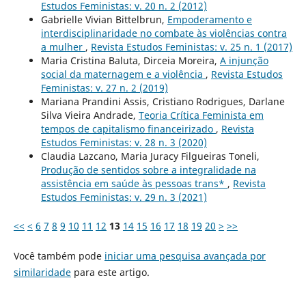
Estudos Feministas: v. 20 n. 2 (2012)
Gabrielle Vivian Bittelbrun,
Empoderamento e
interdisciplinaridade no combate às violências contra
a mulher
,
Revista Estudos Feministas: v. 25 n. 1 (2017)
Maria Cristina Baluta, Dirceia Moreira,
A injunção
social da maternagem e a violência
,
Revista Estudos
Feministas: v. 27 n. 2 (2019)
Mariana Prandini Assis, Cristiano Rodrigues, Darlane
Silva Vieira Andrade,
Teoria Crítica Feminista em
tempos de capitalismo financeirizado
,
Revista
Estudos Feministas: v. 28 n. 3 (2020)
Claudia Lazcano, Maria Juracy Filgueiras Toneli,
Produção de sentidos sobre a integralidade na
assistência em saúde às pessoas trans*
,
Revista
Estudos Feministas: v. 29 n. 3 (2021)
<<
<
6
7
8
9
10
11
12
13
14
15
16
17
18
19
20
>
>>
Você também pode
iniciar uma pesquisa avançada por
similaridade
para este artigo.