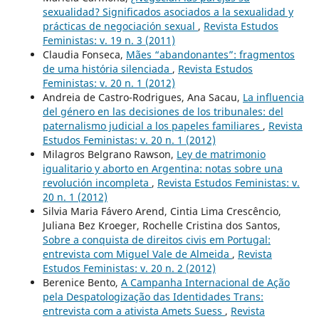
sexualidad? Significados asociados a la sexualidad y
prácticas de negociación sexual
,
Revista Estudos
Feministas: v. 19 n. 3 (2011)
Claudia Fonseca,
Mães “abandonantes”: fragmentos
de uma história silenciada
,
Revista Estudos
Feministas: v. 20 n. 1 (2012)
Andreia de Castro-Rodrigues, Ana Sacau,
La influencia
del género en las decisiones de los tribunales: del
paternalismo judicial a los papeles familiares
,
Revista
Estudos Feministas: v. 20 n. 1 (2012)
Milagros Belgrano Rawson,
Ley de matrimonio
igualitario y aborto en Argentina: notas sobre una
revolución incompleta
,
Revista Estudos Feministas: v.
20 n. 1 (2012)
Silvia Maria Fávero Arend, Cintia Lima Crescêncio,
Juliana Bez Kroeger, Rochelle Cristina dos Santos,
Sobre a conquista de direitos civis em Portugal:
entrevista com Miguel Vale de Almeida
,
Revista
Estudos Feministas: v. 20 n. 2 (2012)
Berenice Bento,
A Campanha Internacional de Ação
pela Despatologização das Identidades Trans:
entrevista com a ativista Amets Suess
,
Revista