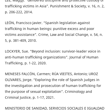
LEE, Maggy. “Gendered discipline and protective custody of
trafficking victims in Asia”. Punishment & Society, v. 16, n. 2,
p. 206-222, 2014.
LEÓN, Francisco Javier. “Spanish legislation against
trafficking in human beings: punitive excess and poor
victims assistance”. Crime, Law and Social Change, v. 54, n.
5, p. 381-409, 2010.
LOCKYER, Sue. “Beyond inclusion: survivor-leader voice in
anti-human trafficking organizations”. Journal of Human
Trafficking, p. 1-22, 2020.
MENESES FALCÓN, Carmen; RÚA VIEITES, Antonio; UROZ
OLIVARES, Jorge. “Exploring the role of Spanish judges in
the investigation and prosecution of human trafficking for
the purpose of sexual exploitation”. Criminology and
Criminal Justice, p. 1-17, 2021.
MINISTERIO DE SANIDAD, SERVICIOS SOCIALES E IGUALDAD