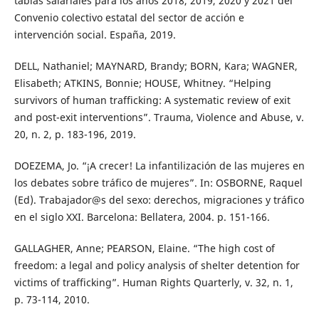
tablas salariales para los años 2018, 2019, 2020 y 2021 del
Convenio colectivo estatal del sector de acción e
intervención social. España, 2019.
DELL, Nathaniel; MAYNARD, Brandy; BORN, Kara; WAGNER,
Elisabeth; ATKINS, Bonnie; HOUSE, Whitney. “Helping
survivors of human trafficking: A systematic review of exit
and post-exit interventions”. Trauma, Violence and Abuse, v.
20, n. 2, p. 183-196, 2019.
DOEZEMA, Jo. “¡A crecer! La infantilización de las mujeres en
los debates sobre tráfico de mujeres”. In: OSBORNE, Raquel
(Ed). Trabajador@s del sexo: derechos, migraciones y tráfico
en el siglo XXI. Barcelona: Bellatera, 2004. p. 151-166.
GALLAGHER, Anne; PEARSON, Elaine. “The high cost of
freedom: a legal and policy analysis of shelter detention for
victims of trafficking”. Human Rights Quarterly, v. 32, n. 1,
p. 73-114, 2010.