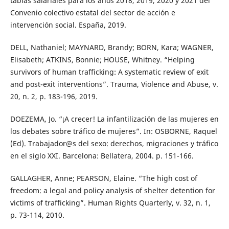
tablas salariales para los años 2018, 2019, 2020 y 2021 del
Convenio colectivo estatal del sector de acción e
intervención social. España, 2019.
DELL, Nathaniel; MAYNARD, Brandy; BORN, Kara; WAGNER,
Elisabeth; ATKINS, Bonnie; HOUSE, Whitney. “Helping
survivors of human trafficking: A systematic review of exit
and post-exit interventions”. Trauma, Violence and Abuse, v.
20, n. 2, p. 183-196, 2019.
DOEZEMA, Jo. “¡A crecer! La infantilización de las mujeres en
los debates sobre tráfico de mujeres”. In: OSBORNE, Raquel
(Ed). Trabajador@s del sexo: derechos, migraciones y tráfico
en el siglo XXI. Barcelona: Bellatera, 2004. p. 151-166.
GALLAGHER, Anne; PEARSON, Elaine. “The high cost of
freedom: a legal and policy analysis of shelter detention for
victims of trafficking”. Human Rights Quarterly, v. 32, n. 1,
p. 73-114, 2010.