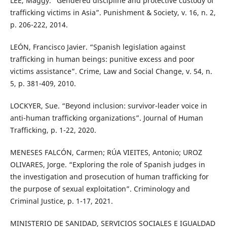
LEE, Maggy. “Gendered discipline and protective custody of
trafficking victims in Asia”. Punishment & Society, v. 16, n. 2,
p. 206-222, 2014.
LEÓN, Francisco Javier. “Spanish legislation against
trafficking in human beings: punitive excess and poor
victims assistance”. Crime, Law and Social Change, v. 54, n.
5, p. 381-409, 2010.
LOCKYER, Sue. “Beyond inclusion: survivor-leader voice in
anti-human trafficking organizations”. Journal of Human
Trafficking, p. 1-22, 2020.
MENESES FALCÓN, Carmen; RÚA VIEITES, Antonio; UROZ
OLIVARES, Jorge. “Exploring the role of Spanish judges in
the investigation and prosecution of human trafficking for
the purpose of sexual exploitation”. Criminology and
Criminal Justice, p. 1-17, 2021.
MINISTERIO DE SANIDAD, SERVICIOS SOCIALES E IGUALDAD