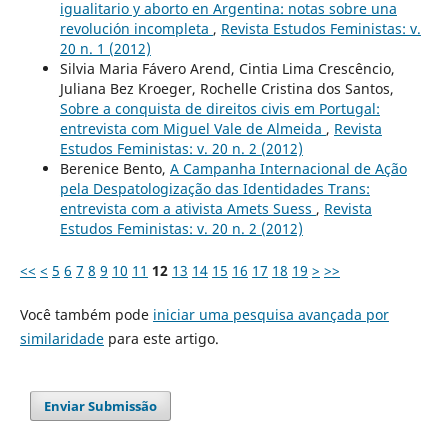
igualitario y aborto en Argentina: notas sobre una
revolución incompleta
,
Revista Estudos Feministas: v.
20 n. 1 (2012)
Silvia Maria Fávero Arend, Cintia Lima Crescêncio,
Juliana Bez Kroeger, Rochelle Cristina dos Santos,
Sobre a conquista de direitos civis em Portugal:
entrevista com Miguel Vale de Almeida
,
Revista
Estudos Feministas: v. 20 n. 2 (2012)
Berenice Bento,
A Campanha Internacional de Ação
pela Despatologização das Identidades Trans:
entrevista com a ativista Amets Suess
,
Revista
Estudos Feministas: v. 20 n. 2 (2012)
<<
<
5
6
7
8
9
10
11
12
13
14
15
16
17
18
19
>
>>
Você também pode
iniciar uma pesquisa avançada por
similaridade
para este artigo.
Enviar Submissão