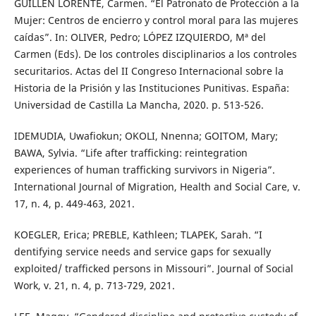
GUILLÉN LORENTE, Carmen. “El Patronato de Protección a la
Mujer: Centros de encierro y control moral para las mujeres
caídas”. In: OLIVER, Pedro; LÓPEZ IZQUIERDO, Mª del
Carmen (Eds). De los controles disciplinarios a los controles
securitarios. Actas del II Congreso Internacional sobre la
Historia de la Prisión y las Instituciones Punitivas. España:
Universidad de Castilla La Mancha, 2020. p. 513-526.
IDEMUDIA, Uwafiokun; OKOLI, Nnenna; GOITOM, Mary;
BAWA, Sylvia. “Life after trafficking: reintegration
experiences of human trafficking survivors in Nigeria”.
International Journal of Migration, Health and Social Care, v.
17, n. 4, p. 449-463, 2021.
KOEGLER, Erica; PREBLE, Kathleen; TLAPEK, Sarah. “I
dentifying service needs and service gaps for sexually
exploited/ trafficked persons in Missouri”. Journal of Social
Work, v. 21, n. 4, p. 713-729, 2021.