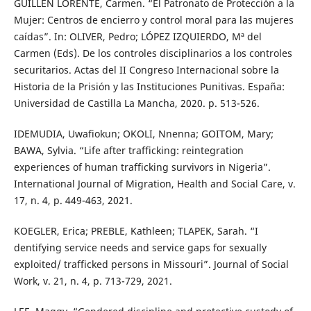
GUILLÉN LORENTE, Carmen. “El Patronato de Protección a la
Mujer: Centros de encierro y control moral para las mujeres
caídas”. In: OLIVER, Pedro; LÓPEZ IZQUIERDO, Mª del
Carmen (Eds). De los controles disciplinarios a los controles
securitarios. Actas del II Congreso Internacional sobre la
Historia de la Prisión y las Instituciones Punitivas. España:
Universidad de Castilla La Mancha, 2020. p. 513-526.
IDEMUDIA, Uwafiokun; OKOLI, Nnenna; GOITOM, Mary;
BAWA, Sylvia. “Life after trafficking: reintegration
experiences of human trafficking survivors in Nigeria”.
International Journal of Migration, Health and Social Care, v.
17, n. 4, p. 449-463, 2021.
KOEGLER, Erica; PREBLE, Kathleen; TLAPEK, Sarah. “I
dentifying service needs and service gaps for sexually
exploited/ trafficked persons in Missouri”. Journal of Social
Work, v. 21, n. 4, p. 713-729, 2021.