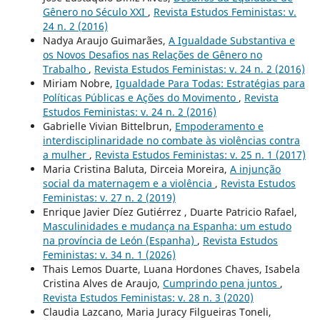
Gênero no Século XXI
,
Revista Estudos Feministas: v.
24 n. 2 (2016)
Nadya Araujo Guimarães,
A Igualdade Substantiva e
os Novos Desafios nas Relações de Gênero no
Trabalho
,
Revista Estudos Feministas: v. 24 n. 2 (2016)
Miriam Nobre,
Igualdade Para Todas: Estratégias para
Políticas Públicas e Ações do Movimento
,
Revista
Estudos Feministas: v. 24 n. 2 (2016)
Gabrielle Vivian Bittelbrun,
Empoderamento e
interdisciplinaridade no combate às violências contra
a mulher
,
Revista Estudos Feministas: v. 25 n. 1 (2017)
Maria Cristina Baluta, Dirceia Moreira,
A injunção
social da maternagem e a violência
,
Revista Estudos
Feministas: v. 27 n. 2 (2019)
Enrique Javier Díez Gutiérrez , Duarte Patricio Rafael,
Masculinidades e mudança na Espanha: um estudo
na província de León (Espanha)
,
Revista Estudos
Feministas: v. 34 n. 1 (2026)
Thais Lemos Duarte, Luana Hordones Chaves, Isabela
Cristina Alves de Araujo,
Cumprindo pena juntos
,
Revista Estudos Feministas: v. 28 n. 3 (2020)
Claudia Lazcano, Maria Juracy Filgueiras Toneli,