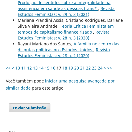
Produção de sentidos sobre a integralidade na
assistência em saúde às pessoas trans*
,
Revista
Estudos Feministas: v. 29 n. 3 (2021)
Mariana Prandini Assis, Cristiano Rodrigues, Darlane
Silva Vieira Andrade,
Teoria Crítica Feminista em
tempos de capitalismo financeirizado
,
Revista
Estudos Feministas: v. 28 n. 3 (2020)
Rayani Mariano dos Santos,
A família no centro das
disputas políticas nos Estados Unidos
,
Revista
Estudos Feministas: v. 28 n. 2 (2020)
<<
<
10
11
12
13
14
15
16
17
18
19
20
21
22
23
24
>
>>
Você também pode
iniciar uma pesquisa avançada por
similaridade
para este artigo.
Enviar Submissão