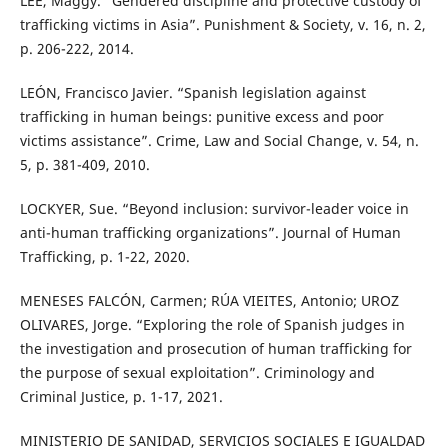
LEE, Maggy. “Gendered discipline and protective custody of
trafficking victims in Asia”. Punishment & Society, v. 16, n. 2,
p. 206-222, 2014.
LEÓN, Francisco Javier. “Spanish legislation against
trafficking in human beings: punitive excess and poor
victims assistance”. Crime, Law and Social Change, v. 54, n.
5, p. 381-409, 2010.
LOCKYER, Sue. “Beyond inclusion: survivor-leader voice in
anti-human trafficking organizations”. Journal of Human
Trafficking, p. 1-22, 2020.
MENESES FALCÓN, Carmen; RÚA VIEITES, Antonio; UROZ
OLIVARES, Jorge. “Exploring the role of Spanish judges in
the investigation and prosecution of human trafficking for
the purpose of sexual exploitation”. Criminology and
Criminal Justice, p. 1-17, 2021.
MINISTERIO DE SANIDAD, SERVICIOS SOCIALES E IGUALDAD