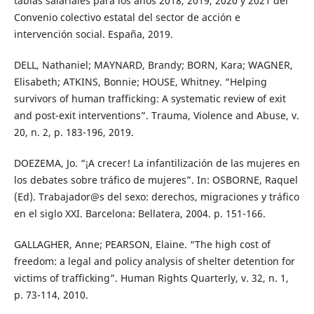
tablas salariales para los años 2018, 2019, 2020 y 2021 del
Convenio colectivo estatal del sector de acción e
intervención social. España, 2019.
DELL, Nathaniel; MAYNARD, Brandy; BORN, Kara; WAGNER,
Elisabeth; ATKINS, Bonnie; HOUSE, Whitney. “Helping
survivors of human trafficking: A systematic review of exit
and post-exit interventions”. Trauma, Violence and Abuse, v.
20, n. 2, p. 183-196, 2019.
DOEZEMA, Jo. “¡A crecer! La infantilización de las mujeres en
los debates sobre tráfico de mujeres”. In: OSBORNE, Raquel
(Ed). Trabajador@s del sexo: derechos, migraciones y tráfico
en el siglo XXI. Barcelona: Bellatera, 2004. p. 151-166.
GALLAGHER, Anne; PEARSON, Elaine. “The high cost of
freedom: a legal and policy analysis of shelter detention for
victims of trafficking”. Human Rights Quarterly, v. 32, n. 1,
p. 73-114, 2010.