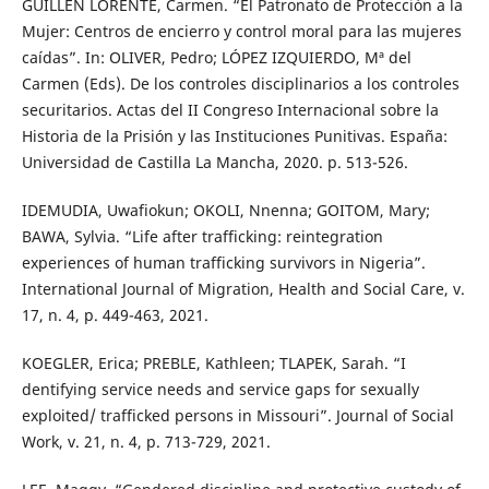
GUILLÉN LORENTE, Carmen. “El Patronato de Protección a la
Mujer: Centros de encierro y control moral para las mujeres
caídas”. In: OLIVER, Pedro; LÓPEZ IZQUIERDO, Mª del
Carmen (Eds). De los controles disciplinarios a los controles
securitarios. Actas del II Congreso Internacional sobre la
Historia de la Prisión y las Instituciones Punitivas. España:
Universidad de Castilla La Mancha, 2020. p. 513-526.
IDEMUDIA, Uwafiokun; OKOLI, Nnenna; GOITOM, Mary;
BAWA, Sylvia. “Life after trafficking: reintegration
experiences of human trafficking survivors in Nigeria”.
International Journal of Migration, Health and Social Care, v.
17, n. 4, p. 449-463, 2021.
KOEGLER, Erica; PREBLE, Kathleen; TLAPEK, Sarah. “I
dentifying service needs and service gaps for sexually
exploited/ trafficked persons in Missouri”. Journal of Social
Work, v. 21, n. 4, p. 713-729, 2021.