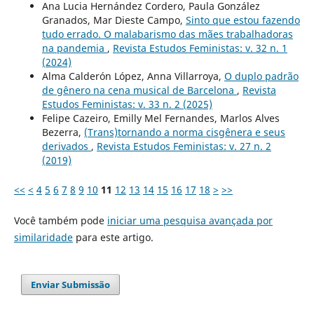
Ana Lucia Hernández Cordero, Paula González
Granados, Mar Dieste Campo,
Sinto que estou fazendo
tudo errado. O malabarismo das mães trabalhadoras
na pandemia
,
Revista Estudos Feministas: v. 32 n. 1
(2024)
Alma Calderón López, Anna Villarroya,
O duplo padrão
de gênero na cena musical de Barcelona
,
Revista
Estudos Feministas: v. 33 n. 2 (2025)
Felipe Cazeiro, Emilly Mel Fernandes, Marlos Alves
Bezerra,
(Trans)tornando a norma cisgênera e seus
derivados
,
Revista Estudos Feministas: v. 27 n. 2
(2019)
<<
<
4
5
6
7
8
9
10
11
12
13
14
15
16
17
18
>
>>
Você também pode
iniciar uma pesquisa avançada por
similaridade
para este artigo.
Enviar Submissão