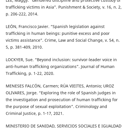
LEE, Maggy. “Gendered discipline and protective custody of
trafficking victims in Asia”. Punishment & Society, v. 16, n. 2,
p. 206-222, 2014.
LEÓN, Francisco Javier. “Spanish legislation against
trafficking in human beings: punitive excess and poor
victims assistance”. Crime, Law and Social Change, v. 54, n.
5, p. 381-409, 2010.
LOCKYER, Sue. “Beyond inclusion: survivor-leader voice in
anti-human trafficking organizations”. Journal of Human
Trafficking, p. 1-22, 2020.
MENESES FALCÓN, Carmen; RÚA VIEITES, Antonio; UROZ
OLIVARES, Jorge. “Exploring the role of Spanish judges in
the investigation and prosecution of human trafficking for
the purpose of sexual exploitation”. Criminology and
Criminal Justice, p. 1-17, 2021.
MINISTERIO DE SANIDAD, SERVICIOS SOCIALES E IGUALDAD