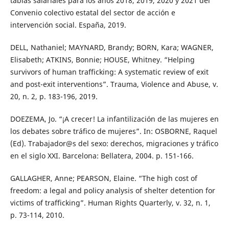
tablas salariales para los años 2018, 2019, 2020 y 2021 del
Convenio colectivo estatal del sector de acción e
intervención social. España, 2019.
DELL, Nathaniel; MAYNARD, Brandy; BORN, Kara; WAGNER,
Elisabeth; ATKINS, Bonnie; HOUSE, Whitney. “Helping
survivors of human trafficking: A systematic review of exit
and post-exit interventions”. Trauma, Violence and Abuse, v.
20, n. 2, p. 183-196, 2019.
DOEZEMA, Jo. “¡A crecer! La infantilización de las mujeres en
los debates sobre tráfico de mujeres”. In: OSBORNE, Raquel
(Ed). Trabajador@s del sexo: derechos, migraciones y tráfico
en el siglo XXI. Barcelona: Bellatera, 2004. p. 151-166.
GALLAGHER, Anne; PEARSON, Elaine. “The high cost of
freedom: a legal and policy analysis of shelter detention for
victims of trafficking”. Human Rights Quarterly, v. 32, n. 1,
p. 73-114, 2010.