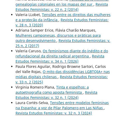
genealogías coloniales en los mapas del sur
,
Revista
Estudos Feministas: v. 22 n. 2 (2014)
Valeria LLobet,
Tensões entre os direitos das mulheres
e a proteção da infância
,
Revista Estudos Feministas:
v. 28 n. 3 (2020)
Adriana Samper Erice, Flávia Charão Marques,
Mulheres camponesas, discursos e práticas para
outro desenvolvimento
,
Revista Estudos Feministas: v.
25 n. 2 (2017)
Valeria Caruso,
Os feminismos diante do inédito e do
refundacional da direita radical argentina
,
Revista
Estudos Feministas: v. 34 n. 1 (2026)
Paula Flores Aguilar, Rodrigo Browne Sartori, Carlos
del Valle Rojas,
O mito das dissidências LGBTQIA+ nas
mídias digitais chilenas
,
Revista Estudos Feministas:
v. 33 n. 2 (2025)
Virginia Romero Plana,
Tinta e espelhos: a
autoetnografia como aposta feminista
,
Revista
Estudos Feministas: v. 32 n. 1 (2024)
Laura Cortés-Selva,
Tensões entre modelos femininas
na Espanha: a voz de Pilar Palomero em Las Niñas
,
Revista Estudos Feministas: v. 32 n. 3 (2024)