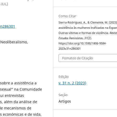
E-IUL)
Como Citar
Sierra-Rodríguez, A., & Clemente, M. (2023)
1n286301
assistência às mulheres traficadas na Espa
Outras vítimas e formas de violência.
Revis
Estudos Feministas
,
31
(2).
 Neoliberalismo,
https://doi.org/10.1590/1806-9584-
2023v31n286301
Fomatos de Citação
Edição
v. 31 n. 2 (2023)
sobre a assistência a
o sexual” na Comunidade
Seção
i entrevistas
Artigos
s, além da análise de
 de mecanismos de
s económicas e de vida,