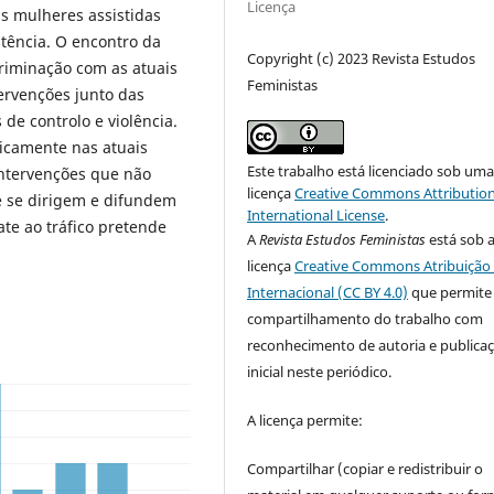
Licença
s mulheres assistidas
tência. O encontro da
Copyright (c) 2023 Revista Estudos
riminação com as atuais
Feministas
ervenções junto das
 de controlo e violência.
ticamente nas atuais
Este trabalho está licenciado sob um
 intervenções que não
licença
Creative Commons Attribution
e se dirigem e difundem
International License
.
te ao tráfico pretende
A
Revista Estudos Feministas
está sob 
licença
Creative Commons Atribuição 
Internacional (CC BY 4.0)
que permite
compartilhamento do trabalho com
reconhecimento de autoria e publica
inicial neste periódico.
A licença permite:
Compartilhar (copiar e redistribuir o