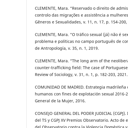
CLEMENTE, Mara. “Reservado o direito de admissã
controlo das migrações e assistência a mulheres
Gêneros e Sexualidades, v. 11, n. 17, p. 154-200,
CLEMENTE, Mara. “O tráfico sexual (já) não é sex
problema e políticas no campo português de com
de Antropología, v. 35, n. 1, 2019.
CLEMENTE, Mara. “The long arm of the neolibera
counter-trafficking field: The case of Portugues
Review of Sociology, v. 31, n. 1, p. 182-203, 2021.
COMUNIDAD DE MADRID. Estrategia madrileña co
humanos con fines de explotación sexual 2016-2
General de la Mujer, 2016.
CONSEJO GENERAL DEL PODER JUDICIAL (CGPJ). I
del TS y CGPJ XV Premios Observatorio. Acto de 
del Observatorio contra la Violencia Doméstica 