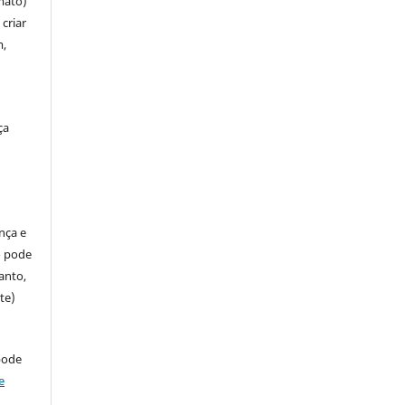
mato)
criar
m,
ça
ença e
so pode
anto,
te)
pode
e