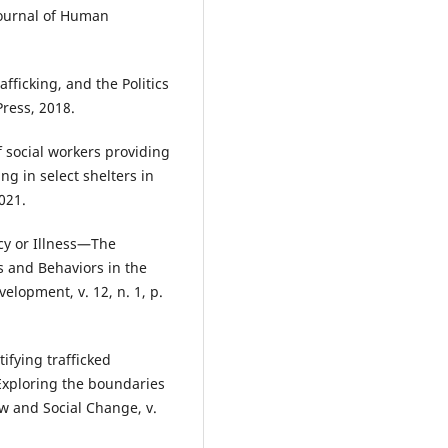
Journal of Human
fficking, and the Politics
Press, 2018.
social workers providing
ing in select shelters in
2021.
y or Illness—The
es and Behaviors in the
lopment, v. 12, n. 1, p.
fying trafficked
Exploring the boundaries
Law and Social Change, v.