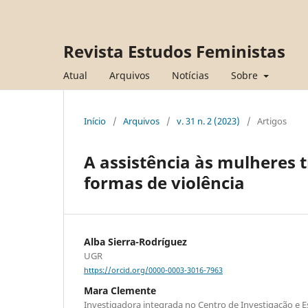
Revista Estudos Feministas
Atual
Arquivos
Notícias
Sobre
Início
/
Arquivos
/
v. 31 n. 2 (2023)
/
Artigos
A assistência às mulheres 
formas de violência
Alba Sierra-Rodríguez
UGR
https://orcid.org/0000-0003-3016-7963
Mara Clemente
Investigadora integrada no Centro de Investigação e E