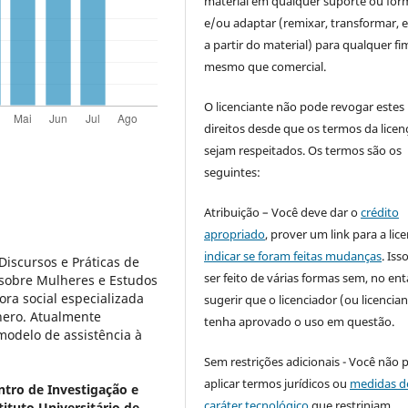
material em qualquer suporte ou for
e/ou adaptar (remixar, transformar, e 
a partir do material) para qualquer fi
mesmo que comercial.
O licenciante não pode revogar estes
direitos desde que os termos da licen
sejam respeitados. Os termos são os
seguintes:
Atribuição – Você deve dar o
crédito
apropriado
, prover um link para a lic
indicar se foram feitas mudanças
. Is
iscursos e Práticas de
ser feito de várias formas sem, no ent
 sobre Mulheres e Estudos
ra social especializada
sugerir que o licenciador (ou licencian
nero. Atualmente
tenha aprovado o uso em questão.
modelo de assistência à
Sem restrições adicionais - Você não 
aplicar termos jurídicos ou
medidas d
ntro de Investigação e
caráter tecnológico
que restrinjam
tituto Universitário de