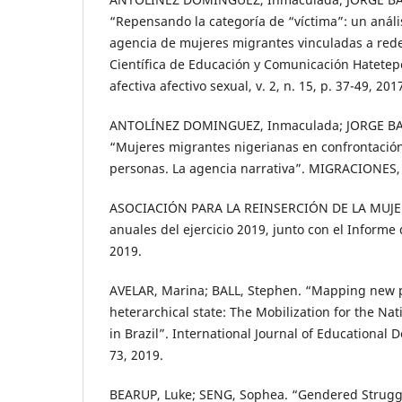
“Repensando la categoría de “víctima”: un análi
agencia de mujeres migrantes vinculadas a redes
Científica de Educación y Comunicación Hatetep
afectiva afectivo sexual, v. 2, n. 15, p. 37-49, 201
ANTOLÍNEZ DOMINGUEZ, Inmaculada; JORGE BA
“Mujeres migrantes nigerianas en confrontación 
personas. La agencia narrativa”. MIGRACIONES, v
ASOCIACIÓN PARA LA REINSERCIÓN DE LA MUJE
anuales del ejercicio 2019, junto con el Informe
2019.
AVELAR, Marina; BALL, Stephen. “Mapping new 
heterarchical state: The Mobilization for the Na
in Brazil”. International Journal of Educational D
73, 2019.
BEARUP, Luke; SENG, Sophea. “Gendered Strug