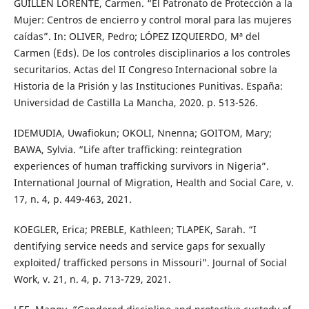
GUILLÉN LORENTE, Carmen. “El Patronato de Protección a la
Mujer: Centros de encierro y control moral para las mujeres
caídas”. In: OLIVER, Pedro; LÓPEZ IZQUIERDO, Mª del
Carmen (Eds). De los controles disciplinarios a los controles
securitarios. Actas del II Congreso Internacional sobre la
Historia de la Prisión y las Instituciones Punitivas. España:
Universidad de Castilla La Mancha, 2020. p. 513-526.
IDEMUDIA, Uwafiokun; OKOLI, Nnenna; GOITOM, Mary;
BAWA, Sylvia. “Life after trafficking: reintegration
experiences of human trafficking survivors in Nigeria”.
International Journal of Migration, Health and Social Care, v.
17, n. 4, p. 449-463, 2021.
KOEGLER, Erica; PREBLE, Kathleen; TLAPEK, Sarah. “I
dentifying service needs and service gaps for sexually
exploited/ trafficked persons in Missouri”. Journal of Social
Work, v. 21, n. 4, p. 713-729, 2021.