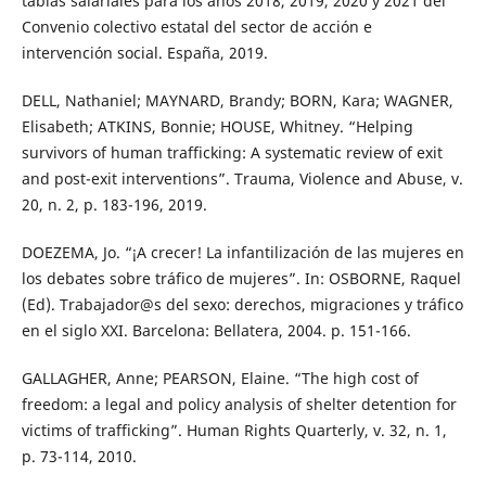
tablas salariales para los años 2018, 2019, 2020 y 2021 del
Convenio colectivo estatal del sector de acción e
intervención social. España, 2019.
DELL, Nathaniel; MAYNARD, Brandy; BORN, Kara; WAGNER,
Elisabeth; ATKINS, Bonnie; HOUSE, Whitney. “Helping
survivors of human trafficking: A systematic review of exit
and post-exit interventions”. Trauma, Violence and Abuse, v.
20, n. 2, p. 183-196, 2019.
DOEZEMA, Jo. “¡A crecer! La infantilización de las mujeres en
los debates sobre tráfico de mujeres”. In: OSBORNE, Raquel
(Ed). Trabajador@s del sexo: derechos, migraciones y tráfico
en el siglo XXI. Barcelona: Bellatera, 2004. p. 151-166.
GALLAGHER, Anne; PEARSON, Elaine. “The high cost of
freedom: a legal and policy analysis of shelter detention for
victims of trafficking”. Human Rights Quarterly, v. 32, n. 1,
p. 73-114, 2010.