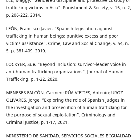
LEE, Maggy. “Gendered discipline and protective custody of
trafficking victims in Asia”. Punishment & Society, v. 16, n. 2,
p. 206-222, 2014.
LEÓN, Francisco Javier. “Spanish legislation against
trafficking in human beings: punitive excess and poor
victims assistance”. Crime, Law and Social Change, v. 54, n.
5, p. 381-409, 2010.
LOCKYER, Sue. “Beyond inclusion: survivor-leader voice in
anti-human trafficking organizations”. Journal of Human
Trafficking, p. 1-22, 2020.
MENESES FALCÓN, Carmen; RÚA VIEITES, Antonio; UROZ
OLIVARES, Jorge. “Exploring the role of Spanish judges in
the investigation and prosecution of human trafficking for
the purpose of sexual exploitation”. Criminology and
Criminal Justice, p. 1-17, 2021.
MINISTERIO DE SANIDAD, SERVICIOS SOCIALES E IGUALDAD