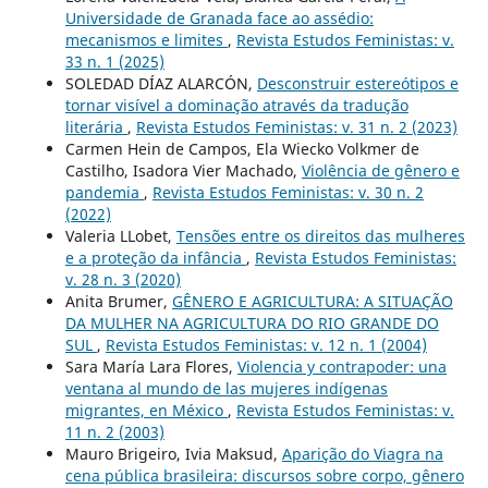
Universidade de Granada face ao assédio:
mecanismos e limites
,
Revista Estudos Feministas: v.
33 n. 1 (2025)
SOLEDAD DÍAZ ALARCÓN,
Desconstruir estereótipos e
tornar visível a dominação através da tradução
literária
,
Revista Estudos Feministas: v. 31 n. 2 (2023)
Carmen Hein de Campos, Ela Wiecko Volkmer de
Castilho, Isadora Vier Machado,
Violência de gênero e
pandemia
,
Revista Estudos Feministas: v. 30 n. 2
(2022)
Valeria LLobet,
Tensões entre os direitos das mulheres
e a proteção da infância
,
Revista Estudos Feministas:
v. 28 n. 3 (2020)
Anita Brumer,
GÊNERO E AGRICULTURA: A SITUAÇÃO
DA MULHER NA AGRICULTURA DO RIO GRANDE DO
SUL
,
Revista Estudos Feministas: v. 12 n. 1 (2004)
Sara María Lara Flores,
Violencia y contrapoder: una
ventana al mundo de las mujeres indígenas
migrantes, en México
,
Revista Estudos Feministas: v.
11 n. 2 (2003)
Mauro Brigeiro, Ivia Maksud,
Aparição do Viagra na
cena pública brasileira: discursos sobre corpo, gênero