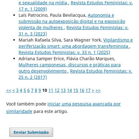
e sexualidade na mídia
,
Revista Estudos Feministas: v.
17 n. 1 (2009)
Laís Patrocino, Paula Bevilacqua,
Autonomia e
submissão na autoexposição digital e na exposição
violenta de mulheres
,
Revista Estudos Feministas: v.
31 n. 3 (2023)
Mariah Rafaela Silva, Sara Wagner York,
Vigilantismo e
periferização smart: uma abordagem transfeminista
,
Revista Estudos Feministas: v. 33 n. 1 (2025)
Adriana Samper Erice, Flávia Charão Marques,
Mulheres camponesas, discursos e práticas para
outro desenvolvimento
,
Revista Estudos Feministas: v.
25 n. 2 (2017)
<<
<
3
4
5
6
7
8
9
10
11
12
13
14
15
16
17
>
>>
Você também pode
iniciar uma pesquisa avançada por
similaridade
para este artigo.
Enviar Submissão