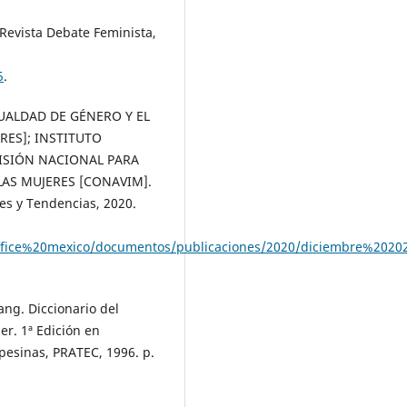
Revista Debate Feminista,
5
.
UALDAD DE GÉNERO Y EL
ES]; INSTITUTO
MISIÓN NACIONAL PARA
LAS MUJERES [CONAVIM].
es y Tendencias, 2020.
fice%20mexico/documentos/publicaciones/2020/diciembre%202020
ang. Diccionario del
r. 1ª Edición en
pesinas, PRATEC, 1996. p.