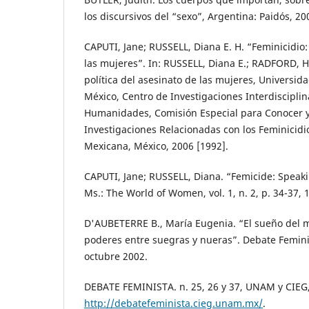
los discursivos del “sexo”, Argentina: Paidós, 20
CAPUTI, Jane; RUSSELL, Diana E. H. “Feminicidio:
las mujeres”. In: RUSSELL, Diana E.; RADFORD, Hil
política del asesinato de las mujeres, Universi
México, Centro de Investigaciones Interdisciplin
Humanidades, Comisión Especial para Conocer y
Investigaciones Relacionadas con los Feminicidi
Mexicana, México, 2006 [1992].
CAPUTI, Jane; RUSSELL, Diana. “Femicide: Speak
Ms.: The World of Women, vol. 1, n. 2, p. 34-37, 
D'AUBETERRE B., María Eugenia. “El sueño del m
poderes entre suegras y nueras”. Debate Feminis
octubre 2002.
DEBATE FEMINISTA. n. 25, 26 y 37, UNAM y CIEG,
http://debatefeminista.cieg.unam.mx/
.