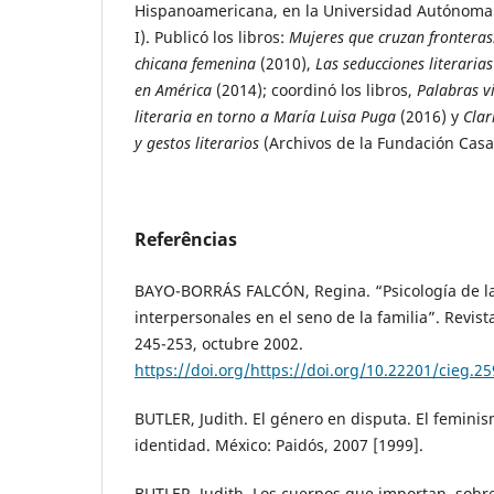
Hispanoamericana, en la Universidad Autónoma d
I). Publicó los libros:
Mujeres que cruzan fronteras.
chicana femenina
(2010),
Las seducciones literarias
en América
(2014); coordinó los libros,
Palabras vi
literaria en torno a María Luisa Puga
(2016) y
Clar
y gestos literarios
(Archivos de la Fundación Casa
Referências
BAYO-BORRÁS FALCÓN, Regina. “Psicología de la 
interpersonales en el seno de la familia”. Revist
245-253, octubre 2002.
https://doi.org/https://doi.org/10.22201/cieg.2
BUTLER, Judith. El género en disputa. El feminis
identidad. México: Paidós, 2007 [1999].
BUTLER, Judith. Los cuerpos que importan, sobre 