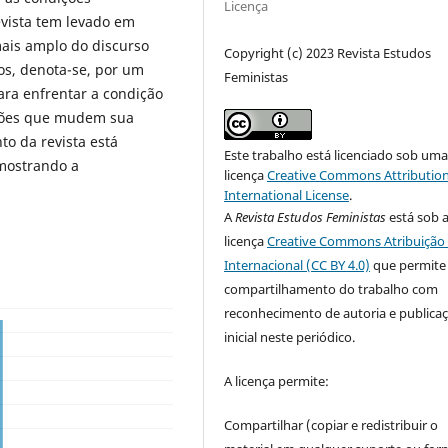
Licença
revista tem levado em
mais amplo do discurso
Copyright (c) 2023 Revista Estudos
dos, denota-se, por um
Feministas
ara enfrentar a condição
ações que mudem sua
to da revista está
Este trabalho está licenciado sob um
 mostrando a
licença
Creative Commons Attribution
International License
.
A
Revista Estudos Feministas
está sob 
licença
Creative Commons Atribuição 
Internacional (CC BY 4.0)
que permite
compartilhamento do trabalho com
reconhecimento de autoria e publica
inicial neste periódico.
A licença permite:
Compartilhar (copiar e redistribuir o