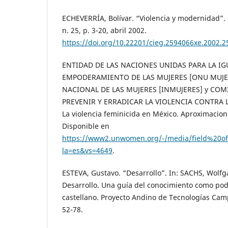
ECHEVERRÍA, Bolívar. “Violencia y modernidad”. 
n. 25, p. 3-20, abril 2002.
https://doi.org/10.22201/cieg.2594066xe.2002.2
ENTIDAD DE LAS NACIONES UNIDAS PARA LA IG
EMPODERAMIENTO DE LAS MUJERES [ONU MUJER
NACIONAL DE LAS MUJERES [INMUJERES] y CO
PREVENIR Y ERRADICAR LA VIOLENCIA CONTRA 
La violencia feminicida en México. Aproximacion
Disponible en
https://www2.unwomen.org/-/media/field%20of
la=es&vs=4649
.
ESTEVA, Gustavo. “Desarrollo”. In: SACHS, Wolfg
Desarrollo. Una guía del conocimiento como pode
castellano. Proyecto Andino de Tecnologías Cam
52-78.