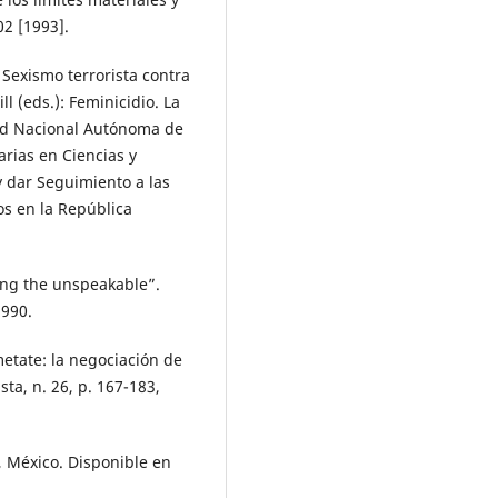
02 [1993].
 Sexismo terrorista contra
l (eds.): Feminicidio. La
dad Nacional Autónoma de
arias en Ciencias y
 dar Seguimiento a las
os en la República
ing the unspeakable”.
1990.
etate: la negociación de
ta, n. 26, p. 167-183,
 México. Disponible en