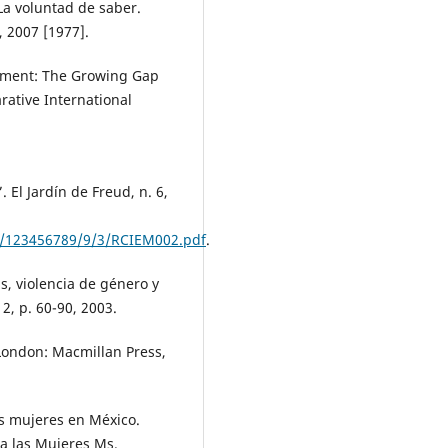
La voluntad de saber.
, 2007 [1977].
ment: The Growing Gap
rative International
 El Jardín de Freud, n. 6,
eam/123456789/9/3/RCIEM002.pdf
.
s, violencia de género y
2, p. 60-90, 2003.
London: Macmillan Press,
s mujeres en México.
ra las Mujeres Ms.