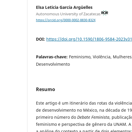
Elsa Leticia García Argüelles
Autonomous University of Zacatecas
https://orcid.org/0000-0002-8830-832X
DOI:
https://doi.org/10.1590/1806-9584-2023v3
Palavras-chave:
Feminismo, Violência, Mulheres, 
Desenvolvimento
Resumo
Este artigo é um itinerário das rotas da violênc
de desenvolvimento no México, na década de 19
primeiro número do
Debate Feminista
, publicaçã
feminismo e perspectiva de gênero da UNAM. A 
a análise do contexto a partir de dois elementos