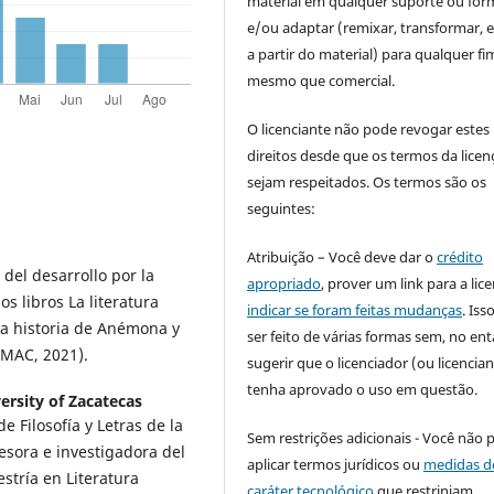
material em qualquer suporte ou for
e/ou adaptar (remixar, transformar, e 
a partir do material) para qualquer fi
mesmo que comercial.
O licenciante não pode revogar estes
direitos desde que os termos da licen
sejam respeitados. Os termos são os
seguintes:
Atribuição – Você deve dar o
crédito
 del desarrollo por la
apropriado
, prover um link para a lic
s libros La literatura
indicar se foram feitas mudanças
. Is
osa historia de Anémona y
ser feito de várias formas sem, no ent
(IMAC, 2021).
sugerir que o licenciador (ou licencian
tenha aprovado o uso em questão.
rsity of Zacatecas
 Filosofía y Letras de la
Sem restrições adicionais - Você não 
sora e investigadora del
aplicar termos jurídicos ou
medidas d
stría en Literatura
caráter tecnológico
que restrinjam