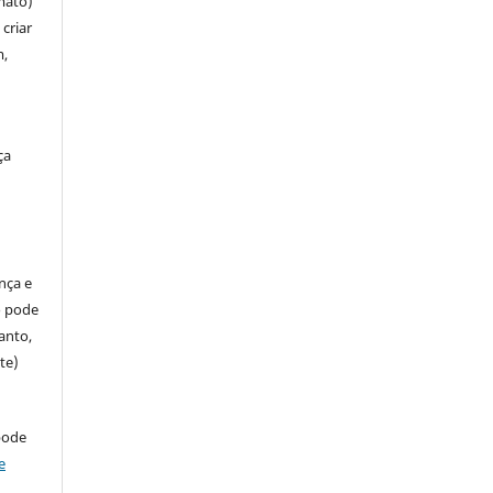
mato)
criar
m,
ça
ença e
so pode
anto,
te)
pode
e