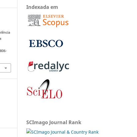
Indexada em
&
olência
a
1806-
SCImago Journal Rank