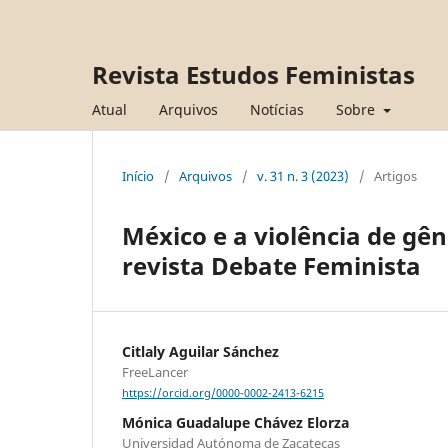
Revista Estudos Feministas
Atual
Arquivos
Notícias
Sobre
Início
/
Arquivos
/
v. 31 n. 3 (2023)
/
Artigos
México e a violência de gê
revista Debate Feminista
Citlaly Aguilar Sánchez
FreeLancer
https://orcid.org/0000-0002-2413-6215
Mónica Guadalupe Chávez Elorza
Universidad Autónoma de Zacatecas