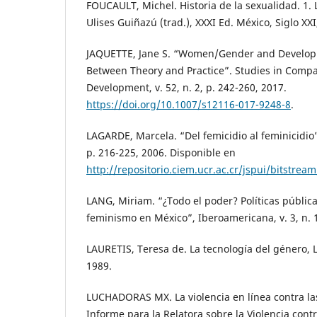
FOUCAULT, Michel. Historia de la sexualidad. 1. 
Ulises Guiñazú (trad.), XXXI Ed. México, Siglo XXI
JAQUETTE, Jane S. “Women/Gender and Develop
Between Theory and Practice”. Studies in Compa
Development, v. 52, n. 2, p. 242-260, 2017.
https://doi.org/10.1007/s12116-017-9248-8
.
LAGARDE, Marcela. “Del femicidio al feminicidio”.
p. 216-225, 2006. Disponible en
http://repositorio.ciem.ucr.ac.cr/jspui/bitstr
LANG, Miriam. “¿Todo el poder? Políticas pública
feminismo en México”, Iberoamericana, v. 3, n. 1
LAURETIS, Teresa de. La tecnología del género, 
1989.
LUCHADORAS MX. La violencia en línea contra la
Informe para la Relatora sobre la Violencia cont