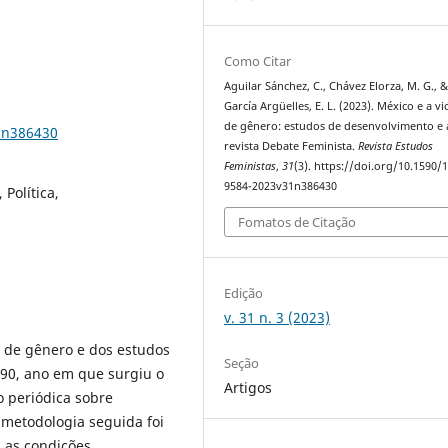
Como Citar
Aguilar Sánchez, C., Chávez Elorza, M. G., 
García Argüelles, E. L. (2023). México e a vi
de gênero: estudos de desenvolvimento e 
1n386430
revista Debate Feminista.
Revista Estudos
Feministas
,
31
(3). https://doi.org/10.1590/
9584-2023v31n386430
Política,
Fomatos de Citação
Edição
v. 31 n. 3 (2023)
ia de gênero e dos estudos
Seção
90, ano em que surgiu o
Artigos
o periódica sobre
metodologia seguida foi
: as condições