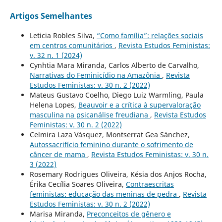
Artigos Semelhantes
Leticia Robles Silva,
“Como família”: relações sociais
em centros comunitários
,
Revista Estudos Feministas:
v. 32 n. 1 (2024)
Cynhtia Mara Miranda, Carlos Alberto de Carvalho,
Narrativas do Feminicídio na Amazônia
,
Revista
Estudos Feministas: v. 30 n. 2 (2022)
Mateus Gustavo Coelho, Diego Luiz Warmling, Paula
Helena Lopes,
Beauvoir e a crítica à supervaloração
masculina na psicanálise freudiana
,
Revista Estudos
Feministas: v. 30 n. 2 (2022)
Celmira Laza Vásquez, Montserrat Gea Sánchez,
Autossacrifício feminino durante o sofrimento de
câncer de mama
,
Revista Estudos Feministas: v. 30 n.
3 (2022)
Rosemary Rodrigues Oliveira, Késia dos Anjos Rocha,
Érika Cecília Soares Oliveira,
Contraescritas
feministas: educação das meninas de pedra
,
Revista
Estudos Feministas: v. 30 n. 2 (2022)
Marisa Miranda,
Preconceitos de gênero e