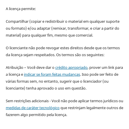
A licença permite:
Compartilhar (copiar e redistribuir o material em qualquer suporte
ou formato) e/ou adaptar (remixar, transformar, e criar a partir do
material) para qualquer fim, mesmo que comercial.
O licenciante não pode revogar estes direitos desde que os termos
da licença sejam respeitados. Os termos são os seguintes:
Atribuição – Você deve dar o
crédito apropriado
, prover um link para
a licença e
indicar se foram feitas mudanças
. Isso pode ser feito de
várias formas sem, no entanto, sugerir que o licenciador (ou
licenciante) tenha aprovado o uso em questão.
Sem restrições adicionais - Você não pode aplicar termos jurídicos ou
medidas de caráter tecnológico
que restrinjam legalmente outros de
fazerem algo permitido pela licença.