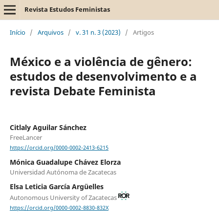
Revista Estudos Feministas
Início
/
Arquivos
/
v. 31 n. 3 (2023)
/
Artigos
México e a violência de gênero:
estudos de desenvolvimento e a
revista Debate Feminista
Citlaly Aguilar Sánchez
FreeLancer
https://orcid.org/0000-0002-2413-6215
Mónica Guadalupe Chávez Elorza
Universidad Autónoma de Zacatecas
Elsa Leticia García Argüelles
Autonomous University of Zacatecas
https://orcid.org/0000-0002-8830-832X