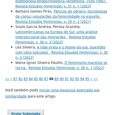
biotipologia endocrinológica (Argentina, 1930-1945)
,
Revista Estudos Feministas: v. 31 n. 1 (2023)
Barbara Gomes Pires,
Pânicos de gênero, tecnologias
de corpo: regulações da feminilidade no esporte
,
Revista Estudos Feministas: v. 29 n. 2 (2021)
Souto García Andrea, Perosa Graziela,
Latinomericanas na Europa do Sul: uma análise
interseccional das migrações
,
Revista Estudos
Feministas: v. 30 n. 3 (2022)
Léa Silveira,
A mãe preta e o Nome-do-pai: questões
com Lélia Gonzalez
,
Revista Estudos Feministas: v. 30
n. 3 (2022)
Maria Ignez Silveira Paulilo,
O feminismo marxista se
recria
,
Revista Estudos Feministas: v. 30 n. 1 (2022)
<<
<
81
82
83
84
85
86
87
88
89
90
91
92
93
94
95
>
>>
Você também pode
iniciar uma pesquisa avançada por
similaridade
para este artigo.
Enviar Submissão