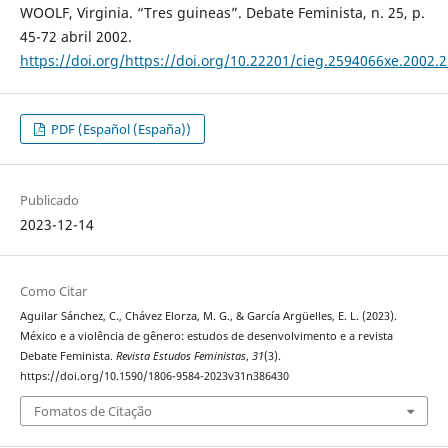
WOOLF, Virginia. “Tres guineas”. Debate Feminista, n. 25, p.
45-72 abril 2002.
https://doi.org/https://doi.org/10.22201/cieg.2594066xe.2002.
PDF (Español (España))
Publicado
2023-12-14
Como Citar
Aguilar Sánchez, C., Chávez Elorza, M. G., & García Argüelles, E. L. (2023).
México e a violência de gênero: estudos de desenvolvimento e a revista
Debate Feminista.
Revista Estudos Feministas
,
31
(3).
https://doi.org/10.1590/1806-9584-2023v31n386430
Fomatos de Citação