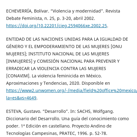
ECHEVERRÍA, Bolívar. “Violencia y modernidad”. Revista
Debate Feminista, n. 25, p. 3-20, abril 2002.
https://doi.org/10.22201/cieg.2594066xe.2002.25
.
ENTIDAD DE LAS NACIONES UNIDAS PARA LA IGUALDAD DE
GÉNERO Y EL EMPODERAMIENTO DE LAS MUJERES [ONU
MUJERES]; INSTITUTO NACIONAL DE LAS MUJERES
[INMUJERES] y COMISIÓN NACIONAL PARA PREVENIR Y
ERRADICAR LA VIOLENCIA CONTRA LAS MUJERES
[CONAVIM]. La violencia feminicida en México.
Aproximaciones y Tendencias, 2020. Disponible en
https://www2.unwomen.org/-/media/field%20office%20mexico/
la=es&vs=4649
.
ESTEVA, Gustavo. “Desarrollo”. In: SACHS, Wolfgang.
Diccionario del Desarrollo. Una guía del conocimiento como
poder. 1ª Edición en castellano. Proyecto Andino de
Tecnologías Campesinas, PRATEC, 1996. p. 52-78.